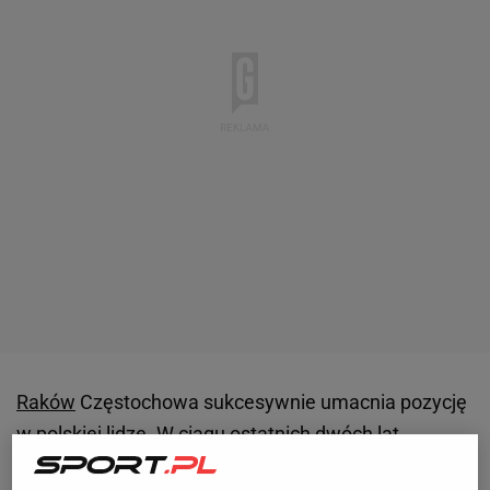
Raków
Częstochowa sukcesywnie umacnia pozycję
w
polskiej
lidze
. W ciągu ostatnich dwóch lat
dwukrotnie wygrał puchar i superpuchar Polski. W