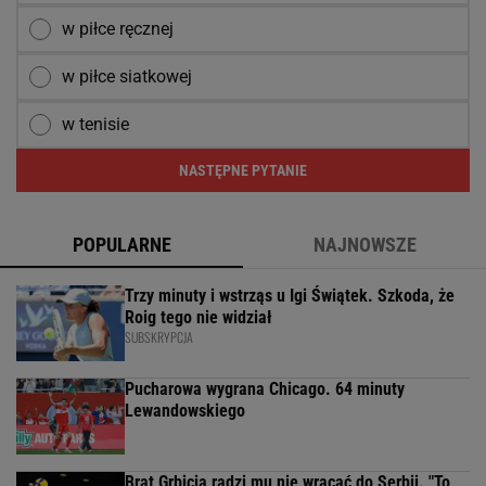
w piłce ręcznej
w piłce siatkowej
w tenisie
NASTĘPNE PYTANIE
POPULARNE
NAJNOWSZE
Trzy minuty i wstrząs u Igi Świątek. Szkoda, że
Roig tego nie widział
SUBSKRYPCJA
Pucharowa wygrana Chicago. 64 minuty
Lewandowskiego
Brat Grbicia radzi mu nie wracać do Serbii. "To