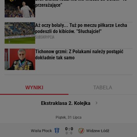
przerażające"
Aż oczy bolały... Tuż po meczu piłkarze Lecha
podeszli do kibiców. "Słuchajcie!"
SUBSKRYPCJA
Tichonow grzmi: Z Polakami należy postąpić
dokładnie tak samo
WYNIKI
TABELA
Ekstraklasa 2. Kolejka
Piątek, 31 Lipca
0 : 0
Wisła Płock
Widzew Łódź
0 : 0