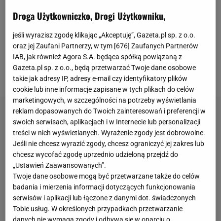
poprzednim sezonie nie wiele zabrakło, aby sięgnął
Droga Użytkowniczko, Drogi Użytkowniku,
po mistrzostwo kraju. W bieżących rozgrywkach jest
na najlepszej drodze do zdobycia upragnionego
jeśli wyrazisz zgodę klikając „Akceptuję”, Gazeta.pl sp. z o.o.
trofeum. Po rundzie jesiennej jest liderem tabeli
oraz jej Zaufani Partnerzy, w tym [
676
] Zaufanych Partnerów
IAB, jak również Agora S.A. będąca spółką powiązaną z
ekstraklasy z przewagą aż dziewięciu punktów nad
Gazeta.pl sp. z o.o., będą przetwarzać Twoje dane osobowe
drugą Legią Warszawa.
takie jak adresy IP, adresy e-mail czy identyfikatory plików
cookie lub inne informacje zapisane w tych plikach do celów
marketingowych, w szczególności na potrzeby wyświetlania
reklam dopasowanych do Twoich zainteresowań i preferencji w
swoich serwisach, aplikacjach i w Internecie lub personalizacji
treści w nich wyświetlanych. Wyrażenie zgody jest dobrowolne.
Jeśli nie chcesz wyrazić zgody, chcesz ograniczyć jej zakres lub
chcesz wycofać zgodę uprzednio udzieloną przejdź do
„Ustawień Zaawansowanych”.
Twoje dane osobowe mogą być przetwarzane także do celów
badania i mierzenia informacji dotyczących funkcjonowania
serwisów i aplikacji lub łączone z danymi dot. świadczonych
Tobie usług. W określonych przypadkach przetwarzanie
danych nie wymaga zgody i odbywa się w oparciu o