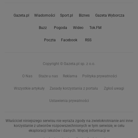
Gazeta.pl
Wiadomości
Sport.pl
Biznes
Gazeta Wyborcza
Buzz
Pogoda
Wideo
Tok.FM
Poczta
Facebook
RSS
Copyright © Gazeta.pl sp. z o.o.
O Nas
Staże u nas
Reklama
Polityka prywatności
Wszystkie artykuły
Zasady korzystania z portalu
Zgłoś uwagi
Ustawienia prywatności
Właściciel niniejszego serwisu nie wyraża zgody na zwielokrotnianie ani inne
korzystanie z utworów rozpowszechnionych w tym serwisie, w celu
eksploracji tekstów i danych. Więcej informacji w