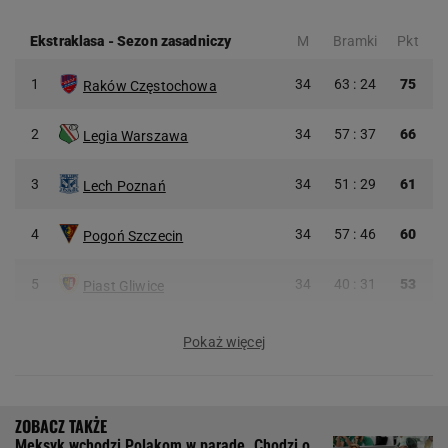
Ekstraklasa
-
Sezon zasadniczy
M
Bramki
Pkt
1
34
63 : 24
75
Raków Częstochowa
2
34
57 : 37
66
Legia Warszawa
3
34
51 : 29
61
Lech Poznań
4
34
57 : 46
60
Pogoń Szczecin
5
34
40 : 31
53
Piast Gliwice
Pokaż więcej
Meksyk wchodzi Polakom w paradę. Chodzi o