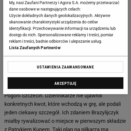
Zobacz wideo
Historyczny sukces Ślepska Malow.
My, nasi Zaufani Partnerzy i Agora S.A. możemy przetwarzać
dane osobowe w następujących celach:
Pierwszy raz awansowali do ćwierćfinału pucharu
Użycie dokładnych danych geolokalizacyjnych. Aktywne
Polski
skanowanie charakterystyki urządzenia do celów
identyfikacji. Przechowywanie informacji na urządzeniu lub
dostęp do nich. Spersonalizowane reklamy i treści, pomiar
Raków Częstochowa blisko ściągnięcia Jean
reklam i treści, badnie odbiorców i ulepszanie usług.
Carlosa
Lista Zaufanych Partnerów
Działacze klubu chcą pomóc w zdobyciu
USTAWIENIA ZAAWANSOWANE
mistrzostwa i rozglądają się za potencjalnymi
wzmocnieniami. Jak informuje portal
Meczyki.pl
,
AKCEPTUJĘ
Raków jest bardzo bliski ściągnięcia Jean Carlosa z
Pogoni Szczecin. Dziennikarze nie ujawnili
konkretnych kwot, które wchodzą w grę, ale podali
jeden ciekawy szczegół. Ich zdaniem Brazylijczyk
miałby rywalizować o miejsce w pierwszym składzie
z Patrykiem Kunem. Taki plan na piłkarza ma