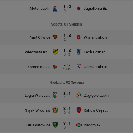
1 : 2
Motor Lublin
Jagiellonia Białystok
0 : 1
Sobota, 01 Sierpnia
4 : 3
Piast Gliwice
Wisła Kraków
2 : 1
1 : 2
Wieczysta Kraków
Lech Poznań
0 : 2
- : -
Korona Kielce
Górnik Zabrze
18:15
Niedziela, 02 Sierpnia
3 : 1
Legia Warszawa
Zagłębie Lubin
1 : 1
2 : 1
Śląsk Wrocław
Raków Częstochowa
0 : 0
3 : 1
GKS Katowice
Radomiak
0 : 1