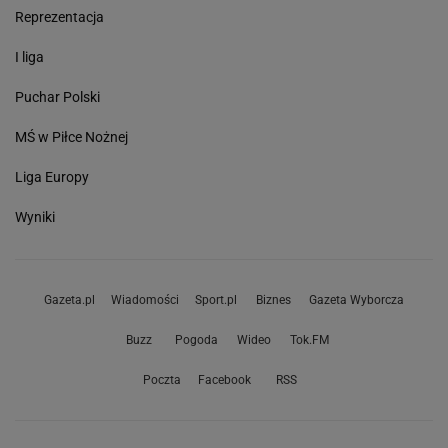
Reprezentacja
I liga
Puchar Polski
MŚ w Piłce Nożnej
Liga Europy
Wyniki
Gazeta.pl
Wiadomości
Sport.pl
Biznes
Gazeta Wyborcza
Buzz
Pogoda
Wideo
Tok.FM
Poczta
Facebook
RSS