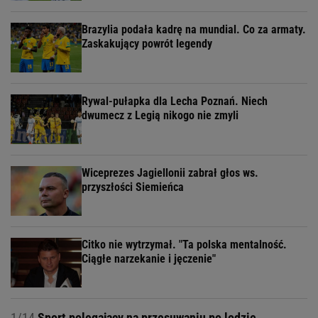
Brazylia podała kadrę na mundial. Co za armaty.
Zaskakujący powrót legendy
Rywal-pułapka dla Lecha Poznań. Niech
dwumecz z Legią nikogo nie zmyli
Wiceprezes Jagiellonii zabrał głos ws.
przyszłości Siemieńca
Citko nie wytrzymał. "Ta polska mentalność.
Ciągłe narzekanie i jęczenie"
1/14
Sport polegający na przesuwaniu po lodzie