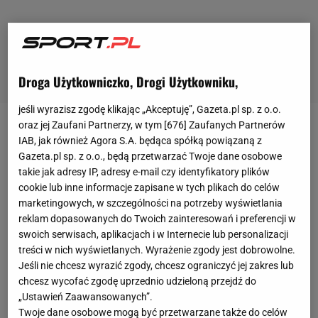
Droga Użytkowniczko, Drogi Użytkowniku,
jeśli wyrazisz zgodę klikając „Akceptuję”, Gazeta.pl sp. z o.o.
oraz jej Zaufani Partnerzy, w tym [
676
] Zaufanych Partnerów
Tomasz Zajączkowski był wychowankiem Śląska
IAB, jak również Agora S.A. będąca spółką powiązaną z
Wrocław i wyróżniał się wśród rówieśników, gdzie
Gazeta.pl sp. z o.o., będą przetwarzać Twoje dane osobowe
takie jak adresy IP, adresy e-mail czy identyfikatory plików
wiódł prym na Dolnym Śląsku wraz z drużyną z
cookie lub inne informacje zapisane w tych plikach do celów
rocznika 1995. Utalentowany bramkarz zdobył ze
marketingowych, w szczególności na potrzeby wyświetlania
Śląskiem brązowy medal w rozgrywkach Młodej
reklam dopasowanych do Twoich zainteresowań i preferencji w
swoich serwisach, aplikacjach i w Internecie lub personalizacji
Ekstraklasy
. "Zajączkowski był jednym z najbardziej
treści w nich wyświetlanych. Wyrażenie zgody jest dobrowolne.
utalentowanych golkiperów WKS-u, jaki pojawił się
Jeśli nie chcesz wyrazić zgody, chcesz ograniczyć jej zakres lub
od utworzenia Akademii Śląska. Niestety, z wielu
chcesz wycofać zgodę uprzednio udzieloną przejdź do
„Ustawień Zaawansowanych”.
powodów nie zrobił kariery, do której był
Twoje dane osobowe mogą być przetwarzane także do celów