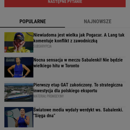
NASTĘPNE PYTANIE
POPULARNE
NAJNOWSZE
Niewiadoma jest wielka jak Pogacar. A Lang tak
komentuje konflikt z zawodniczką
SUBSKRYPCJA
Nocna sensacja w meczu Sabalenki! Nie będzie
wielkiego hitu w Toronto
Pierwszy etap GAT zakończony. To strategiczna
inwestycja dla polskiego eksportu
MATERIAŁ PROMOCYJNY
Światowe media wydały werdykt ws. Sabalenki.
"Sięga dna"