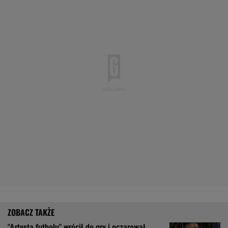
"Artysta futbolu" wrócił do gry i oczarował.