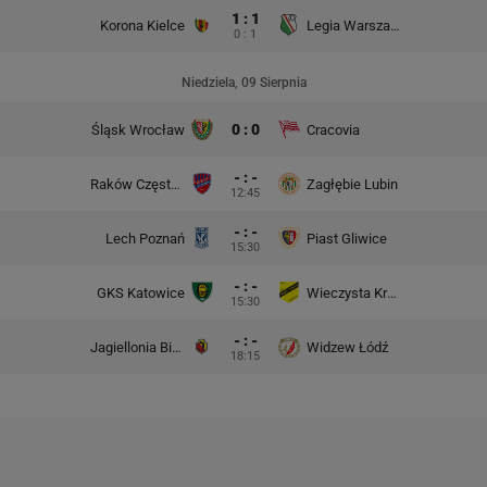
1 : 1
Korona Kielce
Legia Warszawa
0 : 1
Niedziela, 09 Sierpnia
0 : 0
Śląsk Wrocław
Cracovia
- : -
Raków Częstochowa
Zagłębie Lubin
12:45
- : -
Lech Poznań
Piast Gliwice
15:30
- : -
GKS Katowice
Wieczysta Kraków
15:30
- : -
Jagiellonia Białystok
Widzew Łódź
18:15