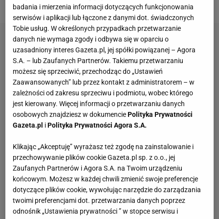
predestynowany" -
pisze portal slasknet.com
.
badania i mierzenia informacji dotyczących funkcjonowania
serwisów i aplikacji lub łączone z danymi dot. świadczonych
Tobie usług. W określonych przypadkach przetwarzanie
danych nie wymaga zgody i odbywa się w oparciu o
uzasadniony interes Gazeta.pl, jej spółki powiązanej – Agora
S.A. – lub Zaufanych Partnerów. Takiemu przetwarzaniu
możesz się sprzeciwić, przechodząc do „Ustawień
Zaawansowanych” lub przez kontakt z administratorem – w
zależności od zakresu sprzeciwu i podmiotu, wobec którego
jest kierowany. Więcej informacji o przetwarzaniu danych
osobowych znajdziesz w dokumencie
Polityka Prywatności
Gazeta.pl
i
Polityka Prywatności Agora S.A.
Klikając „Akceptuję” wyrażasz też zgodę na zainstalowanie i
przechowywanie plików cookie Gazeta.pl sp. z o.o., jej
Zaufanych Partnerów i Agora S.A. na Twoim urządzeniu
końcowym. Możesz w każdej chwili zmienić swoje preferencje
dotyczące plików cookie, wywołując narzędzie do zarządzania
twoimi preferencjami dot. przetwarzania danych poprzez
odnośnik „Ustawienia prywatności ” w stopce serwisu i