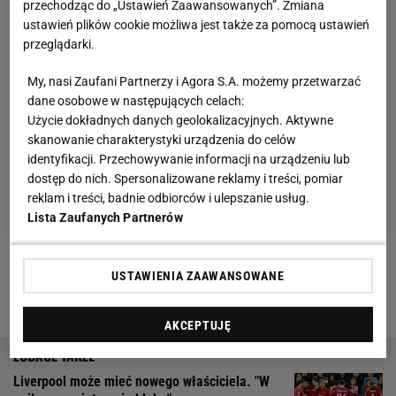
przechodząc do „Ustawień Zaawansowanych”. Zmiana
ustawień plików cookie możliwa jest także za pomocą ustawień
przeglądarki.
My, nasi Zaufani Partnerzy i Agora S.A. możemy przetwarzać
dane osobowe w następujących celach:
Użycie dokładnych danych geolokalizacyjnych. Aktywne
skanowanie charakterystyki urządzenia do celów
identyfikacji. Przechowywanie informacji na urządzeniu lub
dostęp do nich. Spersonalizowane reklamy i treści, pomiar
reklam i treści, badnie odbiorców i ulepszanie usług.
Lista Zaufanych Partnerów
Zobacz wideo
Dramat reprezentanta Polski. Dostał
USTAWIENIA ZAAWANSOWANE
w oko, a potem drugi raz. Bez szans na MŚ 2022
AKCEPTUJĘ
Liverpool może mieć nowego właściciela. "W