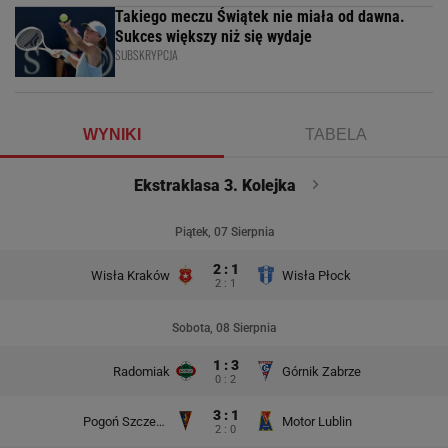
Takiego meczu Świątek nie miała od dawna.
Sukces większy niż się wydaje
SUBSKRYPCJA
WYNIKI
TABELA
Ekstraklasa 3. Kolejka
Piątek, 07 Sierpnia
2 : 1
Wisła Kraków
Wisła Płock
2 : 1
Sobota, 08 Sierpnia
1 : 3
Radomiak
Górnik Zabrze
0 : 2
3 : 1
Pogoń Szczecin
Motor Lublin
2 : 0