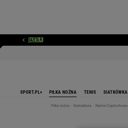
WIADOMOŚCI
NEXT
SPORT
PLOTEK
D
SPORT.PL+
PIŁKA NOŻNA
TENIS
SIATKÓWKA
Piłka nożna
Ekstraklasa
Raków Częstochowa 