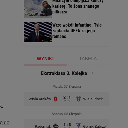
Mistrzyni olimpijska kończy
karierę. To żona znanego
piłkarza
Wrze wokół Infantino. Tyle
zapłaciła UEFA za jego
romans
WYNIKI
TABELA
Ekstraklasa 3. Kolejka
Piątek, 07 Sierpnia
2 : 1
Wisła Kraków
Wisła Płock
2 : 1
k,
Sobota, 08 Sierpnia
ło do
1 : 3
Radomiak
Górnik Zabrze
Zagłębie