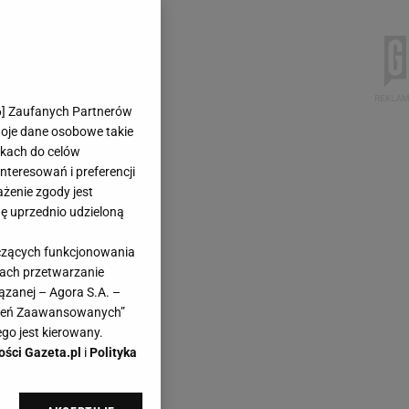
6
] Zaufanych Partnerów
woje dane osobowe takie
likach do celów
teresowań i preferencji
ażenie zgody jest
dę uprzednio udzieloną
yczących funkcjonowania
kach przetwarzanie
ązanej – Agora S.A. –
awień Zaawansowanych”
go jest kierowany.
ości Gazeta.pl
i
Polityka