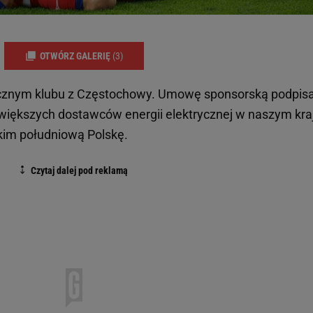
OTWÓRZ GALERIĘ
(3)
gicznym klubu z Częstochowy. Umowę sponsorską podpis
jwiększych dostawców energii elektrycznej w naszym kra
kim południową Polskę.