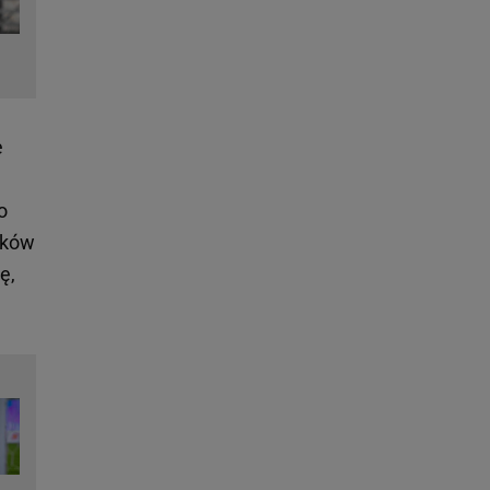
e
o
aków
ę,