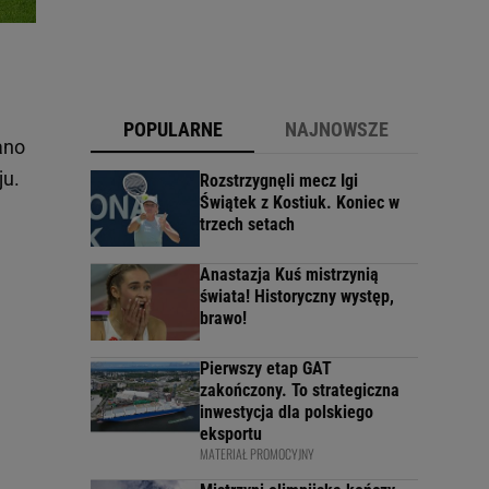
POPULARNE
NAJNOWSZE
ano
ju.
Rozstrzygnęli mecz Igi
Świątek z Kostiuk. Koniec w
trzech setach
Anastazja Kuś mistrzynią
świata! Historyczny występ,
brawo!
Pierwszy etap GAT
zakończony. To strategiczna
inwestycja dla polskiego
eksportu
MATERIAŁ PROMOCYJNY