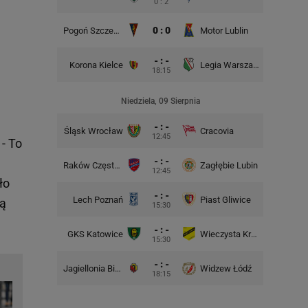
0 : 2
0 : 0
Pogoń Szczecin
Motor Lublin
Piast G
- : -
Korona Kielce
Legia Warszawa
Widzew
18:15
Niedziela, 09 Sierpnia
- : -
Śląsk Wrocław
Cracovia
Motor 
12:45
- To
- : -
Raków Częstochowa
Zagłębie Lubin
12:45
ło
- : -
Lech Poznań
Piast Gliwice
Cra
ką
15:30
- : -
GKS Katowice
Wieczysta Kraków
Wisła 
15:30
- : -
Jagiellonia Białystok
Widzew Łódź
Górnik 
18:15