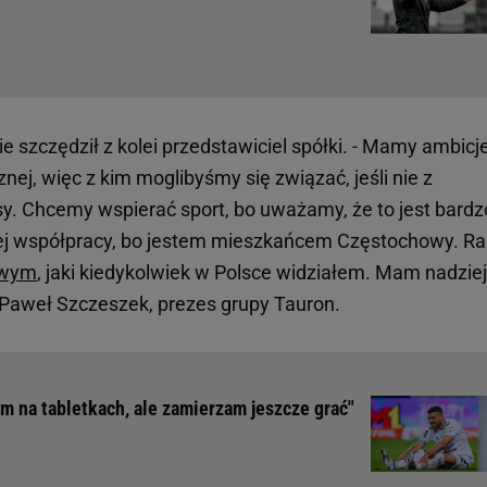
szczędził z kolei przedstawiciel spółki. - Mamy ambicj
nej, więc z kim moglibyśmy się związać, jeśli nie z
y. Chcemy wspierać sport, bo uważamy, że to jest bardz
tej współpracy, bo jestem mieszkańcem Częstochowy. R
owym
, jaki kiedykolwiek w Polsce widziałem. Mam nadziej
ał Paweł Szczeszek, prezes grupy Tauron.
m na tabletkach, ale zamierzam jeszcze grać"