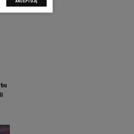
AKCEPTUJĘ
l sp. z o.o., jej
ić swoje preferencje
arzania danych poprzez
ych”. Zmiana ustawień
ach:
 celów identyfikacji.
omiar reklam i treści,
rbu
li