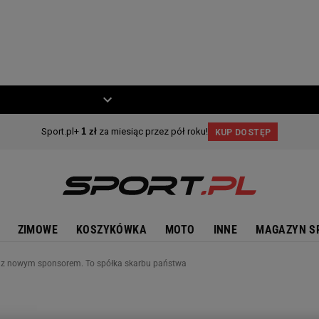
ZIECKO
MOTO
ZIMOWE
KOSZYKÓWKA
MOTO
INNE
MAGAZYN S
z nowym sponsorem. To spółka skarbu państwa