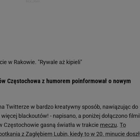
ie w Rakowie. "Rywale aż kipieli"
aków Częstochowa z humorem poinformował o nowym
ą na Twitterze w bardzo kreatywny sposób, nawiązując do
 więcej blackoutów! - napisano, a poniżej dołączono filmi
 w Częstochowie gasną światła w trakcie
meczu
.
To
otkania z Zagłębiem Lubin, kiedy to w 20. minucie dosz