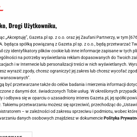
ko, Drogi Użytkowniku,
jąc „Akceptuję”, Gazeta.pl sp. z o.o. oraz jej Zaufani Partnerzy, w tym [
67
.A. będąca spółką powiązaną z Gazeta.pl sp. z o.o., będą przetwarzać T
ail czy identyfikatory plików cookie lub inne informacje zapisane w tych p
gólności na potrzeby wyświetlania reklam dopasowanych do Twoich zain
acjach i w Internecie lub personalizacji treści w nich wyświetlanych. Wyr
cesz wyrazić zgody, chcesz ograniczyć jej zakres lub chcesz wycofać zgo
aawansowanych”.
 być przetwarzane także do celów badania i mierzenia informacji dot
 łączone z danymi dot. świadczonych Tobie usług. W określonych przypad
i odbywa się w oparciu o uzasadniony interes Gazeta.pl, jej spółki powi
. Takiemu przetwarzaniu możesz się sprzeciwić, przechodząc do „Ust
nistratorem – w zależności od zakresu sprzeciwu i podmiotu, wobec które
etwarzaniu danych osobowych znajdziesz w dokumencie
Polityka Prywatn