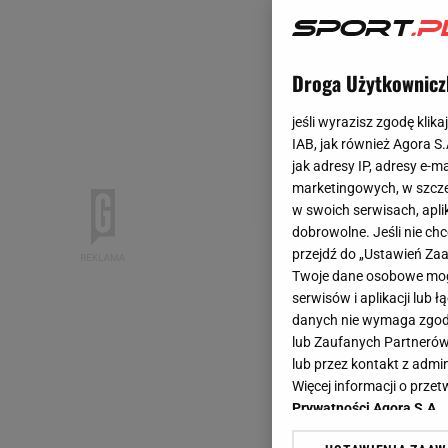
Droga Użytkownicz
jeśli wyrazisz zgodę klika
IAB, jak również Agora S
jak adresy IP, adresy e-m
marketingowych, w szcze
w swoich serwisach, aplik
dobrowolne. Jeśli nie ch
przejdź do „Ustawień Z
Twoje dane osobowe mogą
serwisów i aplikacji lub
danych nie wymaga zgody 
lub Zaufanych Partnerów
lub przez kontakt z admi
Więcej informacji o prz
Prywatności Agora S.A.