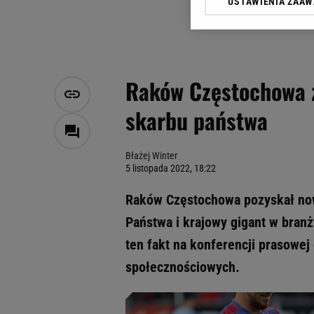
USTAWIENIA ZAA
Klikając „Akceptuję” wyra
Zaufanych Partnerów i A
dotyczące plików cookie,
odnośnik „Ustawienia pr
plików cookie możliwa je
Raków Częstochowa 
My, nasi Zaufani Partne
skarbu państwa
Użycie dokładnych danych
Przechowywanie informacji
badnie odbiorców i uleps
Błażej Winter
5 listopada 2022, 18:22
Raków Częstochowa pozyskał now
Państwa i krajowy gigant w branż
ten fakt na konferencji prasow
społecznościowych.