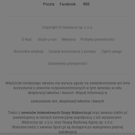
Poczta
Facebook
RSS
Copyright © Gazeta.pl sp. z o.o.
O Nas
Staże u nas
Reklama
Polityka prywatności
Wszystkie artykuły
Zasady korzystania z portalu
Zgłoś uwagi
Ustawienia prywatności
Właściciel niniejszego serwisu nie wyraża zgody na zwielokrotnianie ani inne
korzystanie z utworów rozpowszechnionych w tym serwisie, w celu
eksploracji tekstów i danych. Więcej informacji w
zastrzeżeniu dot. eksploracji tekstów i danych
Treści z
serwisów internetowych Grupy Wyborcza.pl
oraz serwisu tokfm.pl
prezentujemy w ramach komercyjnej współpracy z ich wydawcami:
Wyborcza sp. z o.o. oraz Grupą Radiową Agory sp. z o.o.
Wybrane treści z serwisu Sport.pl są dostępne po wykupieniu płatnej
subskrypcji