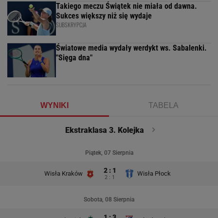
Takiego meczu Świątek nie miała od dawna.
Sukces większy niż się wydaje
SUBSKRYPCJA
Światowe media wydały werdykt ws. Sabalenki.
"Sięga dna"
WYNIKI
TABELA
Ekstraklasa 3. Kolejka
Piątek, 07 Sierpnia
2 : 1
Wisła Kraków
Wisła Płock
2 : 1
Sobota, 08 Sierpnia
1 : 3