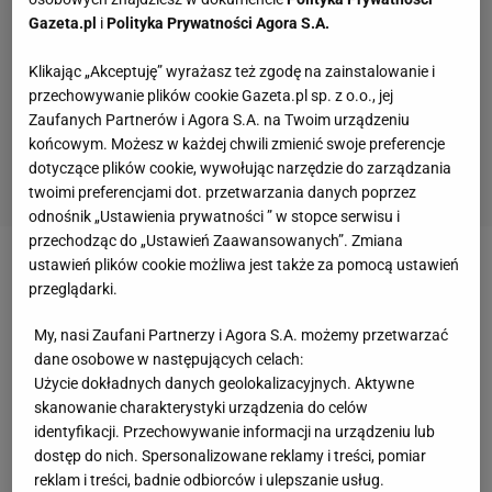
Gazeta.pl
i
Polityka Prywatności Agora S.A.
Klikając „Akceptuję” wyrażasz też zgodę na zainstalowanie i
przechowywanie plików cookie Gazeta.pl sp. z o.o., jej
Zaufanych Partnerów i Agora S.A. na Twoim urządzeniu
końcowym. Możesz w każdej chwili zmienić swoje preferencje
dotyczące plików cookie, wywołując narzędzie do zarządzania
twoimi preferencjami dot. przetwarzania danych poprzez
odnośnik „Ustawienia prywatności ” w stopce serwisu i
przechodząc do „Ustawień Zaawansowanych”. Zmiana
ustawień plików cookie możliwa jest także za pomocą ustawień
Zobacz wideo
Widzew po ośmiu latach wrócił do
przeglądarki.
ekstraklasy. "Już nigdy nie będzie szedł sam"
My, nasi Zaufani Partnerzy i Agora S.A. możemy przetwarzać
dane osobowe w następujących celach:
Górnik Zabrze wygrywa pierwszy mecz w sezonie.
Użycie dokładnych danych geolokalizacyjnych. Aktywne
Szymon Włodarczyk bohaterem
skanowanie charakterystyki urządzenia do celów
identyfikacji. Przechowywanie informacji na urządzeniu lub
dostęp do nich. Spersonalizowane reklamy i treści, pomiar
Choć spotkanie w Radomiu rozpoczęło się od
reklam i treści, badnie odbiorców i ulepszanie usług.