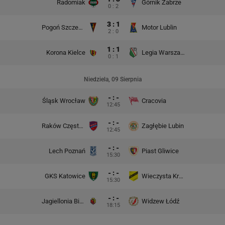
Radomiak
Górnik Zabrze
0 : 2
3 : 1
Pogoń Szczecin
Motor Lublin
2 : 0
1 : 1
Korona Kielce
Legia Warszawa
0 : 1
Niedziela, 09 Sierpnia
- : -
Śląsk Wrocław
Cracovia
12:45
- : -
Raków Częstochowa
Zagłębie Lubin
12:45
- : -
Lech Poznań
Piast Gliwice
15:30
- : -
GKS Katowice
Wieczysta Kraków
15:30
- : -
Jagiellonia Białystok
Widzew Łódź
18:15