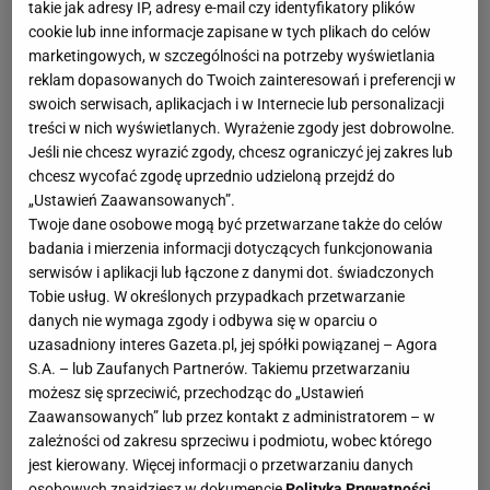
takie jak adresy IP, adresy e-mail czy identyfikatory plików
cookie lub inne informacje zapisane w tych plikach do celów
marketingowych, w szczególności na potrzeby wyświetlania
reklam dopasowanych do Twoich zainteresowań i preferencji w
swoich serwisach, aplikacjach i w Internecie lub personalizacji
treści w nich wyświetlanych. Wyrażenie zgody jest dobrowolne.
Jeśli nie chcesz wyrazić zgody, chcesz ograniczyć jej zakres lub
chcesz wycofać zgodę uprzednio udzieloną przejdź do
„Ustawień Zaawansowanych”.
Twoje dane osobowe mogą być przetwarzane także do celów
badania i mierzenia informacji dotyczących funkcjonowania
serwisów i aplikacji lub łączone z danymi dot. świadczonych
Tobie usług. W określonych przypadkach przetwarzanie
danych nie wymaga zgody i odbywa się w oparciu o
uzasadniony interes Gazeta.pl, jej spółki powiązanej – Agora
S.A. – lub Zaufanych Partnerów. Takiemu przetwarzaniu
możesz się sprzeciwić, przechodząc do „Ustawień
Zaawansowanych” lub przez kontakt z administratorem – w
zależności od zakresu sprzeciwu i podmiotu, wobec którego
jest kierowany. Więcej informacji o przetwarzaniu danych
osobowych znajdziesz w dokumencie
Polityka Prywatności