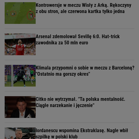
Kontrowersje w meczu Wisły z Arką. Rękoczyny
z obu stron, ale czerwona kartka tylko jedna
Arsenal zdemolował Sevillę 6:0. Hat-trick
zawodnika za 50 mln euro
Klimala przypomni o sobie w meczu z Barceloną?
"Ostatnio ma gorszy okres"
Citko nie wytrzymał. "Ta polska mentalność.
Ciągłe narzekanie i jęczenie"
Iordanescu wspomina Ekstraklasę. Nagle wbił
szpilkę w polski klub