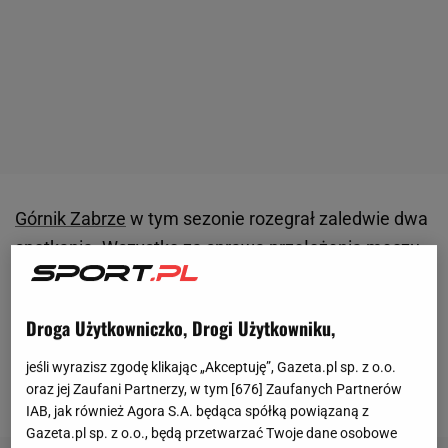
Górnik Zabrze
w tym sezonie rozegrał zaledwie dwa
spotkania. Wszystko za sprawą przełożenia
meczu
2. kolejki z
Lechią Gdańsk
, z powodu udziału
gdańszczan w eliminacjach do
Ligi Konferencji
Droga Użytkowniczko, Drogi Użytkowniku,
Europy
. Po dwóch rozegranych meczach zabrzanie
mają na koncie trzy punkty, dzięki sobotniej
jeśli wyrazisz zgodę klikając „Akceptuję”, Gazeta.pl sp. z o.o.
oraz jej Zaufani Partnerzy, w tym [
676
] Zaufanych Partnerów
wygranej nad
Radomiakiem
.
IAB, jak również Agora S.A. będąca spółką powiązaną z
Gazeta.pl sp. z o.o., będą przetwarzać Twoje dane osobowe