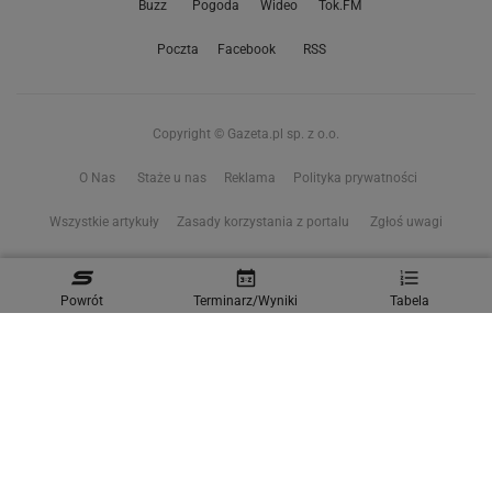
Buzz
Pogoda
Wideo
Tok.FM
Poczta
Facebook
RSS
Copyright © Gazeta.pl sp. z o.o.
O Nas
Staże u nas
Reklama
Polityka prywatności
Wszystkie artykuły
Zasady korzystania z portalu
Zgłoś uwagi
Ustawienia prywatności
Powrót
Terminarz/Wyniki
Tabela
Właściciel niniejszego serwisu nie wyraża zgody na zwielokrotnianie ani inne
korzystanie z utworów rozpowszechnionych w tym serwisie, w celu
eksploracji tekstów i danych. Więcej informacji w
zastrzeżeniu dot. eksploracji tekstów i danych
Treści z
serwisów internetowych Grupy Wyborcza.pl
oraz serwisu tokfm.pl
prezentujemy w ramach komercyjnej współpracy z ich wydawcami:
Wyborcza sp. z o.o. oraz Grupą Radiową Agory sp. z o.o.