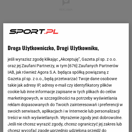
Droga Użytkowniczko, Drogi Użytkowniku,
jeśli wyrazisz zgodę klikając „Akceptuję”, Gazeta.pl sp. z o.o.
oraz jej Zaufani Partnerzy, w tym [
676
] Zaufanych Partnerów
IAB, jak również Agora S.A. będąca spółką powiązaną z
Gazeta.pl sp. z o.o., będą przetwarzać Twoje dane osobowe
Górnik Zabrze przeszedł spore zmiany przed nowym
takie jak adresy IP, adresy e-mail czy identyfikatory plików
sezonem Ekstraklasy. Klub postanowił w połowie
cookie lub inne informacje zapisane w tych plikach do celów
marketingowych, w szczególności na potrzeby wyświetlania
czerwca rozstać się z
Janem Urbanem
, a jego
reklam dopasowanych do Twoich zainteresowań i preferencji w
miejsce zajął
Bartosch Gaul
. Niemieccy dziennikarze
swoich serwisach, aplikacjach i w Internecie lub personalizacji
twierdzili, że taka decyzja była zasługą Lukasa
treści w nich wyświetlanych. Wyrażenie zgody jest dobrowolne.
Jeśli nie chcesz wyrazić zgody, chcesz ograniczyć jej zakres lub
Podolskiego
, natomiast
sam zawodnik określił to
chcesz wycofać zgodę uprzednio udzieloną przejdź do