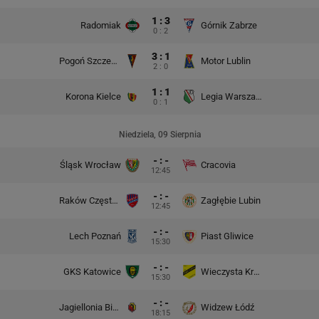
1 : 3
Radomiak
Górnik Zabrze
0 : 2
3 : 1
Pogoń Szczecin
Motor Lublin
2 : 0
1 : 1
Korona Kielce
Legia Warszawa
0 : 1
Niedziela, 09 Sierpnia
- : -
Śląsk Wrocław
Cracovia
12:45
- : -
Raków Częstochowa
Zagłębie Lubin
12:45
- : -
Lech Poznań
Piast Gliwice
15:30
- : -
GKS Katowice
Wieczysta Kraków
15:30
- : -
Jagiellonia Białystok
Widzew Łódź
18:15