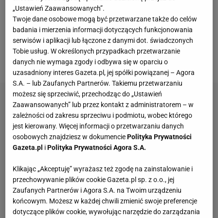
"głupotą"
. Górnik Zabrze czerpał z niemieckiego
„Ustawień Zaawansowanych”.
rynku także przy transferach zawodników, ponieważ
Twoje dane osobowe mogą być przetwarzane także do celów
badania i mierzenia informacji dotyczących funkcjonowania
do klubu dołączył bramkarz Kevin Broll (do niedawna
serwisów i aplikacji lub łączone z danymi dot. świadczonych
Dynamo Drezno) oraz obrońca Jonatan Kotzke (do
Tobie usług. W określonych przypadkach przetwarzanie
niedawna Ingolstadt).
danych nie wymaga zgody i odbywa się w oparciu o
uzasadniony interes Gazeta.pl, jej spółki powiązanej – Agora
S.A. – lub Zaufanych Partnerów. Takiemu przetwarzaniu
możesz się sprzeciwić, przechodząc do „Ustawień
Zaawansowanych” lub przez kontakt z administratorem – w
zależności od zakresu sprzeciwu i podmiotu, wobec którego
jest kierowany. Więcej informacji o przetwarzaniu danych
osobowych znajdziesz w dokumencie
Polityka Prywatności
Gazeta.pl
i
Polityka Prywatności Agora S.A.
Klikając „Akceptuję” wyrażasz też zgodę na zainstalowanie i
przechowywanie plików cookie Gazeta.pl sp. z o.o., jej
Zaufanych Partnerów i Agora S.A. na Twoim urządzeniu
końcowym. Możesz w każdej chwili zmienić swoje preferencje
dotyczące plików cookie, wywołując narzędzie do zarządzania