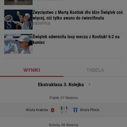
Zwycięstwo z Martą Kostiuk dło Idze Świątek coś
więcej, niż tylko awans do ćwierćfinału
SUBSKRYPCJA
Świątek odwróciła losy meczu z Kostiuk! 6:2 na
koniec
WYNIKI
TABELA
Ekstraklasa 3. Kolejka
Piątek, 07 Sierpnia
2 : 1
Wisła Kraków
Wisła Płock
2 : 1
Sobota, 08 Sierpnia