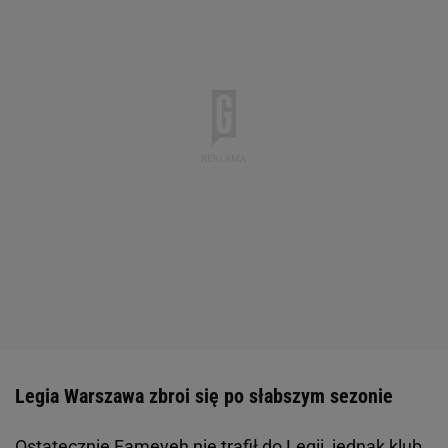
Legia Warszawa zbroi się po słabszym sezonie
Ostatecznie Fameyeh nie trafił do
Legii
, jednak klub