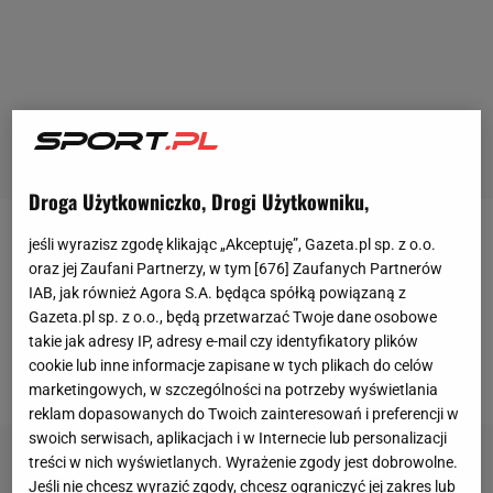
Droga Użytkowniczko, Drogi Użytkowniku,
jeśli wyrazisz zgodę klikając „Akceptuję”, Gazeta.pl sp. z o.o.
Legia Warszawa
po nieudanym sezonie 2021/22
oraz jej Zaufani Partnerzy, w tym [
676
] Zaufanych Partnerów
latem szukała wzmocnień, aby nie powtórzyły się
IAB, jak również Agora S.A. będąca spółką powiązaną z
kolejne tak fatalne rozgrywki. Jednym z graczy, który
Gazeta.pl sp. z o.o., będą przetwarzać Twoje dane osobowe
miał trafić do stolicy był Joel Fameyeh, który
takie jak adresy IP, adresy e-mail czy identyfikatory plików
cookie lub inne informacje zapisane w tych plikach do celów
ostatecznie wybrał ofertę
Rubina Kazań
.
marketingowych, w szczególności na potrzeby wyświetlania
reklam dopasowanych do Twoich zainteresowań i preferencji w
swoich serwisach, aplikacjach i w Internecie lub personalizacji
treści w nich wyświetlanych. Wyrażenie zgody jest dobrowolne.
Jeśli nie chcesz wyrazić zgody, chcesz ograniczyć jej zakres lub