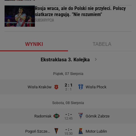
Rosja wraca, ale do Polski nie przyleci. Polscy
siatkarze reagują. "Nie rozumiem"
SUBSKRYPCJA
WYNIKI
TABELA
Ekstraklasa 3. Kolejka
Piątek, 07 Sierpnia
2 : 1
Wisła Kraków
Wisła Płock
2 : 1
Sobota, 08 Sierpnia
- : -
Radomiak
Górnik Zabrze
12:45
- : -
Pogoń Szczecin
Motor Lublin
15:30