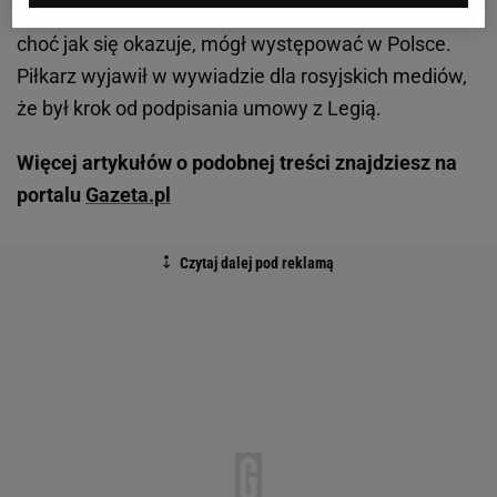
spadkowiczu z rosyjskiej ekstraklasy
Rubinie Kazań
,
choć jak się okazuje, mógł występować w Polsce.
Piłkarz wyjawił w wywiadzie dla rosyjskich mediów,
że był krok od podpisania umowy z Legią.
Więcej artykułów o podobnej treści znajdziesz na
portalu
Gazeta.pl