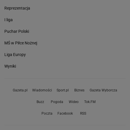
Reprezentacja
I liga
Puchar Polski
MŚ w Piłce Nożnej
Liga Europy
Wyniki
Gazeta.pl
Wiadomości
Sport.pl
Biznes
Gazeta Wyborcza
Buzz
Pogoda
Wideo
Tok.FM
Poczta
Facebook
RSS