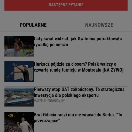
NASTĘPNE PYTANIE
POPULARNE
NAJNOWSZE
Cały świat widział, jak Switolina potraktowała
rywalkę po meczu
Hurkacz pójdzie za ciosem? Polak walczy o
czwartą rundę turnieju w Montrealu [NA ŻYWO]
Pierwszy etap GAT zakończony. To strategiczna
inwestycja dla polskiego eksportu
MATERIAŁ PROMOCYJNY
Brat Grbicia radzi mu nie wracać do Serbii. "To
przerażające"