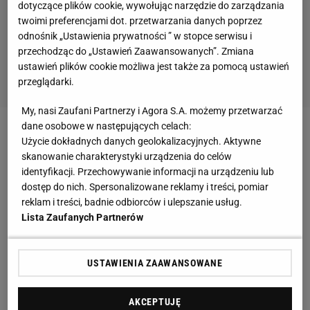
dotyczące plików cookie, wywołując narzędzie do zarządzania
twoimi preferencjami dot. przetwarzania danych poprzez
odnośnik „Ustawienia prywatności ” w stopce serwisu i
przechodząc do „Ustawień Zaawansowanych”. Zmiana
ustawień plików cookie możliwa jest także za pomocą ustawień
przeglądarki.
My, nasi Zaufani Partnerzy i Agora S.A. możemy przetwarzać
dane osobowe w następujących celach:
Zobacz wideo
Od lat 90. zarobki piłkarzy w Wielkiej
Użycie dokładnych danych geolokalizacyjnych. Aktywne
Brytanii wzrosły 1500 proc. Jak to możliwe?
skanowanie charakterystyki urządzenia do celów
identyfikacji. Przechowywanie informacji na urządzeniu lub
dostęp do nich. Spersonalizowane reklamy i treści, pomiar
Joel Fameyeh był o krok od Legii Warszawa.
reklam i treści, badnie odbiorców i ulepszanie usług.
Lista Zaufanych Partnerów
Wybrał jednak Rubin Kazań
Reprezentant
Ghany
w ubiegłym sezonie
USTAWIENIA ZAAWANSOWANE
występował w barwach FK Orenburg, do którego
trafił w 2019 roku. Od nowego sezonu będzie grał w
AKCEPTUJĘ