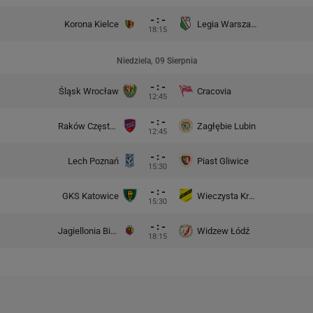
- : -
Korona Kielce
Legia Warszawa
18:15
Niedziela, 09 Sierpnia
- : -
Śląsk Wrocław
Cracovia
12:45
- : -
Raków Częstochowa
Zagłębie Lubin
12:45
- : -
Lech Poznań
Piast Gliwice
15:30
- : -
GKS Katowice
Wieczysta Kraków
15:30
- : -
Jagiellonia Białystok
Widzew Łódź
18:15