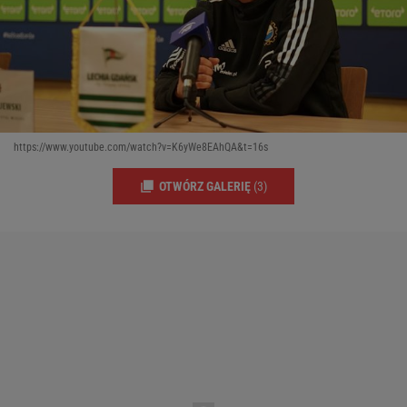
https://www.youtube.com/watch?v=K6yWe8EAhQA&t=16s
OTWÓRZ GALERIĘ
(3)