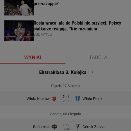
przerażające"
Rosja wraca, ale do Polski nie przyleci. Polscy
siatkarze reagują. "Nie rozumiem"
SUBSKRYPCJA
WYNIKI
TABELA
Ekstraklasa 3. Kolejka
Piątek, 07 Sierpnia
2 : 1
Wisła Kraków
Wisła Płock
2 : 1
Sobota, 08 Sierpnia
- : -
Radomiak
Górnik Zabrze
12:45