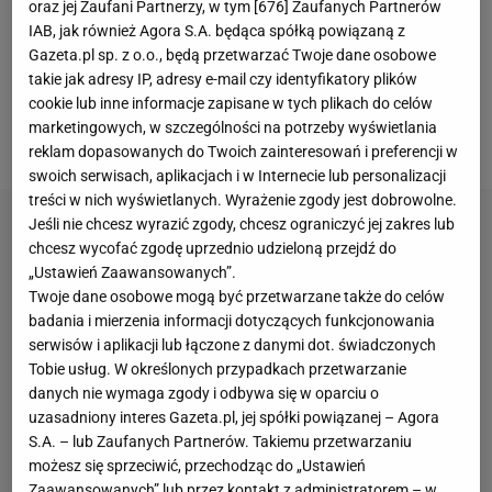
oraz jej Zaufani Partnerzy, w tym [
676
] Zaufanych Partnerów
kolejne trzy punkty dla Lechii, a sędzia nagle
IAB, jak również Agora S.A. będąca spółką powiązaną z
anulował trafienie, odgwizdując spalonego po
Gazeta.pl sp. z o.o., będą przetwarzać Twoje dane osobowe
analizie VAR.
To jednak nie koniec! Sędzia nie
takie jak adresy IP, adresy e-mail czy identyfikatory plików
cookie lub inne informacje zapisane w tych plikach do celów
wznowił gry, by po kolejnych kilku minutach... uznać
marketingowych, w szczególności na potrzeby wyświetlania
bramkę po nadal trwającej analizie VAR
.
reklam dopasowanych do Twoich zainteresowań i preferencji w
swoich serwisach, aplikacjach i w Internecie lub personalizacji
treści w nich wyświetlanych. Wyrażenie zgody jest dobrowolne.
Jeśli nie chcesz wyrazić zgody, chcesz ograniczyć jej zakres lub
chcesz wycofać zgodę uprzednio udzieloną przejdź do
„Ustawień Zaawansowanych”.
Twoje dane osobowe mogą być przetwarzane także do celów
badania i mierzenia informacji dotyczących funkcjonowania
serwisów i aplikacji lub łączone z danymi dot. świadczonych
Tobie usług. W określonych przypadkach przetwarzanie
danych nie wymaga zgody i odbywa się w oparciu o
uzasadniony interes Gazeta.pl, jej spółki powiązanej – Agora
S.A. – lub Zaufanych Partnerów. Takiemu przetwarzaniu
możesz się sprzeciwić, przechodząc do „Ustawień
Zaawansowanych” lub przez kontakt z administratorem – w