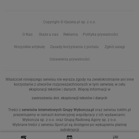
Copyright © Gazeta.pl sp. z o.o.
O Nas
Staże u nas
Reklama
Polityka prywatności
Wszystkie artykuły
Zasady korzystania z portalu
Zgłoś uwagi
Ustawienia prywatności
Właściciel niniejszego serwisu nie wyraża zgody na zwielokrotnianie ani inne
korzystanie z utworów rozpowszechnionych w tym serwisie, w celu
eksploracji tekstów i danych. Więcej informacji w
zastrzeżeniu dot. eksploracji tekstów i danych
Treści z
serwisów internetowych Grupy Wyborcza.pl
oraz serwisu tokfm.pl
prezentujemy w ramach komercyjnej współpracy z ich wydawcami:
Wyborcza sp. z o.o. oraz Grupą Radiową Agory sp. z o.o.
Wybrane treści z serwisu Sport.pl są dostępne po wykupieniu płatnej
subskrypcji