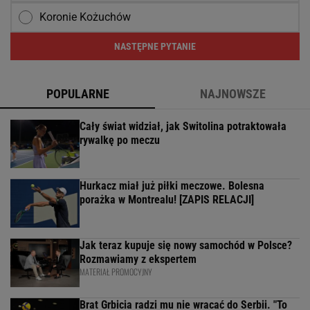
Koronie Kożuchów
NASTĘPNE PYTANIE
POPULARNE
NAJNOWSZE
Cały świat widział, jak Switolina potraktowała
rywalkę po meczu
Hurkacz miał już piłki meczowe. Bolesna
porażka w Montrealu! [ZAPIS RELACJI]
Jak teraz kupuje się nowy samochód w Polsce?
Rozmawiamy z ekspertem
MATERIAŁ PROMOCYJNY
Brat Grbicia radzi mu nie wracać do Serbii. "To