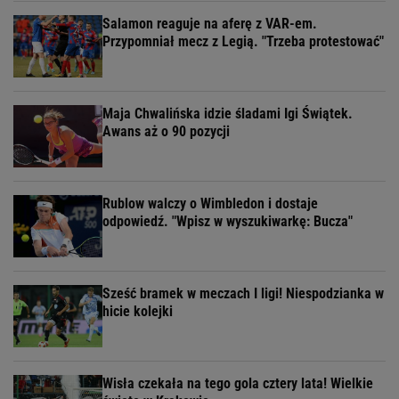
Salamon reaguje na aferę z VAR-em.
Przypomniał mecz z Legią. "Trzeba protestować"
Maja Chwalińska idzie śladami Igi Świątek.
Awans aż o 90 pozycji
Rublow walczy o Wimbledon i dostaje
odpowiedź. "Wpisz w wyszukiwarkę: Bucza"
Sześć bramek w meczach I ligi! Niespodzianka w
hicie kolejki
Wisła czekała na tego gola cztery lata! Wielkie