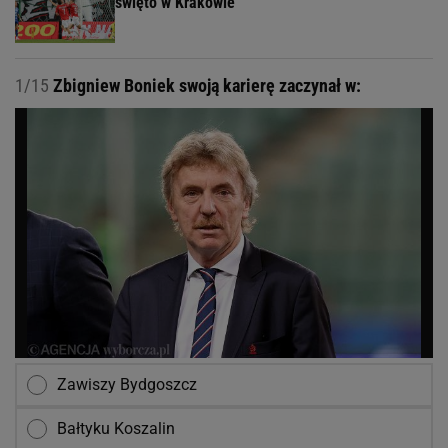
święto w Krakowie
1/15
Zbigniew Boniek swoją karierę zaczynał w:
Zawiszy Bydgoszcz
Bałtyku Koszalin