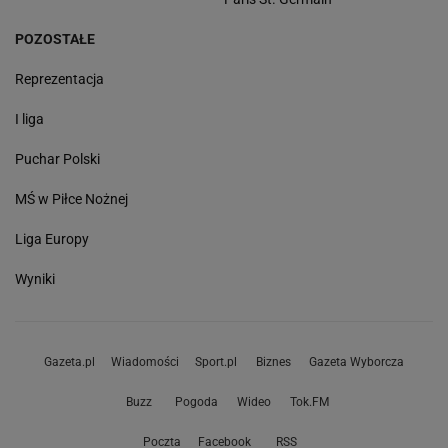
POZOSTAŁE
Reprezentacja
I liga
Puchar Polski
MŚ w Piłce Nożnej
Liga Europy
Wyniki
Gazeta.pl
Wiadomości
Sport.pl
Biznes
Gazeta Wyborcza
Buzz
Pogoda
Wideo
Tok.FM
Poczta
Facebook
RSS