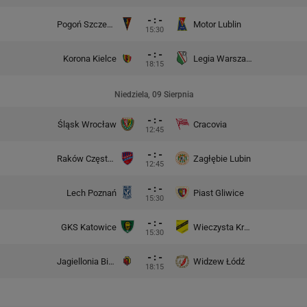
- : -
Pogoń Szczecin
Motor Lublin
15:30
- : -
Korona Kielce
Legia Warszawa
18:15
Niedziela, 09 Sierpnia
- : -
Śląsk Wrocław
Cracovia
12:45
- : -
Raków Częstochowa
Zagłębie Lubin
12:45
- : -
Lech Poznań
Piast Gliwice
15:30
- : -
GKS Katowice
Wieczysta Kraków
15:30
- : -
Jagiellonia Białystok
Widzew Łódź
18:15