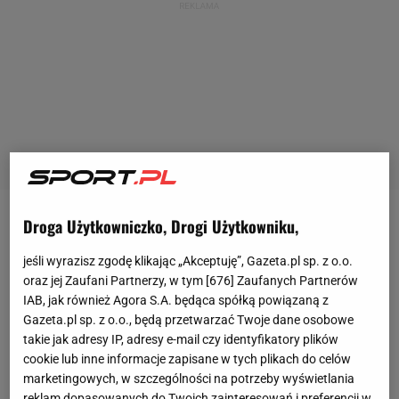
Droga Użytkowniczko, Drogi Użytkowniku,
Spotkanie pomiędzy Śląskiem Wrocław a Pogonią
Szczecin zapowiadało się jako jedno z
jeśli wyrazisz zgodę klikając „Akceptuję”, Gazeta.pl sp. z o.o.
najciekawszych w 32. kolejce ekstraklasy. Śląsk
oraz jej Zaufani Partnerzy, w tym [
676
] Zaufanych Partnerów
IAB, jak również Agora S.A. będąca spółką powiązaną z
przystępował do meczu z 15. pozycji w tabeli z
Gazeta.pl sp. z o.o., będą przetwarzać Twoje dane osobowe
zaledwie trzypunktową przewagą nad strefą
takie jak adresy IP, adresy e-mail czy identyfikatory plików
spadkową. Pogoń Szczecin była zaś trzecia i
cookie lub inne informacje zapisane w tych plikach do celów
marketingowych, w szczególności na potrzeby wyświetlania
musiała wygrać, aby zbliżyć się do liderującego
reklam dopasowanych do Twoich zainteresowań i preferencji w