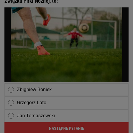
Związku Piłki Nożnej, to:
Zbigniew Boniek
Grzegorz Lato
Jan Tomaszewski
NASTĘPNE PYTANIE