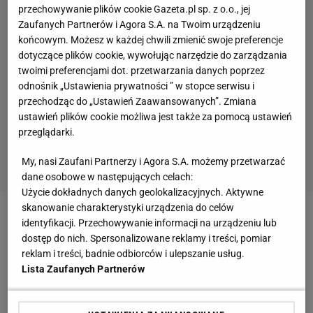
przechowywanie plików cookie Gazeta.pl sp. z o.o., jej
Zaufanych Partnerów i Agora S.A. na Twoim urządzeniu
końcowym. Możesz w każdej chwili zmienić swoje preferencje
dotyczące plików cookie, wywołując narzędzie do zarządzania
twoimi preferencjami dot. przetwarzania danych poprzez
odnośnik „Ustawienia prywatności ” w stopce serwisu i
przechodząc do „Ustawień Zaawansowanych”. Zmiana
ustawień plików cookie możliwa jest także za pomocą ustawień
przeglądarki.
My, nasi Zaufani Partnerzy i Agora S.A. możemy przetwarzać
dane osobowe w następujących celach:
Użycie dokładnych danych geolokalizacyjnych. Aktywne
skanowanie charakterystyki urządzenia do celów
Zobacz wideo
Marek Papszun powrócił do tematu
identyfikacji. Przechowywanie informacji na urządzeniu lub
dostęp do nich. Spersonalizowane reklamy i treści, pomiar
Legii. "To była moja decyzja"
reklam i treści, badnie odbiorców i ulepszanie usług.
Lista Zaufanych Partnerów
Remis we Wrocławiu. Śląsk wciąż drży o
utrzymanie, a Pogoń wypisuje się z walki o tytuł