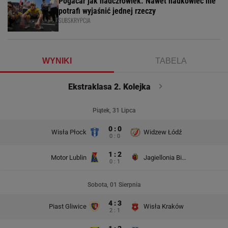
Pogacar jak nadczłowiek. Nawet naukowiec nie
potrafi wyjaśnić jednej rzeczy
SUBSKRYPCJA
WYNIKI
TABELA
Ekstraklasa 2. Kolejka
Piątek, 31 Lipca
0 : 0
Wisła Płock
Widzew Łódź
0 : 0
1 : 2
Motor Lublin
Jagiellonia Białystok
0 : 1
Sobota, 01 Sierpnia
4 : 3
Piast Gliwice
Wisła Kraków
2 : 1