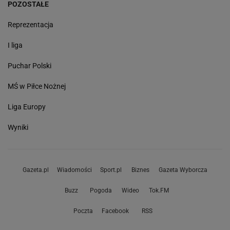
POZOSTAŁE
Reprezentacja
I liga
Puchar Polski
MŚ w Piłce Nożnej
Liga Europy
Wyniki
Gazeta.pl
Wiadomości
Sport.pl
Biznes
Gazeta Wyborcza
Buzz
Pogoda
Wideo
Tok.FM
Poczta
Facebook
RSS