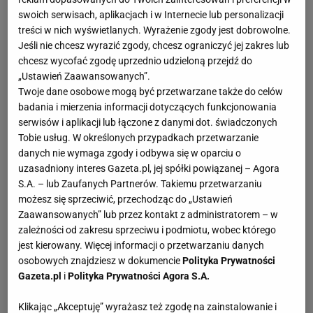
duetu Lech Poznan - Raków Częstochowa.
swoich serwisach, aplikacjach i w Internecie lub personalizacji
treści w nich wyświetlanych. Wyrażenie zgody jest dobrowolne.
Jeśli nie chcesz wyrazić zgody, chcesz ograniczyć jej zakres lub
chcesz wycofać zgodę uprzednio udzieloną przejdź do
„Ustawień Zaawansowanych”.
Twoje dane osobowe mogą być przetwarzane także do celów
badania i mierzenia informacji dotyczących funkcjonowania
serwisów i aplikacji lub łączone z danymi dot. świadczonych
Tobie usług. W określonych przypadkach przetwarzanie
danych nie wymaga zgody i odbywa się w oparciu o
uzasadniony interes Gazeta.pl, jej spółki powiązanej – Agora
S.A. – lub Zaufanych Partnerów. Takiemu przetwarzaniu
możesz się sprzeciwić, przechodząc do „Ustawień
Zaawansowanych” lub przez kontakt z administratorem – w
zależności od zakresu sprzeciwu i podmiotu, wobec którego
jest kierowany. Więcej informacji o przetwarzaniu danych
osobowych znajdziesz w dokumencie
Polityka Prywatności
Gazeta.pl
i
Polityka Prywatności Agora S.A.
Klikając „Akceptuję” wyrażasz też zgodę na zainstalowanie i