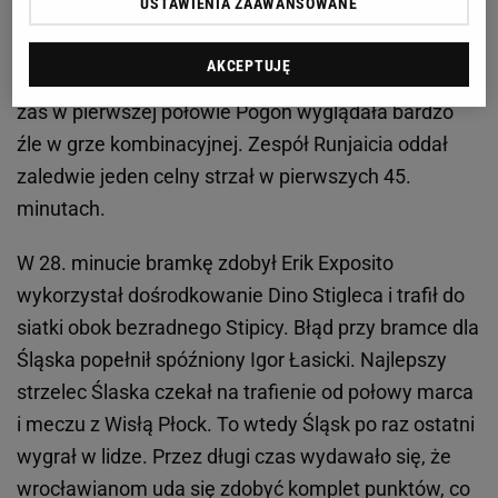
USTAWIENIA ZAAWANSOWANE
Sobotnie spotkanie nie porywało. Śląsk
AKCEPTUJĘ
skoncentrował się na uważnej
grze
w defensywie,
zaś w pierwszej połowie Pogoń wyglądała bardzo
źle w grze kombinacyjnej. Zespół Runjaicia oddał
zaledwie jeden celny strzał w pierwszych 45.
minutach.
W 28. minucie bramkę zdobył Erik Exposito
wykorzystał dośrodkowanie Dino Stigleca i trafił do
siatki obok bezradnego Stipicy. Błąd przy bramce dla
Śląska popełnił spóźniony Igor Łasicki. Najlepszy
strzelec Ślaska czekał na trafienie od połowy marca
i meczu z Wisłą Płock. To wtedy Śląsk po raz ostatni
wygrał w lidze. Przez długi czas wydawało się, że
wrocławianom uda się zdobyć komplet punktów, co