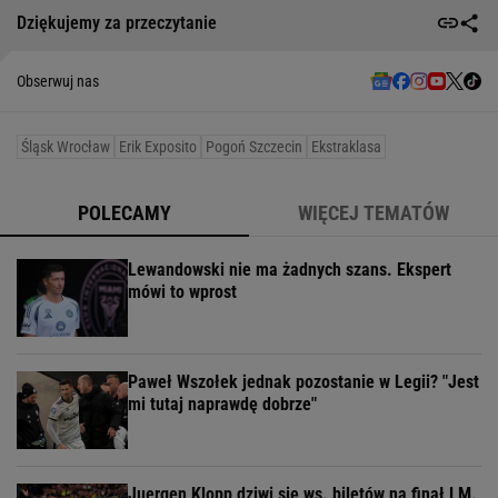
Dziękujemy za przeczytanie
Obserwuj nas
Śląsk Wrocław
Erik Exposito
Pogoń Szczecin
Ekstraklasa
POLECAMY
WIĘCEJ TEMATÓW
Lewandowski nie ma żadnych szans. Ekspert
mówi to wprost
Paweł Wszołek jednak pozostanie w Legii? "Jest
mi tutaj naprawdę dobrze"
Juergen Klopp dziwi się ws. biletów na finał LM.