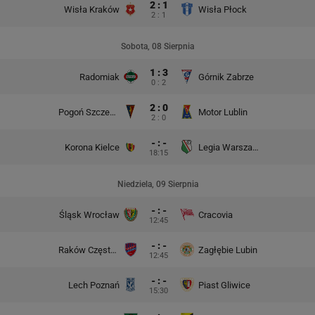
2 : 1
Wisła Kraków
Wisła Płock
2 : 1
Sobota, 08 Sierpnia
1 : 3
Radomiak
Górnik Zabrze
0 : 2
2 : 0
Pogoń Szczecin
Motor Lublin
2 : 0
- : -
Korona Kielce
Legia Warszawa
18:15
Niedziela, 09 Sierpnia
- : -
Śląsk Wrocław
Cracovia
12:45
- : -
Raków Częstochowa
Zagłębie Lubin
12:45
- : -
Lech Poznań
Piast Gliwice
15:30