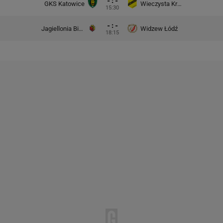
- : -
GKS Katowice
Wieczysta Kraków
15:30
- : -
Jagiellonia Białystok
Widzew Łódź
18:15