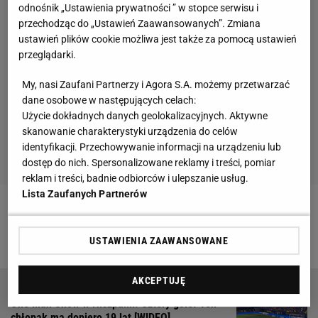
odnośnik „Ustawienia prywatności ” w stopce serwisu i
przechodząc do „Ustawień Zaawansowanych”. Zmiana
ustawień plików cookie możliwa jest także za pomocą ustawień
przeglądarki.
My, nasi Zaufani Partnerzy i Agora S.A. możemy przetwarzać
dane osobowe w następujących celach:
Użycie dokładnych danych geolokalizacyjnych. Aktywne
skanowanie charakterystyki urządzenia do celów
identyfikacji. Przechowywanie informacji na urządzeniu lub
dostęp do nich. Spersonalizowane reklamy i treści, pomiar
reklam i treści, badnie odbiorców i ulepszanie usług.
Lista Zaufanych Partnerów
Zobacz wideo
To będzie największy problem
Brzęczka. "Boję się, że nie wyciągnął wniosków"
USTAWIENIA ZAAWANSOWANE
AKCEPTUJĘ
One Man Show w Hiszpanii. Cztery gole. Ten
chłopak ma dopiero 19 lat [WIDEO]