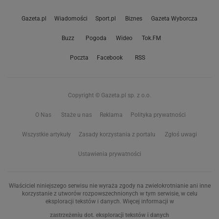
Gazeta.pl
Wiadomości
Sport.pl
Biznes
Gazeta Wyborcza
Buzz
Pogoda
Wideo
Tok.FM
Poczta
Facebook
RSS
Copyright © Gazeta.pl sp. z o.o.
O Nas
Staże u nas
Reklama
Polityka prywatności
Wszystkie artykuły
Zasady korzystania z portalu
Zgłoś uwagi
Ustawienia prywatności
Właściciel niniejszego serwisu nie wyraża zgody na zwielokrotnianie ani inne
korzystanie z utworów rozpowszechnionych w tym serwisie, w celu
eksploracji tekstów i danych. Więcej informacji w
zastrzeżeniu dot. eksploracji tekstów i danych