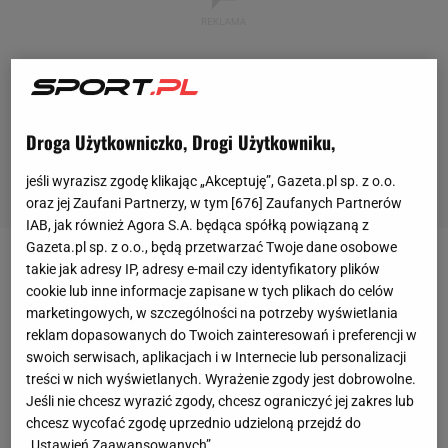
Droga Użytkowniczko, Drogi Użytkowniku,
jeśli wyrazisz zgodę klikając „Akceptuję”, Gazeta.pl sp. z o.o.
oraz jej Zaufani Partnerzy, w tym [
676
] Zaufanych Partnerów
IAB, jak również Agora S.A. będąca spółką powiązaną z
Gazeta.pl sp. z o.o., będą przetwarzać Twoje dane osobowe
takie jak adresy IP, adresy e-mail czy identyfikatory plików
- Mamy kilka dni do zamknięcia okna transferowego.
cookie lub inne informacje zapisane w tych plikach do celów
Przyda się każdy dobry zawodnik, na każdą pozycję -
marketingowych, w szczególności na potrzeby wyświetlania
stwierdził Jerzy Brzęczek na konferencji prasowej
reklam dopasowanych do Twoich zainteresowań i preferencji w
po
meczu
z
Górnikiem Łęczna
(0:0).
To był znak od
swoich serwisach, aplikacjach i w Internecie lub personalizacji
treści w nich wyświetlanych. Wyrażenie zgody jest dobrowolne.
nowego szkoleniowca Wisły Kraków, że potrzebne
Jeśli nie chcesz wyrazić zgody, chcesz ograniczyć jej zakres lub
są transfery
przed drugą częścią sezonu
Ekstraklasy
,
chcesz wycofać zgodę uprzednio udzieloną przejdź do
aby wywalczyć utrzymanie.
„Ustawień Zaawansowanych”.