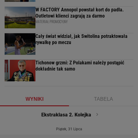
W FACTORY Annopol powstał kort do padla.
Outletowi klienci zagrają za darmo
MATERIAŁ PROMOCYJNY
Cały świat widział, jak Switolina potraktowała
rywalkę po meczu
Tichonow grzmi: Z Polakami należy postąpić
dokładnie tak samo
WYNIKI
TABELA
Ekstraklasa 2. Kolejka
Piątek, 31 Lipca