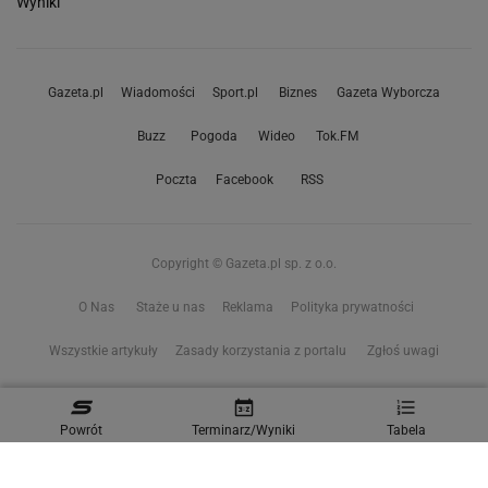
Wyniki
Gazeta.pl
Wiadomości
Sport.pl
Biznes
Gazeta Wyborcza
Buzz
Pogoda
Wideo
Tok.FM
Poczta
Facebook
RSS
Copyright © Gazeta.pl sp. z o.o.
O Nas
Staże u nas
Reklama
Polityka prywatności
Wszystkie artykuły
Zasady korzystania z portalu
Zgłoś uwagi
Ustawienia prywatności
Powrót
Terminarz/Wyniki
Tabela
Właściciel niniejszego serwisu nie wyraża zgody na zwielokrotnianie ani inne
korzystanie z utworów rozpowszechnionych w tym serwisie, w celu