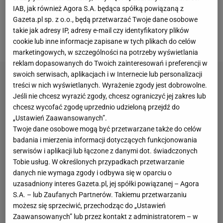
IAB, jak również Agora S.A. będąca spółką powiązaną z
Karabachu FK
Gunduz Abbaszadeh, który
Gazeta.pl sp. z o.o., będą przetwarzać Twoje dane osobowe
Gurbanowa
nazwał nawet nie tyle byłym trenerem
takie jak adresy IP, adresy e-mail czy identyfikatory plików
Emrelego, ile jego nauczycielem
.
cookie lub inne informacje zapisane w tych plikach do celów
marketingowych, w szczególności na potrzeby wyświetlania
reklam dopasowanych do Twoich zainteresowań i preferencji w
swoich serwisach, aplikacjach i w Internecie lub personalizacji
treści w nich wyświetlanych. Wyrażenie zgody jest dobrowolne.
Jeśli nie chcesz wyrazić zgody, chcesz ograniczyć jej zakres lub
chcesz wycofać zgodę uprzednio udzieloną przejdź do
„Ustawień Zaawansowanych”.
Twoje dane osobowe mogą być przetwarzane także do celów
badania i mierzenia informacji dotyczących funkcjonowania
serwisów i aplikacji lub łączone z danymi dot. świadczonych
Tobie usług. W określonych przypadkach przetwarzanie
danych nie wymaga zgody i odbywa się w oparciu o
uzasadniony interes Gazeta.pl, jej spółki powiązanej – Agora
S.A. – lub Zaufanych Partnerów. Takiemu przetwarzaniu
możesz się sprzeciwić, przechodząc do „Ustawień
Zaawansowanych” lub przez kontakt z administratorem – w