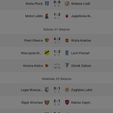
0 : 0
Wisła Płock
Widzew Łódź
0 : 0
1 : 2
Motor Lublin
Jagiellonia Białystok
0 : 1
Sobota, 01 Sierpnia
4 : 3
Piast Gliwice
Wisła Kraków
2 : 1
1 : 2
Wieczysta Kraków
Lech Poznań
0 : 2
- : -
Korona Kielce
Górnik Zabrze
18:15
Niedziela, 02 Sierpnia
3 : 1
Legia Warszawa
Zagłębie Lubin
1 : 1
2 : 1
Śląsk Wrocław
Raków Częstochowa
0 : 0