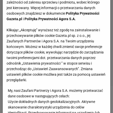
zależności od zakresu sprzeciwu i podmiotu, wobec którego
jest kierowany. Więcej informacji o przetwarzaniu danych
osobowych znajdziesz w dokumencie
Polityka Prywatności
Gazeta.pl
i
Polityka Prywatności Agora S.A.
Klikając „Akceptuję” wyrażasz też zgodę na zainstalowanie i
przechowywanie plików cookie Gazeta.pl sp. z o.o., jej
Zaufanych Partnerów i Agora S.A. na Twoim urządzeniu
końcowym. Możesz w każdej chwili zmienić swoje preferencje
dotyczące plików cookie, wywołując narzędzie do zarządzania
twoimi preferencjami dot. przetwarzania danych poprzez
odnośnik „Ustawienia prywatności ” w stopce serwisu i
przechodząc do „Ustawień Zaawansowanych”. Zmiana
ustawień plików cookie możliwa jest także za pomocą ustawień
przeglądarki.
My, nasi Zaufani Partnerzy i Agora S.A. możemy przetwarzać
dane osobowe w następujących celach:
Zobacz wideo
Legenda Legii jednoznacznie: Jest
Użycie dokładnych danych geolokalizacyjnych. Aktywne
winny chaosu. "To nie jest katastrofa. To skandal"
skanowanie charakterystyki urządzenia do celów
identyfikacji. Przechowywanie informacji na urządzeniu lub