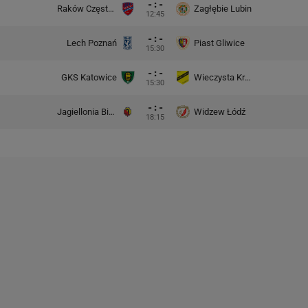
- : -
Raków Częstochowa
Zagłębie Lubin
12:45
- : -
Lech Poznań
Piast Gliwice
15:30
- : -
GKS Katowice
Wieczysta Kraków
15:30
- : -
Jagiellonia Białystok
Widzew Łódź
18:15