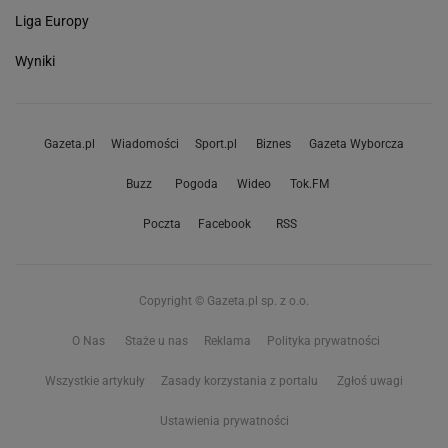
Liga Europy
Wyniki
Gazeta.pl
Wiadomości
Sport.pl
Biznes
Gazeta Wyborcza
Buzz
Pogoda
Wideo
Tok.FM
Poczta
Facebook
RSS
Copyright © Gazeta.pl sp. z o.o.
O Nas
Staże u nas
Reklama
Polityka prywatności
Wszystkie artykuły
Zasady korzystania z portalu
Zgłoś uwagi
Ustawienia prywatności