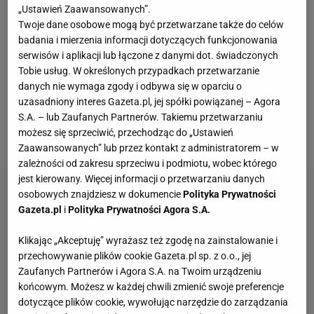
„Ustawień Zaawansowanych”.
umiejętnościach - mówił Portugalczyk
. W sprawę
Twoje dane osobowe mogą być przetwarzane także do celów
zaangażował się prezes PZPN, Cezary Kulesza,
badania i mierzenia informacji dotyczących funkcjonowania
który zapowiadał, że spotka się z 51-latkiem, aby
serwisów i aplikacji lub łączone z danymi dot. świadczonych
Tobie usług. W określonych przypadkach przetwarzanie
przekonać go do częstszych wizyt na polskich
danych nie wymaga zgody i odbywa się w oparciu o
stadionach
. Finalnie na mecze z San Marino i
uzasadniony interes Gazeta.pl, jej spółki powiązanej – Agora
Albanią trafił tylko jeden piłkarz z ekstraklasy:
S.A. – lub Zaufanych Partnerów. Takiemu przetwarzaniu
możesz się sprzeciwić, przechodząc do „Ustawień
Kacper Kozłowski z Pogoni Szczecin.
Zaawansowanych” lub przez kontakt z administratorem – w
zależności od zakresu sprzeciwu i podmiotu, wobec którego
jest kierowany. Więcej informacji o przetwarzaniu danych
osobowych znajdziesz w dokumencie
Polityka Prywatności
Gazeta.pl
i
Polityka Prywatności Agora S.A.
Klikając „Akceptuję” wyrażasz też zgodę na zainstalowanie i
przechowywanie plików cookie Gazeta.pl sp. z o.o., jej
Zaufanych Partnerów i Agora S.A. na Twoim urządzeniu
końcowym. Możesz w każdej chwili zmienić swoje preferencje
dotyczące plików cookie, wywołując narzędzie do zarządzania