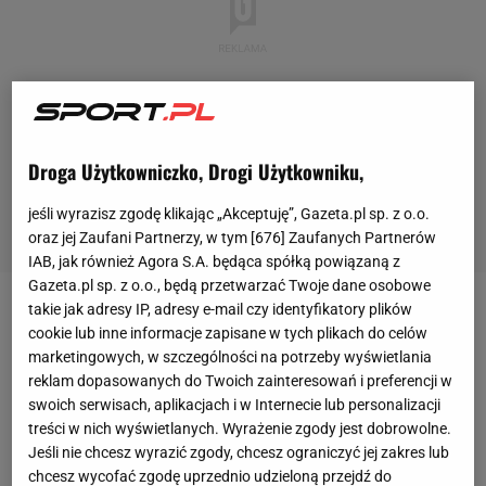
Droga Użytkowniczko, Drogi Użytkowniku,
jeśli wyrazisz zgodę klikając „Akceptuję”, Gazeta.pl sp. z o.o.
oraz jej Zaufani Partnerzy, w tym [
676
] Zaufanych Partnerów
IAB, jak również Agora S.A. będąca spółką powiązaną z
Gazeta.pl sp. z o.o., będą przetwarzać Twoje dane osobowe
takie jak adresy IP, adresy e-mail czy identyfikatory plików
Już przed październikowym zgrupowaniem
cookie lub inne informacje zapisane w tych plikach do celów
reprezentacji Polski podkreślano, że Paulo Sousa nie
marketingowych, w szczególności na potrzeby wyświetlania
jeździ na
mecze
ekstraklasy.
- Nawet jeśli chciałbym
reklam dopasowanych do Twoich zainteresowań i preferencji w
swoich serwisach, aplikacjach i w Internecie lub personalizacji
dołączać do kadry piłkarzy z ekstraklasy, to nie
treści w nich wyświetlanych. Wyrażenie zgody jest dobrowolne.
mogę pokazać innym zawodnikom z kadry, że stracą
Jeśli nie chcesz wyrazić zgody, chcesz ograniczyć jej zakres lub
pozycję dla zawodnika o mniejszych
chcesz wycofać zgodę uprzednio udzieloną przejdź do