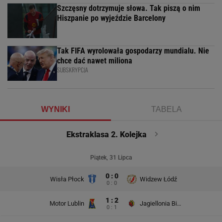
Szczęsny dotrzymuje słowa. Tak piszą o nim
Hiszpanie po wyjeździe Barcelony
Tak FIFA wyrolowała gospodarzy mundialu. Nie
chce dać nawet miliona
SUBSKRYPCJA
WYNIKI
TABELA
Ekstraklasa 2. Kolejka
Piątek, 31 Lipca
0 : 0
Wisła Płock
Widzew Łódź
0 : 0
1 : 2
Motor Lublin
Jagiellonia Białystok
0 : 1