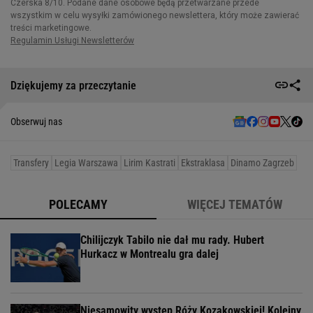
Dziękujemy za przeczytanie
Obserwuj nas
Transfery
Legia Warszawa
Lirim Kastrati
Ekstraklasa
Dinamo Zagrzeb
POLECAMY
WIĘCEJ TEMATÓW
Chilijczyk Tabilo nie dał mu rady. Hubert
Hurkacz w Montrealu gra dalej
Niesamowity występ Róży Kozakowskiej! Kolejny