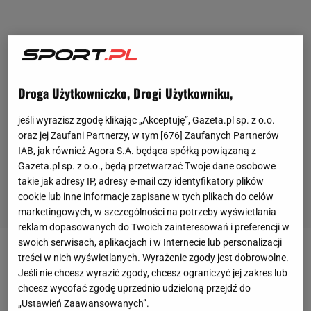
Droga Użytkowniczko, Drogi Użytkowniku,
jeśli wyrazisz zgodę klikając „Akceptuję”, Gazeta.pl sp. z o.o.
oraz jej Zaufani Partnerzy, w tym [
676
] Zaufanych Partnerów
IAB, jak również Agora S.A. będąca spółką powiązaną z
Gazeta.pl sp. z o.o., będą przetwarzać Twoje dane osobowe
takie jak adresy IP, adresy e-mail czy identyfikatory plików
cookie lub inne informacje zapisane w tych plikach do celów
marketingowych, w szczególności na potrzeby wyświetlania
reklam dopasowanych do Twoich zainteresowań i preferencji w
swoich serwisach, aplikacjach i w Internecie lub personalizacji
Okres transferowy dla klubów z Polski kończy się w
treści w nich wyświetlanych. Wyrażenie zgody jest dobrowolne.
Jeśli nie chcesz wyrazić zgody, chcesz ograniczyć jej zakres lub
środę 1 września o godzinie 23:59. Ostatnie godziny
chcesz wycofać zgodę uprzednio udzieloną przejdź do
okna transferowego zamierza wykorzystać
Legia
„Ustawień Zaawansowanych”.