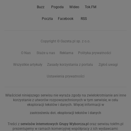
Buzz
Pogoda
Wideo
Tok.FM
Poczta
Facebook
RSS
Copyright © Gazeta.pl sp. z o.o.
O Nas
Staże u nas
Reklama
Polityka prywatności
Wszystkie artykuły
Zasady korzystania z portalu
Zgłoś uwagi
Ustawienia prywatności
Właściciel niniejszego serwisu nie wyraża zgody na zwielokrotnianie ani inne
korzystanie z utworów rozpowszechnionych w tym serwisie, w celu
eksploracji tekstów i danych. Więcej informacji w
zastrzeżeniu dot. eksploracji tekstów i danych
Treści z
serwisów internetowych Grupy Wyborcza.pl
oraz serwisu tokfm.pl
prezentujemy w ramach komercyjnej współpracy z ich wydawcami: