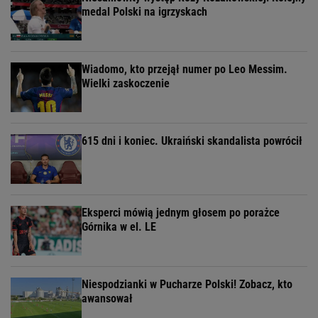
medal Polski na igrzyskach
Wiadomo, kto przejął numer po Leo Messim.
Wielki zaskoczenie
615 dni i koniec. Ukraiński skandalista powrócił
Eksperci mówią jednym głosem po porażce
Górnika w el. LE
Niespodzianki w Pucharze Polski! Zobacz, kto
awansował