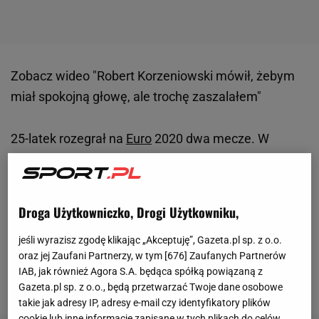
Zobacz wideo
"Robert Korzeniowski mówił, żebym
miał spokojną głowę, ale trochę zaszalałem"
25-latek rozegrał na
Euro
2020 dwa mecze. W
dwóch pierwszych grupowych spotkaniach
reprezentacji
Chorwacji
(przeciwko Anglii i
Czechom) Juranović siedział na ławce. W pojedynku
Droga Użytkowniczko, Drogi Użytkowniku,
ze Szkocją rozegrał pełne 90 minut, natomiast w
jeśli wyrazisz zgodę klikając „Akceptuję”, Gazeta.pl sp. z o.o.
meczu 1/8 finału z Hiszpanią (porażka w rzutach
oraz jej Zaufani Partnerzy, w tym [
676
] Zaufanych Partnerów
karnych) gracz Legii Warszawa przebywał na boisku
IAB, jak również Agora S.A. będąca spółką powiązaną z
przez 74 minuty.
Gazeta.pl sp. z o.o., będą przetwarzać Twoje dane osobowe
takie jak adresy IP, adresy e-mail czy identyfikatory plików
cookie lub inne informacje zapisane w tych plikach do celów