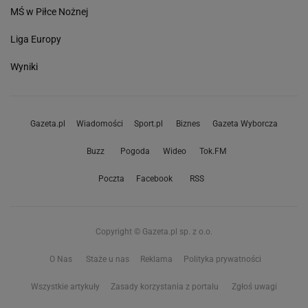
MŚ w Piłce Nożnej
Liga Europy
Wyniki
Gazeta.pl
Wiadomości
Sport.pl
Biznes
Gazeta Wyborcza
Buzz
Pogoda
Wideo
Tok.FM
Poczta
Facebook
RSS
Copyright © Gazeta.pl sp. z o.o.
O Nas
Staże u nas
Reklama
Polityka prywatności
Wszystkie artykuły
Zasady korzystania z portalu
Zgłoś uwagi