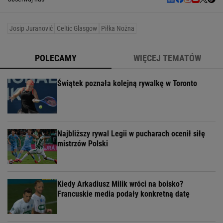
Josip Juranović
Celtic Glasgow
Piłka Nożna
POLECAMY
WIĘCEJ TEMATÓW
Świątek poznała kolejną rywalkę w Toronto
Najbliższy rywal Legii w pucharach ocenił siłę
mistrzów Polski
Kiedy Arkadiusz Milik wróci na boisko?
Francuskie media podały konkretną datę