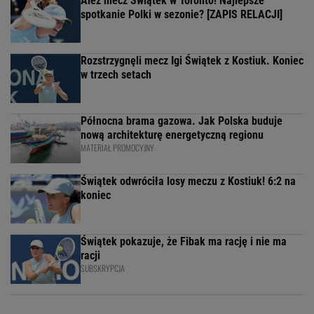
Ależ mecz Świątek w Toronto! Najlepsze
spotkanie Polki w sezonie? [ZAPIS RELACJI]
Rozstrzygnęli mecz Igi Świątek z Kostiuk. Koniec
w trzech setach
Północna brama gazowa. Jak Polska buduje
nową architekturę energetyczną regionu
MATERIAŁ PROMOCYJNY
Świątek odwróciła losy meczu z Kostiuk! 6:2 na
koniec
Świątek pokazuje, że Fibak ma rację i nie ma
racji
SUBSKRYPCJA