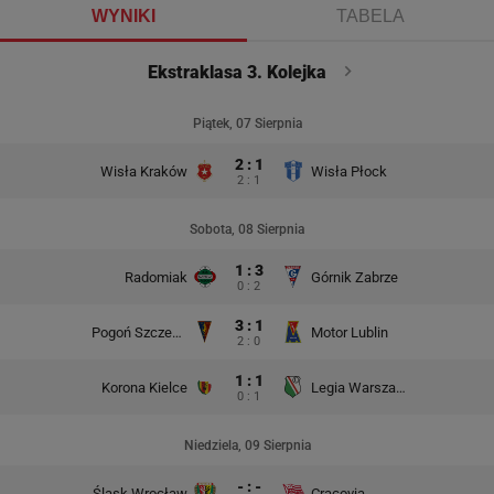
WYNIKI
TABELA
Ekstraklasa 3. Kolejka
Piątek, 07 Sierpnia
2 : 1
Wisła Kraków
Wisła Płock
2 : 1
Sobota, 08 Sierpnia
1 : 3
Radomiak
Górnik Zabrze
0 : 2
3 : 1
Pogoń Szczecin
Motor Lublin
2 : 0
1 : 1
Korona Kielce
Legia Warszawa
0 : 1
Niedziela, 09 Sierpnia
- : -
Śląsk Wrocław
Cracovia