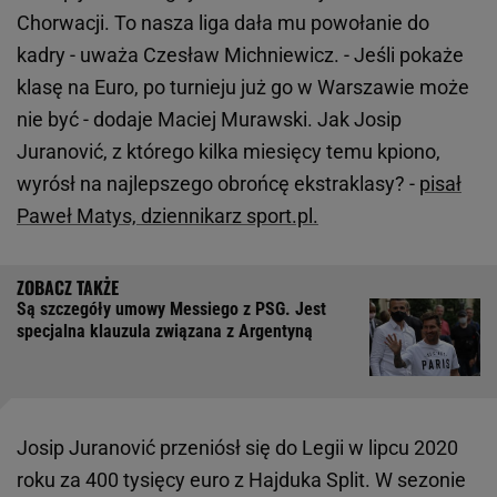
Chorwacji. To nasza liga dała mu powołanie do
kadry - uważa Czesław Michniewicz. - Jeśli pokaże
klasę na Euro, po turnieju już go w Warszawie może
nie być - dodaje Maciej Murawski. Jak Josip
Juranović, z którego kilka miesięcy temu kpiono,
wyrósł na najlepszego obrońcę ekstraklasy? -
pisał
Paweł Matys, dziennikarz sport.pl.
Są szczegóły umowy Messiego z PSG. Jest
specjalna klauzula związana z Argentyną
Josip Juranović przeniósł się do Legii w lipcu 2020
roku za 400 tysięcy euro z Hajduka Split. W sezonie