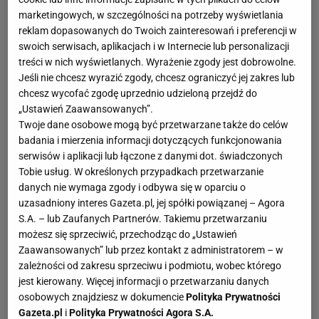
marketingowych, w szczególności na potrzeby wyświetlania
reklam dopasowanych do Twoich zainteresowań i preferencji w
swoich serwisach, aplikacjach i w Internecie lub personalizacji
treści w nich wyświetlanych. Wyrażenie zgody jest dobrowolne.
Jeśli nie chcesz wyrazić zgody, chcesz ograniczyć jej zakres lub
chcesz wycofać zgodę uprzednio udzieloną przejdź do
„Ustawień Zaawansowanych”.
Twoje dane osobowe mogą być przetwarzane także do celów
badania i mierzenia informacji dotyczących funkcjonowania
serwisów i aplikacji lub łączone z danymi dot. świadczonych
Tobie usług. W określonych przypadkach przetwarzanie
danych nie wymaga zgody i odbywa się w oparciu o
uzasadniony interes Gazeta.pl, jej spółki powiązanej – Agora
S.A. – lub Zaufanych Partnerów. Takiemu przetwarzaniu
możesz się sprzeciwić, przechodząc do „Ustawień
Zaawansowanych” lub przez kontakt z administratorem – w
zależności od zakresu sprzeciwu i podmiotu, wobec którego
jest kierowany. Więcej informacji o przetwarzaniu danych
osobowych znajdziesz w dokumencie
Polityka Prywatności
Gazeta.pl
i
Polityka Prywatności Agora S.A.