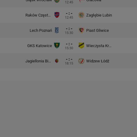
12:45
- : -
Raków Częstochowa
Zagłębie Lubin
12:45
- : -
Lech Poznań
Piast Gliwice
15:30
- : -
GKS Katowice
Wieczysta Kraków
15:30
- : -
Jagiellonia Białystok
Widzew Łódź
18:15