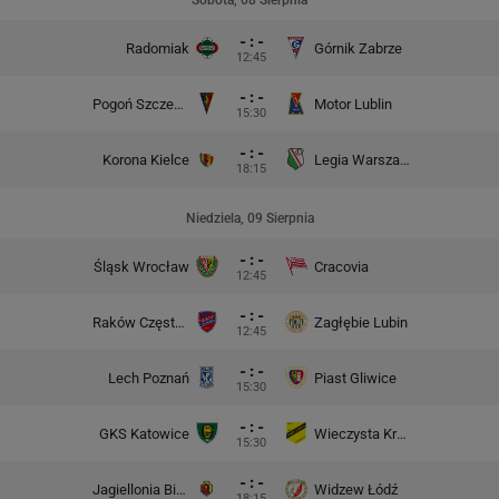
Sobota, 08 Sierpnia
- : -
Radomiak
Górnik Zabrze
12:45
- : -
Pogoń Szczecin
Motor Lublin
15:30
- : -
Korona Kielce
Legia Warszawa
18:15
Niedziela, 09 Sierpnia
- : -
Śląsk Wrocław
Cracovia
12:45
- : -
Raków Częstochowa
Zagłębie Lubin
12:45
- : -
Lech Poznań
Piast Gliwice
15:30
- : -
GKS Katowice
Wieczysta Kraków
15:30
- : -
Jagiellonia Białystok
Widzew Łódź
18:15