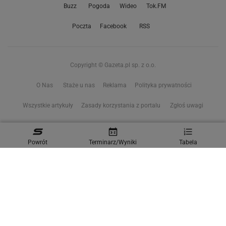
Buzz
Pogoda
Wideo
Tok.FM
Poczta
Facebook
RSS
Copyright © Gazeta.pl sp. z o.o.
O Nas
Staże u nas
Reklama
Polityka prywatności
Wszystkie artykuły
Zasady korzystania z portalu
Zgłoś uwagi
Ustawienia prywatności
Powrót
Terminarz/Wyniki
Tabela
Właściciel niniejszego serwisu nie wyraża zgody na zwielokrotnianie ani inne
korzystanie z utworów rozpowszechnionych w tym serwisie, w celu
eksploracji tekstów i danych. Więcej informacji w
zastrzeżeniu dot. eksploracji tekstów i danych
Treści z
serwisów internetowych Grupy Wyborcza.pl
oraz serwisu tokfm.pl
prezentujemy w ramach komercyjnej współpracy z ich wydawcami:
Wyborcza sp. z o.o. oraz Grupą Radiową Agory sp. z o.o.