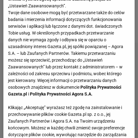
się także Legia Warszawa i Lech Poznań, jak
„Ustawień Zaawansowanych”.
informuje
Piotr Koźmiński z WP SportoweFakty
,
Twoje dane osobowe mogą być przetwarzane także do celów
piłkarz
Korony
Kielce zdecydował się na przejście do
badania i mierzenia informacji dotyczących funkcjonowania
serwisów i aplikacji lub łączone z danymi dot. świadczonych
drużyny wicelidera PKO Ekstraklasy.
Tobie usług. W określonych przypadkach przetwarzanie
danych nie wymaga zgody i odbywa się w oparciu o
uzasadniony interes Gazeta.pl, jej spółki powiązanej – Agora
S.A. – lub Zaufanych Partnerów. Takiemu przetwarzaniu
możesz się sprzeciwić, przechodząc do „Ustawień
Zaawansowanych” lub przez kontakt z administratorem – w
zależności od zakresu sprzeciwu i podmiotu, wobec którego
jest kierowany. Więcej informacji o przetwarzaniu danych
osobowych znajdziesz w dokumencie
Polityka Prywatności
Gazeta.pl
i
Polityka Prywatności Agora S.A.
Klikając „Akceptuję” wyrażasz też zgodę na zainstalowanie i
przechowywanie plików cookie Gazeta.pl sp. z o.o., jej
Zaufanych Partnerów i Agora S.A. na Twoim urządzeniu
końcowym. Możesz w każdej chwili zmienić swoje preferencje
dotyczące plików cookie, wywołując narzędzie do zarządzania