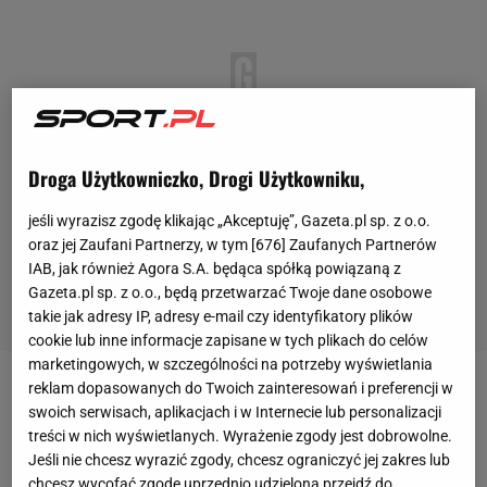
Droga Użytkowniczko, Drogi Użytkowniku,
jeśli wyrazisz zgodę klikając „Akceptuję”, Gazeta.pl sp. z o.o.
oraz jej Zaufani Partnerzy, w tym [
676
] Zaufanych Partnerów
IAB, jak również Agora S.A. będąca spółką powiązaną z
Gazeta.pl sp. z o.o., będą przetwarzać Twoje dane osobowe
takie jak adresy IP, adresy e-mail czy identyfikatory plików
cookie lub inne informacje zapisane w tych plikach do celów
marketingowych, w szczególności na potrzeby wyświetlania
reklam dopasowanych do Twoich zainteresowań i preferencji w
Mimo że Kaczmarski, młodzieżowym
swoich serwisach, aplikacjach i w Internecie lub personalizacji
reprezentantem Polski i jednym z najlepszych
treści w nich wyświetlanych. Wyrażenie zgody jest dobrowolne.
Jeśli nie chcesz wyrazić zgody, chcesz ograniczyć jej zakres lub
zawodników z rocznika 2004 w Polsce, interesowały
chcesz wycofać zgodę uprzednio udzieloną przejdź do