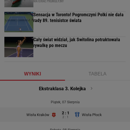
MATERIAŁ PROMOCYJNY
Sensacja w Toronto! Pogromczyni Polki nie dała
rady 89. tenisistce świata
Cały świat widział, jak Switolina potraktowała
rywalkę po meczu
WYNIKI
TABELA
Ekstraklasa 3. Kolejka
Piątek, 07 Sierpnia
2 : 1
Wisła Kraków
Wisła Płock
2 : 1