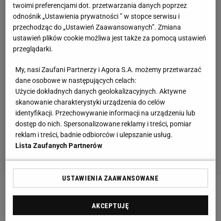
twoimi preferencjami dot. przetwarzania danych poprzez
odnośnik „Ustawienia prywatności ” w stopce serwisu i
przechodząc do „Ustawień Zaawansowanych”. Zmiana
ustawień plików cookie możliwa jest także za pomocą ustawień
przeglądarki.
My, nasi Zaufani Partnerzy i Agora S.A. możemy przetwarzać
dane osobowe w następujących celach:
Użycie dokładnych danych geolokalizacyjnych. Aktywne
skanowanie charakterystyki urządzenia do celów
identyfikacji. Przechowywanie informacji na urządzeniu lub
dostęp do nich. Spersonalizowane reklamy i treści, pomiar
reklam i treści, badnie odbiorców i ulepszanie usług.
Lista Zaufanych Partnerów
USTAWIENIA ZAAWANSOWANE
Zobacz wideo
Odszedł z Legii i robi furorę. "Ma
AKCEPTUJĘ
decydujący wpływ na grę Śląska". Najlepsi