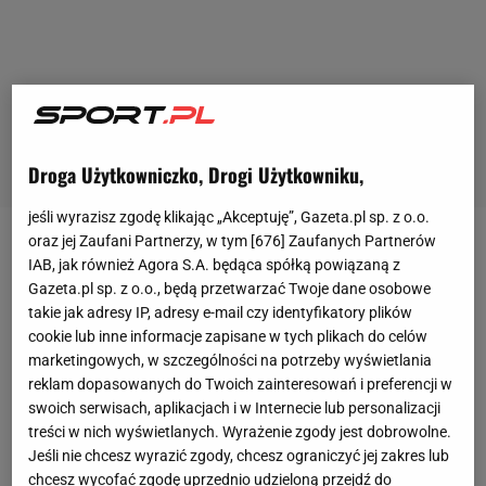
Droga Użytkowniczko, Drogi Użytkowniku,
jeśli wyrazisz zgodę klikając „Akceptuję”, Gazeta.pl sp. z o.o.
oraz jej Zaufani Partnerzy, w tym [
676
] Zaufanych Partnerów
Wg dziennika
17. klub Premier League w obecnym
IAB, jak również Agora S.A. będąca spółką powiązaną z
sezonie skorzysta z prawa do szybszego ściągnięcia
Gazeta.pl sp. z o.o., będą przetwarzać Twoje dane osobowe
takie jak adresy IP, adresy e-mail czy identyfikatory plików
19-latka do siebie. Co więcej, wbrew wcześniejszym
cookie lub inne informacje zapisane w tych plikach do celów
doniesieniom,
Karbownik
nie zostanie wypożyczony
marketingowych, w szczególności na potrzeby wyświetlania
do żadnego innego zespołu, tylko już wiosną będzie
reklam dopasowanych do Twoich zainteresowań i preferencji w
swoich serwisach, aplikacjach i w Internecie lub personalizacji
walczył o miejsce w składzie Brighton. Jak dodaje
treści w nich wyświetlanych. Wyrażenie zgody jest dobrowolne.
Tomasz Włodarczyk z portalu Meczyki.pl, jest to
Jeśli nie chcesz wyrazić zgody, chcesz ograniczyć jej zakres lub
również spowodowane spodziewanym odejściem
chcesz wycofać zgodę uprzednio udzieloną przejdź do