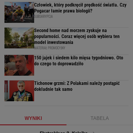
Człowiek, który podkręcił prędkość światła. Czy
Pogacar łamie prawa biologii?
SUBSKRYPCJA
Second home nad morzem zyskuje na
popularności. Coraz więcej osób wybiera ten
model inwestowania
MATERIAŁ PROMOCYJNY
150 jajek i siedem kilo mięsa tygodniowo. Oto
do czego to doprowadziło
Tichonow grzmi: Z Polakami należy postąpić
dokładnie tak samo
WYNIKI
TABELA