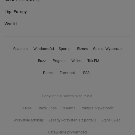
Liga Europy
Wyniki
Gazeta.pl
Wiadomości
Sport.pl
Biznes
Gazeta Wyborcza
Buzz
Pogoda
Wideo
Tok.FM
Poczta
Facebook
RSS
Copyright © Gazeta.pl sp. z o.o.
O Nas
Staże u nas
Reklama
Polityka prywatności
Wszystkie artykuły
Zasady korzystania z portalu
Zgłoś uwagi
Ustawienia prywatności