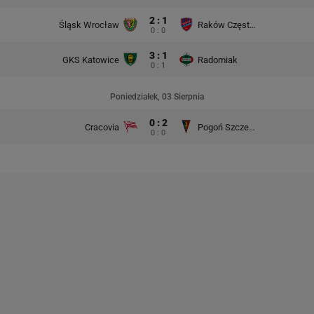
2 : 1
Śląsk Wrocław
Raków Częstochowa
0 : 0
3 : 1
GKS Katowice
Radomiak
0 : 1
Poniedziałek, 03 Sierpnia
0 : 2
Cracovia
Pogoń Szczecin
0 : 0