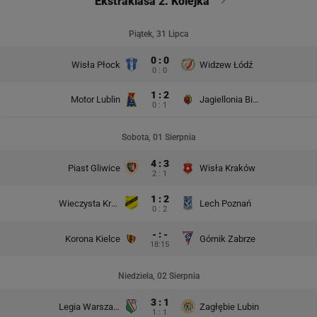
Ekstraklasa 2. Kolejka
Piątek, 31 Lipca
0 : 0
Wisła Płock
Widzew Łódź
0 : 0
1 : 2
Motor Lublin
Jagiellonia Białystok
0 : 1
Sobota, 01 Sierpnia
4 : 3
Piast Gliwice
Wisła Kraków
2 : 1
1 : 2
Wieczysta Kraków
Lech Poznań
0 : 2
- : -
Korona Kielce
Górnik Zabrze
18:15
Niedziela, 02 Sierpnia
3 : 1
Legia Warszawa
Zagłębie Lubin
1 : 1