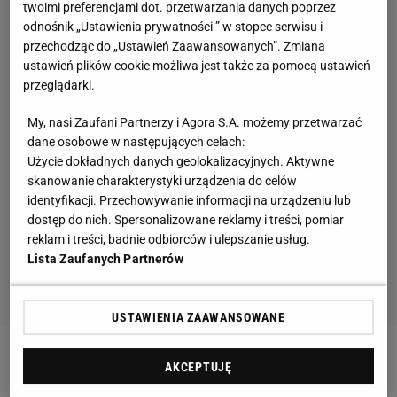
twoimi preferencjami dot. przetwarzania danych poprzez
odnośnik „Ustawienia prywatności ” w stopce serwisu i
przechodząc do „Ustawień Zaawansowanych”. Zmiana
ustawień plików cookie możliwa jest także za pomocą ustawień
przeglądarki.
My, nasi Zaufani Partnerzy i Agora S.A. możemy przetwarzać
dane osobowe w następujących celach:
Użycie dokładnych danych geolokalizacyjnych. Aktywne
skanowanie charakterystyki urządzenia do celów
identyfikacji. Przechowywanie informacji na urządzeniu lub
dostęp do nich. Spersonalizowane reklamy i treści, pomiar
reklam i treści, badnie odbiorców i ulepszanie usług.
Lista Zaufanych Partnerów
USTAWIENIA ZAAWANSOWANE
Zobacz wideo
Odszedł z Legii i robi furorę. "Ma
AKCEPTUJĘ
decydujący wpływ na grę Śląska". Najlepsi