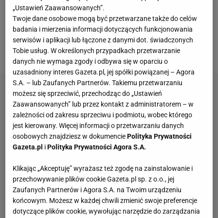
„Ustawień Zaawansowanych”.
Brazylijczyka Bernardo do austriackiego Red Bulla
Twoje dane osobowe mogą być przetwarzane także do celów
Salzburg, wobec czego trzykrotny reprezentant
badania i mierzenia informacji dotyczących funkcjonowania
Polski byłby zmiennikiem na lewym wahadle dla
serwisów i aplikacji lub łączone z danymi dot. świadczonych
Tobie usług. W określonych przypadkach przetwarzanie
Anglika Solomona Marcha.
danych nie wymaga zgody i odbywa się w oparciu o
uzasadniony interes Gazeta.pl, jej spółki powiązanej – Agora
S.A. – lub Zaufanych Partnerów. Takiemu przetwarzaniu
możesz się sprzeciwić, przechodząc do „Ustawień
Zaawansowanych” lub przez kontakt z administratorem – w
zależności od zakresu sprzeciwu i podmiotu, wobec którego
jest kierowany. Więcej informacji o przetwarzaniu danych
osobowych znajdziesz w dokumencie
Polityka Prywatności
Gazeta.pl
i
Polityka Prywatności Agora S.A.
Klikając „Akceptuję” wyrażasz też zgodę na zainstalowanie i
przechowywanie plików cookie Gazeta.pl sp. z o.o., jej
Zaufanych Partnerów i Agora S.A. na Twoim urządzeniu
końcowym. Możesz w każdej chwili zmienić swoje preferencje
dotyczące plików cookie, wywołując narzędzie do zarządzania