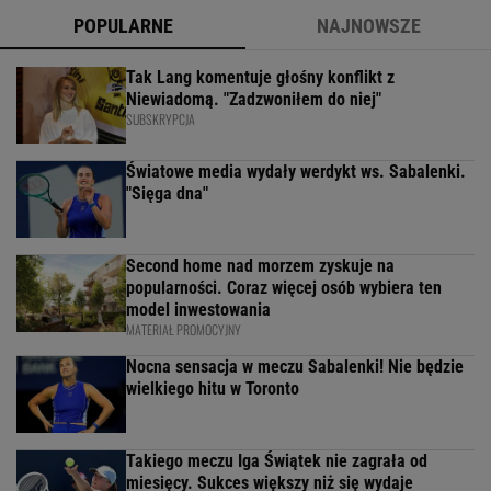
POPULARNE
NAJNOWSZE
Tak Lang komentuje głośny konflikt z
Niewiadomą. "Zadzwoniłem do niej"
SUBSKRYPCJA
Światowe media wydały werdykt ws. Sabalenki.
"Sięga dna"
Second home nad morzem zyskuje na
popularności. Coraz więcej osób wybiera ten
model inwestowania
MATERIAŁ PROMOCYJNY
Nocna sensacja w meczu Sabalenki! Nie będzie
wielkiego hitu w Toronto
Takiego meczu Iga Świątek nie zagrała od
miesięcy. Sukces większy niż się wydaje