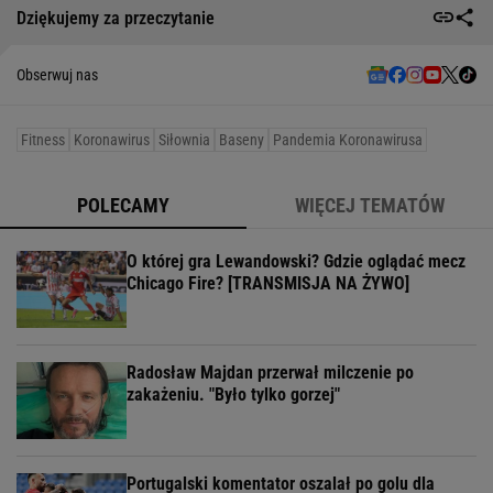
Dziękujemy za przeczytanie
Obserwuj nas
Fitness
Koronawirus
Siłownia
Baseny
Pandemia Koronawirusa
POLECAMY
WIĘCEJ TEMATÓW
O której gra Lewandowski? Gdzie oglądać mecz
Chicago Fire? [TRANSMISJA NA ŻYWO]
Radosław Majdan przerwał milczenie po
zakażeniu. "Było tylko gorzej"
Portugalski komentator oszalał po golu dla