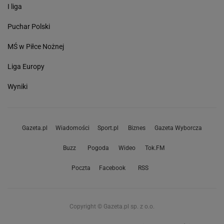
I liga
Puchar Polski
MŚ w Piłce Nożnej
Liga Europy
Wyniki
Gazeta.pl
Wiadomości
Sport.pl
Biznes
Gazeta Wyborcza
Buzz
Pogoda
Wideo
Tok.FM
Poczta
Facebook
RSS
Copyright © Gazeta.pl sp. z o.o.