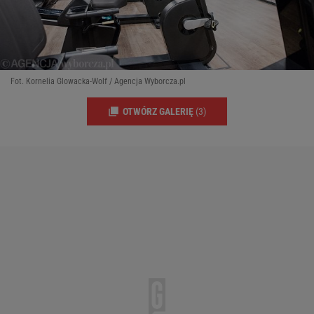
Fot. Kornelia Glowacka-Wolf / Agencja Wyborcza.pl
OTWÓRZ GALERIĘ
(3)