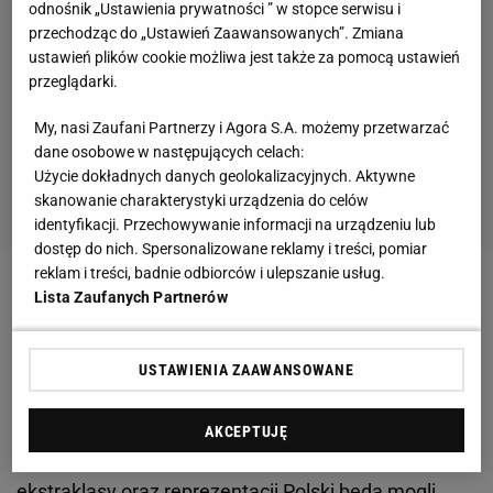
odnośnik „Ustawienia prywatności ” w stopce serwisu i
przechodząc do „Ustawień Zaawansowanych”. Zmiana
ustawień plików cookie możliwa jest także za pomocą ustawień
przeglądarki.
My, nasi Zaufani Partnerzy i Agora S.A. możemy przetwarzać
dane osobowe w następujących celach:
Użycie dokładnych danych geolokalizacyjnych. Aktywne
skanowanie charakterystyki urządzenia do celów
identyfikacji. Przechowywanie informacji na urządzeniu lub
dostęp do nich. Spersonalizowane reklamy i treści, pomiar
reklam i treści, badnie odbiorców i ulepszanie usług.
Zobacz wideo
Marek Papszun tłumaczy tajemnice
Lista Zaufanych Partnerów
sukcesu Rakowa. "Polska jest zacofana w szkoleniu"
[SEKCJA PIŁKARSKA #68]
USTAWIENIA ZAAWANSOWANE
Wszystkie imprezy związane ze sportem będą
AKCEPTUJĘ
organizowane przy pustych trybunach.
Kibice
ekstraklasy
oraz reprezentacji Polski będą mogli