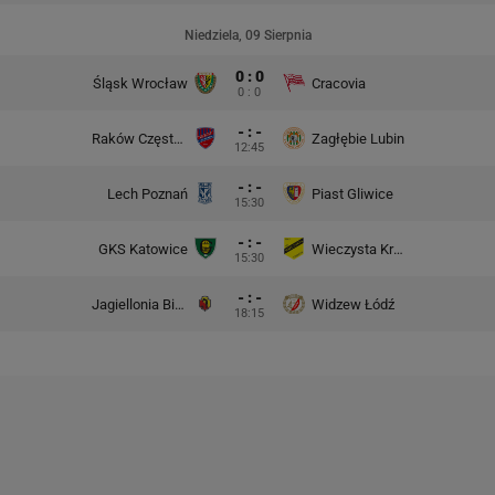
Niedziela, 09 Sierpnia
0 : 0
Śląsk Wrocław
Cracovia
0 : 0
- : -
Raków Częstochowa
Zagłębie Lubin
12:45
- : -
Lech Poznań
Piast Gliwice
15:30
- : -
GKS Katowice
Wieczysta Kraków
15:30
- : -
Jagiellonia Białystok
Widzew Łódź
18:15