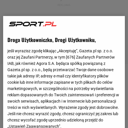
Droga Użytkowniczko, Drogi Użytkowniku,
jeśli wyrazisz zgodę klikając „Akceptuję”, Gazeta.pl sp. z o.o.
oraz jej Zaufani Partnerzy, w tym [
676
] Zaufanych Partnerów
IAB, jak również Agora S.A. będąca spółką powiązaną z
Gazeta.pl sp. z o.o., będą przetwarzać Twoje dane osobowe
takie jak adresy IP, adresy e-mail czy identyfikatory plików
W
piątek
stwierdzono na terenie naszego kraju aż
cookie lub inne informacje zapisane w tych plikach do celów
13632 przypadki zakażenia
koronawirusem
, a
marketingowych, w szczególności na potrzeby wyświetlania
kolejne 153 osoby zmarły. Polski rząd postanowił, że
reklam dopasowanych do Twoich zainteresowań i preferencji w
od soboty 24 października cała
Polska
będzie w
swoich serwisach, aplikacjach i w Internecie lub personalizacji
treści w nich wyświetlanych. Wyrażenie zgody jest dobrowolne.
strefie czerwonej. Co to oznacza dla branży
Jeśli nie chcesz wyrazić zgody, chcesz ograniczyć jej zakres lub
sportowej?
chcesz wycofać zgodę uprzednio udzieloną przejdź do
„Ustawień Zaawansowanych”.