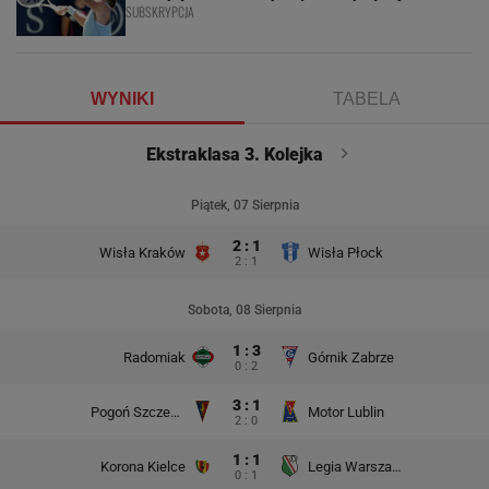
SUBSKRYPCJA
WYNIKI
TABELA
Ekstraklasa 3. Kolejka
Piątek, 07 Sierpnia
2 : 1
Wisła Kraków
Wisła Płock
2 : 1
Sobota, 08 Sierpnia
1 : 3
Radomiak
Górnik Zabrze
0 : 2
3 : 1
Pogoń Szczecin
Motor Lublin
2 : 0
1 : 1
Korona Kielce
Legia Warszawa
0 : 1