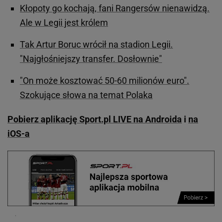
Kłopoty go kochają, fani Rangersów nienawidzą.
Ale w Legii jest królem
Tak Artur Boruc wrócił na stadion Legii.
"Najgłośniejszy transfer. Dosłownie"
"On może kosztować 50-60 milionów euro".
Szokujące słowa na temat Polaka
Pobierz aplikację Sport.pl LIVE na Androida
i
na
iOS-a
.