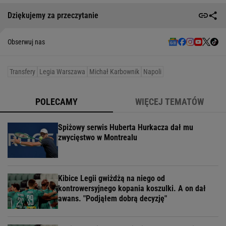
Dziękujemy za przeczytanie
Obserwuj nas
Transfery
Legia Warszawa
Michał Karbownik
Napoli
POLECAMY
WIĘCEJ TEMATÓW
Spiżowy serwis Huberta Hurkacza dał mu
zwycięstwo w Montrealu
Kibice Legii gwiżdżą na niego od
kontrowersyjnego kopania koszulki. A on dał
awans. "Podjąłem dobrą decyzję"