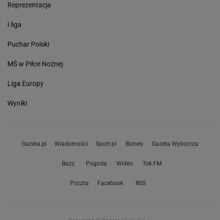
Reprezentacja
I liga
Puchar Polski
MŚ w Piłce Nożnej
Liga Europy
Wyniki
Gazeta.pl
Wiadomości
Sport.pl
Biznes
Gazeta Wyborcza
Buzz
Pogoda
Wideo
Tok.FM
Poczta
Facebook
RSS