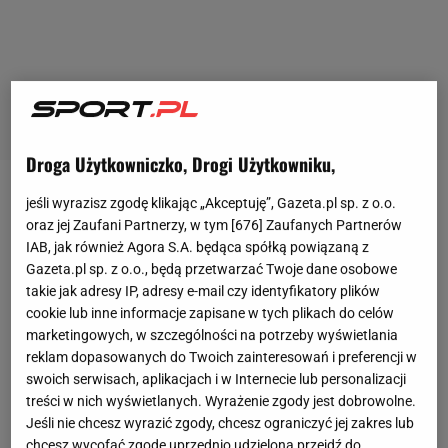
Droga Użytkowniczko, Drogi Użytkowniku,
O Napoli w kontekście
Michała Karbownika
mówi się
jeśli wyrazisz zgodę klikając „Akceptuję”, Gazeta.pl sp. z o.o.
oraz jej Zaufani Partnerzy, w tym [
676
] Zaufanych Partnerów
przynajmniej od kilku miesięcy. Także we Włoszech.
IAB, jak również Agora S.A. będąca spółką powiązaną z
- Jest obserwowany od stycznia, a zainteresowanie
Gazeta.pl sp. z o.o., będą przetwarzać Twoje dane osobowe
nie zmalało nawet mimo lockdownu. To prawdziwa
takie jak adresy IP, adresy e-mail czy identyfikatory plików
cookie lub inne informacje zapisane w tych plikach do celów
inwestycja, kosztowałby nieco poniżej 10 mln euro.
marketingowych, w szczególności na potrzeby wyświetlania
Znakomicie spisuje się na lewej stronie i często
reklam dopasowanych do Twoich zainteresowań i preferencji w
asystuje ofensywnym zawodnikom. W tym sezonie
swoich serwisach, aplikacjach i w Internecie lub personalizacji
treści w nich wyświetlanych. Wyrażenie zgody jest dobrowolne.
zaliczył siedem asyst w 32 meczach. Umowa może
Jeśli nie chcesz wyrazić zgody, chcesz ograniczyć jej zakres lub
zostać dopięta na początku okna transferowego,
chcesz wycofać zgodę uprzednio udzieloną przejdź do