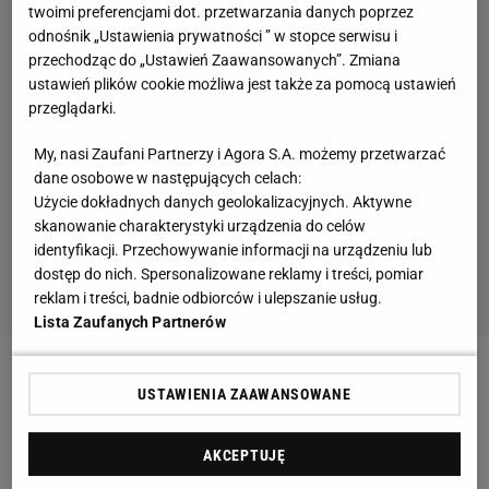
twoimi preferencjami dot. przetwarzania danych poprzez
odnośnik „Ustawienia prywatności ” w stopce serwisu i
przechodząc do „Ustawień Zaawansowanych”. Zmiana
ustawień plików cookie możliwa jest także za pomocą ustawień
przeglądarki.
My, nasi Zaufani Partnerzy i Agora S.A. możemy przetwarzać
dane osobowe w następujących celach:
Użycie dokładnych danych geolokalizacyjnych. Aktywne
skanowanie charakterystyki urządzenia do celów
identyfikacji. Przechowywanie informacji na urządzeniu lub
dostęp do nich. Spersonalizowane reklamy i treści, pomiar
reklam i treści, badnie odbiorców i ulepszanie usług.
Lista Zaufanych Partnerów
Zobacz wideo
Bartosz Kapustka w Legii. "Vuković
USTAWIENIA ZAAWANSOWANE
potrafi odbudować piłkarzy"
AKCEPTUJĘ
Legia pobije kolejny rekord na sprzedaży