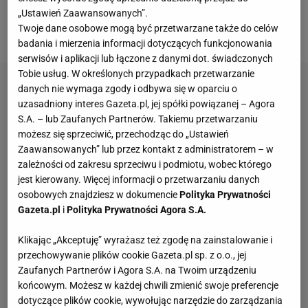
czyli w sierpniu -
pisała "Gazzetta dello Sport" pod
„Ustawień Zaawansowanych”.
Twoje dane osobowe mogą być przetwarzane także do celów
koniec czerwca
.
badania i mierzenia informacji dotyczących funkcjonowania
serwisów i aplikacji lub łączone z danymi dot. świadczonych
Tobie usług. W określonych przypadkach przetwarzanie
danych nie wymaga zgody i odbywa się w oparciu o
uzasadniony interes Gazeta.pl, jej spółki powiązanej – Agora
S.A. – lub Zaufanych Partnerów. Takiemu przetwarzaniu
możesz się sprzeciwić, przechodząc do „Ustawień
Zaawansowanych” lub przez kontakt z administratorem – w
zależności od zakresu sprzeciwu i podmiotu, wobec którego
jest kierowany. Więcej informacji o przetwarzaniu danych
osobowych znajdziesz w dokumencie
Polityka Prywatności
Gazeta.pl
i
Polityka Prywatności Agora S.A.
Klikając „Akceptuję” wyrażasz też zgodę na zainstalowanie i
przechowywanie plików cookie Gazeta.pl sp. z o.o., jej
Zaufanych Partnerów i Agora S.A. na Twoim urządzeniu
końcowym. Możesz w każdej chwili zmienić swoje preferencje
dotyczące plików cookie, wywołując narzędzie do zarządzania