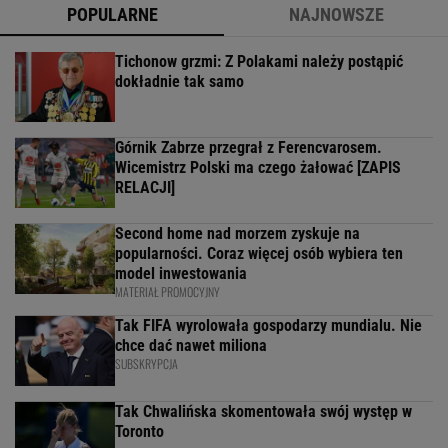
POPULARNE
NAJNOWSZE
Tichonow grzmi: Z Polakami należy postąpić
dokładnie tak samo
Górnik Zabrze przegrał z Ferencvarosem.
Wicemistrz Polski ma czego żałować [ZAPIS
RELACJI]
Second home nad morzem zyskuje na
popularności. Coraz więcej osób wybiera ten
model inwestowania
MATERIAŁ PROMOCYJNY
Tak FIFA wyrolowała gospodarzy mundialu. Nie
chce dać nawet miliona
SUBSKRYPCJA
Tak Chwalińska skomentowała swój występ w
Toronto