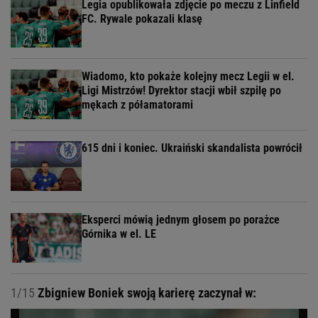
Legia opublikowała zdjęcie po meczu z Linfield
FC. Rywale pokazali klasę
Wiadomo, kto pokaże kolejny mecz Legii w el.
Ligi Mistrzów! Dyrektor stacji wbił szpilę po
mękach z półamatorami
615 dni i koniec. Ukraiński skandalista powrócił
Eksperci mówią jednym głosem po porażce
Górnika w el. LE
1/15
Zbigniew Boniek swoją karierę zaczynał w: