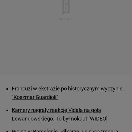
Francuzi w ekstrazie po historycznym wyczynie.
"Koszmar Guardioli"
Kamery nagrały reakcję Vidala na gola
Lewandowskiego. To był nokaut [WIDEO]
Wojna w Barcelonie. Piłkarze nie chcą trenera,