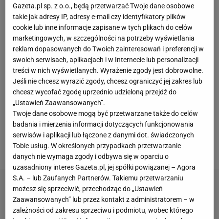
- Ale wiadomo, że na Łazienkowskiej z pewnością
Gazeta.pl sp. z o.o., będą przetwarzać Twoje dane osobowe
takie jak adresy IP, adresy e-mail czy identyfikatory plików
przyjęliby go z otwartymi ramionami. Może być
cookie lub inne informacje zapisane w tych plikach do celów
jednak pewien problem, bo Nikolić w Chicago Fire
marketingowych, w szczególności na potrzeby wyświetlania
zarabiał rocznie 1,2 mln dol. netto. Legii nie stać, by
reklam dopasowanych do Twoich zainteresowań i preferencji w
swoich serwisach, aplikacjach i w Internecie lub personalizacji
przejąć taką pensję. Co prawda najwyższy kontrakt
treści w nich wyświetlanych. Wyrażenie zgody jest dobrowolne.
w drużynie należy teraz do Artura Jędrzejczyka (820
Jeśli nie chcesz wyrazić zgody, chcesz ograniczyć jej zakres lub
tys. euro), ale 32-letni obrońca podpisywał umowę
chcesz wycofać zgodę uprzednio udzieloną przejdź do
„Ustawień Zaawansowanych”.
za czasów poprzedniego prezesa (Bogusława
Twoje dane osobowe mogą być przetwarzane także do celów
Leśnodorskiego). Przy Łazienkowskiej już nikt takich
badania i mierzenia informacji dotyczących funkcjonowania
pieniędzy nie płaci -
pisał wówczas Barłomiej Kubiak
serwisów i aplikacji lub łączone z danymi dot. świadczonych
Tobie usług. W określonych przypadkach przetwarzanie
w swoim tekście
.
danych nie wymaga zgody i odbywa się w oparciu o
uzasadniony interes Gazeta.pl, jej spółki powiązanej – Agora
S.A. – lub Zaufanych Partnerów. Takiemu przetwarzaniu
możesz się sprzeciwić, przechodząc do „Ustawień
Zaawansowanych” lub przez kontakt z administratorem – w
zależności od zakresu sprzeciwu i podmiotu, wobec którego