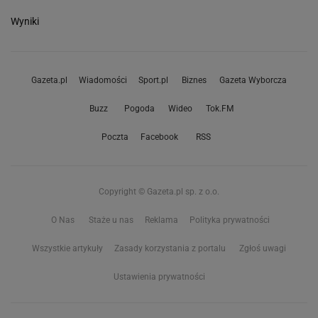
Wyniki
Gazeta.pl
Wiadomości
Sport.pl
Biznes
Gazeta Wyborcza
Buzz
Pogoda
Wideo
Tok.FM
Poczta
Facebook
RSS
Copyright © Gazeta.pl sp. z o.o.
O Nas
Staże u nas
Reklama
Polityka prywatności
Wszystkie artykuły
Zasady korzystania z portalu
Zgłoś uwagi
Ustawienia prywatności