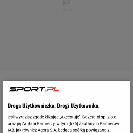
Pod koniec 2019 roku
Nemanja Nikolić
pożegnał się
z kibicami Chicago Fire i opuścił klub grający w
MLS
,
po tym jak wygasł jego kontrakt. Wówczas o
Droga Użytkowniczko, Drogi Użytkowniku,
ponownym zatrudnieniu węgierskiego napastnika
jeśli wyrazisz zgodę klikając „Akceptuję”, Gazeta.pl sp. z o.o.
myślała
Legia Warszawa
. Ostatecznie wrócił do
oraz jej Zaufani Partnerzy, w tym [
676
] Zaufanych Partnerów
Europy, do Węgier, gdzie związał się z Videotonem.
IAB, jak również Agora S.A. będąca spółką powiązaną z