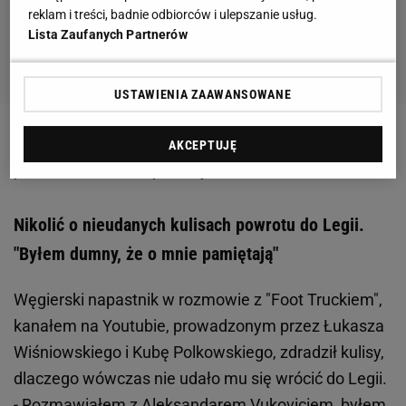
reklam i treści, badnie odbiorców i ulepszanie usług.
Lista Zaufanych Partnerów
USTAWIENIA ZAAWANSOWANE
Zobacz wideo
Bartosz Kapustka w Legii. "Vuković
AKCEPTUJĘ
potrafi odbudować piłkarzy"
Nikolić o nieudanych kulisach powrotu do Legii.
"Byłem dumny, że o mnie pamiętają"
Węgierski napastnik w rozmowie z "Foot Truckiem",
kanałem na Youtubie, prowadzonym przez Łukasza
Wiśniowskiego i Kubę Polkowskiego, zdradził kulisy,
dlaczego wówczas nie udało mu się wrócić do Legii.
- Rozmawiałem z Aleksandarem Vukoviciem, byłem