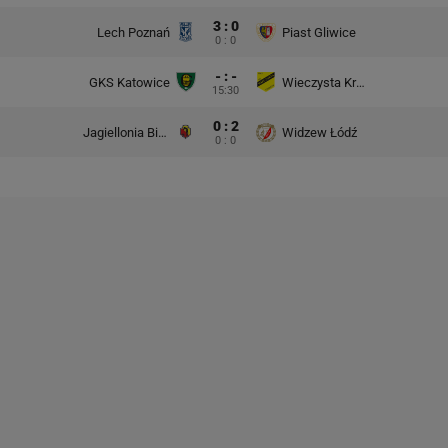
3 : 0
Lech Poznań
Piast Gliwice
0 : 0
- : -
GKS Katowice
Wieczysta Kraków
15:30
0 : 2
Jagiellonia Białystok
Widzew Łódź
0 : 0