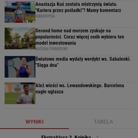
Anastazja Kuś została mistrzynią świata.
"Kariera przez pośladki"? Mamy komentarz
SUBSKRYPCJA
Second home nad morzem zyskuje na
popularności. Coraz więcej osób wybiera ten
model inwestowania
MATERIAŁ PROMOCYJNY
Światowe media wydały werdykt ws. Sabalenki.
"Sięga dna"
Ależ wieści ws. Lewandowskiego. Barcelona
nagle ogłasza
WYNIKI
TABELA
Ekstraklasa 3. Kolejka