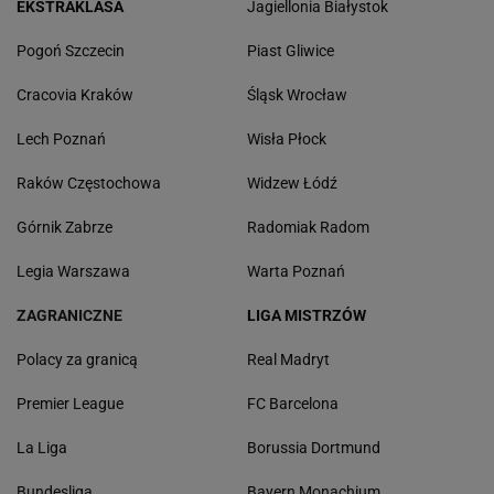
EKSTRAKLASA
Jagiellonia Białystok
Pogoń Szczecin
Piast Gliwice
Cracovia Kraków
Śląsk Wrocław
Lech Poznań
Wisła Płock
Raków Częstochowa
Widzew Łódź
Górnik Zabrze
Radomiak Radom
Legia Warszawa
Warta Poznań
ZAGRANICZNE
LIGA MISTRZÓW
Polacy za granicą
Real Madryt
Premier League
FC Barcelona
La Liga
Borussia Dortmund
Bundesliga
Bayern Monachium