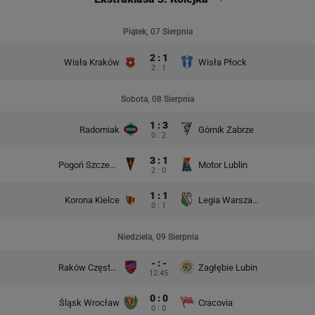
Piątek, 07 Sierpnia
2 : 1
Wisła Kraków
Wisła Płock
2 : 1
Sobota, 08 Sierpnia
1 : 3
Radomiak
Górnik Zabrze
0 : 2
3 : 1
Pogoń Szczecin
Motor Lublin
2 : 0
1 : 1
Korona Kielce
Legia Warszawa
0 : 1
Niedziela, 09 Sierpnia
- : -
Raków Częstochowa
Zagłębie Lubin
12:45
0 : 0
Śląsk Wrocław
Cracovia
0 : 0