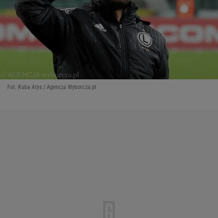
Fot. Kuba Atys / Agencja Wyborcza.pl