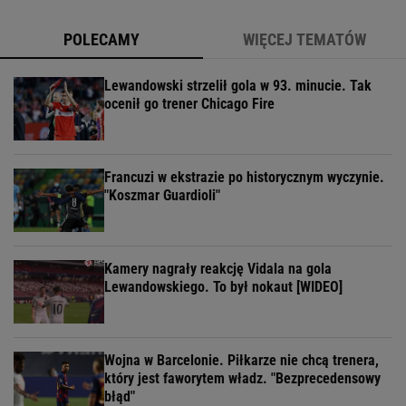
POLECAMY
WIĘCEJ TEMATÓW
Lewandowski strzelił gola w 93. minucie. Tak
ocenił go trener Chicago Fire
Francuzi w ekstrazie po historycznym wyczynie.
"Koszmar Guardioli"
Kamery nagrały reakcję Vidala na gola
Lewandowskiego. To był nokaut [WIDEO]
Wojna w Barcelonie. Piłkarze nie chcą trenera,
który jest faworytem władz. "Bezprecedensowy
błąd"