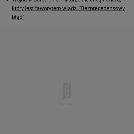
który jest faworytem władz. "Bezprecedensowy
błąd"