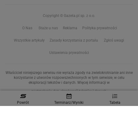
Copyright © Gazeta.pl sp. z o.o.
O Nas
Staże u nas
Reklama
Polityka prywatności
Wszystkie artykuły
Zasady korzystania z portalu
Zgłoś uwagi
Ustawienia prywatności
Właściciel niniejszego serwisu nie wyraża zgody na zwielokrotnianie ani inne
korzystanie z utworów rozpowszechnionych w tym serwisie, w celu
eksploracji tekstów i danych. Więcej informacji w
zastrzeżeniu dot. eksploracji tekstów i danych
Powrót
Terminarz/Wyniki
Tabela
Treści z
serwisów internetowych Grupy Wyborcza.pl
oraz serwisu tokfm.pl
prezentujemy w ramach komercyjnej współpracy z ich wydawcami:
Wyborcza sp. z o.o. oraz Grupą Radiową Agory sp. z o.o.
Wybrane treści z serwisu Sport.pl są dostępne po wykupieniu płatnej
subskrypcji