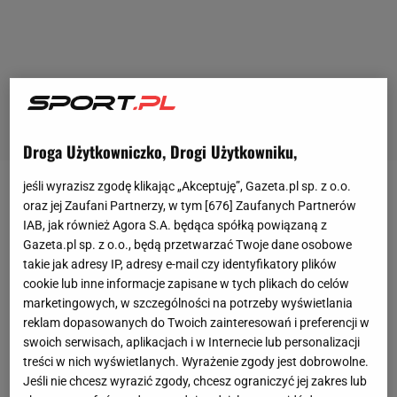
Droga Użytkowniczko, Drogi Użytkowniku,
jeśli wyrazisz zgodę klikając „Akceptuję”, Gazeta.pl sp. z o.o.
Werder Brema
, który szczęśliwie utrzymał się w
oraz jej Zaufani Partnerzy, w tym [
676
] Zaufanych Partnerów
Bundeslidze
po meczach z Heidenheim (0:0 u siebie,
IAB, jak również Agora S.A. będąca spółką powiązaną z
Gazeta.pl sp. z o.o., będą przetwarzać Twoje dane osobowe
2:2 na wyjeździe), chciałby pozyskać
Kamila
takie jak adresy IP, adresy e-mail czy identyfikatory plików
Jóźwiaka
. "To ekscytujący zawodnik. W zeszłym
cookie lub inne informacje zapisane w tych plikach do celów
sezonie rozegrał 35 z 37 możliwych meczów w
marketingowych, w szczególności na potrzeby wyświetlania
reklam dopasowanych do Twoich zainteresowań i preferencji w
polskiej ekstraklasie, strzelił osiem goli, zaliczył
swoich serwisach, aplikacjach i w Internecie lub personalizacji
cztery asysty. Zdobył z Lechem wicemistrzostwo
treści w nich wyświetlanych. Wyrażenie zgody jest dobrowolne.
Polski, ma już za sobą też debiut w reprezentacji -
Jeśli nie chcesz wyrazić zgody, chcesz ograniczyć jej zakres lub