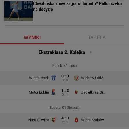
Chwalińska znów zagra w Toronto? Polka czeka
na decyzję
WYNIKI
TABELA
Ekstraklasa 2. Kolejka
Piątek, 31 Lipca
0 : 0
Wisła Płock
Widzew Łódź
0 : 0
1 : 2
Motor Lublin
Jagiellonia Białystok
0 : 1
Sobota, 01 Sierpnia
4 : 3
Piast Gliwice
Wisła Kraków
2 : 1