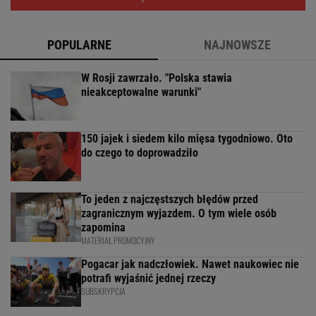
POPULARNE
NAJNOWSZE
W Rosji zawrzało. "Polska stawia
nieakceptowalne warunki"
150 jajek i siedem kilo mięsa tygodniowo. Oto
do czego to doprowadziło
To jeden z najczęstszych błędów przed
zagranicznym wyjazdem. O tym wiele osób
zapomina
MATERIAŁ PROMOCYJNY
Pogacar jak nadczłowiek. Nawet naukowiec nie
potrafi wyjaśnić jednej rzeczy
SUBSKRYPCJA