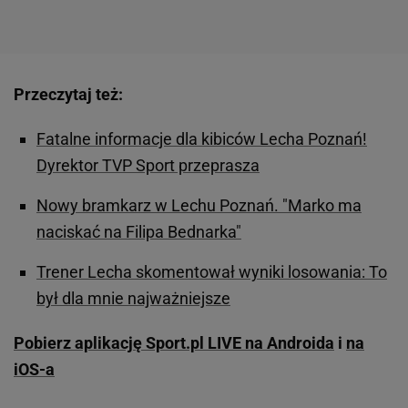
Przeczytaj też:
Fatalne informacje dla kibiców Lecha Poznań!
Dyrektor TVP Sport przeprasza
Nowy bramkarz w Lechu Poznań. "Marko ma
naciskać na Filipa Bednarka"
Trener Lecha skomentował wyniki losowania: To
był dla mnie najważniejsze
Pobierz aplikację Sport.pl LIVE na Androida
i
na
iOS-a