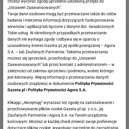
chcesz wycofać zgodę uprzednio udzieloną przejdź do
piszą dziennikarze serwisu DeichStube.de, który
„Ustawień Zaawansowanych”.
zajmuje się Werderem.
Twoje dane osobowe mogą być przetwarzane także do celów
badania i mierzenia informacji dotyczących funkcjonowania
serwisów i aplikacji lub łączone z danymi dot. świadczonych
Tobie usług. W określonych przypadkach przetwarzanie
danych nie wymaga zgody i odbywa się w oparciu o
uzasadniony interes Gazeta.pl, jej spółki powiązanej – Agora
S.A. – lub Zaufanych Partnerów. Takiemu przetwarzaniu
możesz się sprzeciwić, przechodząc do „Ustawień
Zaawansowanych” lub przez kontakt z administratorem – w
zależności od zakresu sprzeciwu i podmiotu, wobec którego
jest kierowany. Więcej informacji o przetwarzaniu danych
osobowych znajdziesz w dokumencie
Polityka Prywatności
Gazeta.pl
i
Polityka Prywatności Agora S.A.
Klikając „Akceptuję” wyrażasz też zgodę na zainstalowanie i
przechowywanie plików cookie Gazeta.pl sp. z o.o., jej
Zaufanych Partnerów i Agora S.A. na Twoim urządzeniu
końcowym. Możesz w każdej chwili zmienić swoje preferencje
dotyczące plików cookie, wywołując narzędzie do zarządzania