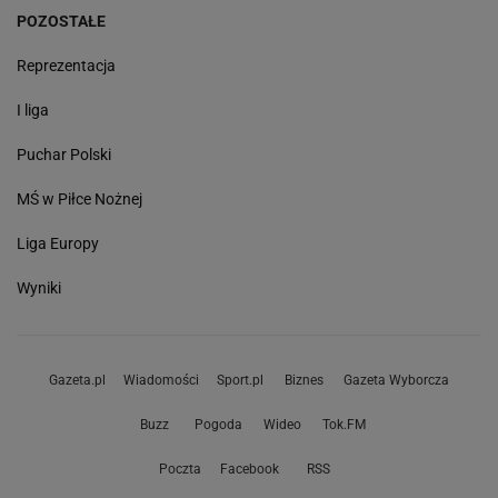
POZOSTAŁE
Reprezentacja
I liga
Puchar Polski
MŚ w Piłce Nożnej
Liga Europy
Wyniki
Gazeta.pl
Wiadomości
Sport.pl
Biznes
Gazeta Wyborcza
Buzz
Pogoda
Wideo
Tok.FM
Poczta
Facebook
RSS