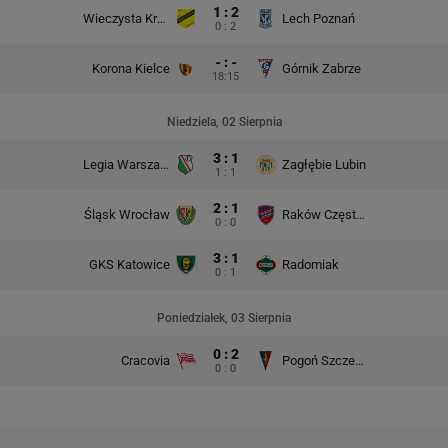
1 : 2
Wieczysta Kraków
Lech Poznań
0 : 2
- : -
Korona Kielce
Górnik Zabrze
18:15
Niedziela, 02 Sierpnia
3 : 1
Legia Warszawa
Zagłębie Lubin
1 : 1
2 : 1
Śląsk Wrocław
Raków Częstochowa
0 : 0
3 : 1
GKS Katowice
Radomiak
0 : 1
Poniedziałek, 03 Sierpnia
0 : 2
Cracovia
Pogoń Szczecin
0 : 0