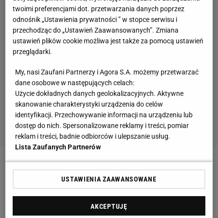
twoimi preferencjami dot. przetwarzania danych poprzez
odnośnik „Ustawienia prywatności ” w stopce serwisu i
przechodząc do „Ustawień Zaawansowanych”. Zmiana
ustawień plików cookie możliwa jest także za pomocą ustawień
przeglądarki.
My, nasi Zaufani Partnerzy i Agora S.A. możemy przetwarzać
dane osobowe w następujących celach:
Użycie dokładnych danych geolokalizacyjnych. Aktywne
skanowanie charakterystyki urządzenia do celów
identyfikacji. Przechowywanie informacji na urządzeniu lub
dostęp do nich. Spersonalizowane reklamy i treści, pomiar
reklam i treści, badnie odbiorców i ulepszanie usług.
Lista Zaufanych Partnerów
Zobacz wideo
Popis Roberta Lewandowskiego!
USTAWIENIA ZAAWANSOWANE
Maszyna do strzelania goli [ELEVEN SPORTS]
AKCEPTUJĘ
Werder musi się spieszyć