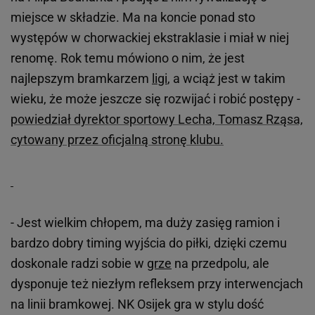
miejsce w składzie. Ma na koncie ponad sto
występów w chorwackiej ekstraklasie i miał w niej
renomę. Rok temu mówiono o nim, że jest
najlepszym bramkarzem
ligi
, a wciąż jest w takim
wieku, że może jeszcze się rozwijać i robić postępy -
powiedział dyrektor sportowy Lecha, Tomasz Rząsa,
cytowany przez oficjalną stronę klubu.
- Jest wielkim chłopem, ma duży zasięg ramion i
bardzo dobry timing wyjścia do piłki, dzięki czemu
doskonale radzi sobie w
grze
na przedpolu, ale
dysponuje też niezłym refleksem przy interwencjach
na linii bramkowej. NK Osijek gra w stylu dość