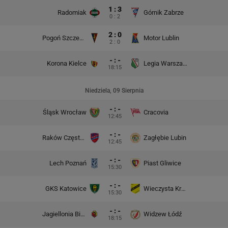
1 : 3
Radomiak
Górnik Zabrze
0 : 2
2 : 0
Pogoń Szczecin
Motor Lublin
2 : 0
- : -
Korona Kielce
Legia Warszawa
18:15
Niedziela, 09 Sierpnia
- : -
Śląsk Wrocław
Cracovia
12:45
- : -
Raków Częstochowa
Zagłębie Lubin
12:45
- : -
Lech Poznań
Piast Gliwice
15:30
- : -
GKS Katowice
Wieczysta Kraków
15:30
- : -
Jagiellonia Białystok
Widzew Łódź
18:15