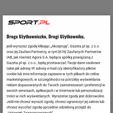
Droga Użytkowniczko, Drogi Użytkowniku,
Lech Poznań miał problem z bramkarzami po tym,
jeśli wyrazisz zgodę klikając „Akceptuję”, Gazeta.pl sp. z o.o.
jak w końcówce poprzedniego sezonu kontuzji
oraz jej Zaufani Partnerzy, w tym [
676
] Zaufanych Partnerów
doznał Mickey van der Hart. Holender będzie
IAB, jak również Agora S.A. będąca spółką powiązaną z
pauzował około pięciu miesięcy, przez co drużyna
Gazeta.pl sp. z o.o., będą przetwarzać Twoje dane osobowe
takie jak adresy IP, adresy e-mail czy identyfikatory plików
Dariusza Żurawia została z dwoma bramkarzami:
cookie lub inne informacje zapisane w tych plikach do celów
Filipem Bednarkiem oraz niedoświadczonym
marketingowych, w szczególności na potrzeby wyświetlania
Miłoszem Mleczko.
reklam dopasowanych do Twoich zainteresowań i preferencji w
swoich serwisach, aplikacjach i w Internecie lub personalizacji
treści w nich wyświetlanych. Wyrażenie zgody jest dobrowolne.
Jeśli nie chcesz wyrazić zgody, chcesz ograniczyć jej zakres lub
chcesz wycofać zgodę uprzednio udzieloną przejdź do
„Ustawień Zaawansowanych”.