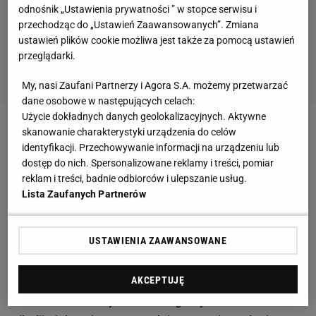
odnośnik „Ustawienia prywatności ” w stopce serwisu i
przechodząc do „Ustawień Zaawansowanych”. Zmiana
ustawień plików cookie możliwa jest także za pomocą ustawień
przeglądarki.
My, nasi Zaufani Partnerzy i Agora S.A. możemy przetwarzać
dane osobowe w następujących celach:
Użycie dokładnych danych geolokalizacyjnych. Aktywne
skanowanie charakterystyki urządzenia do celów
Zobacz wideo
Lech może sprowadzić kolejnego
identyfikacji. Przechowywanie informacji na urządzeniu lub
piłkarza. "Lech powinien mieć trzeciego napastnika"
dostęp do nich. Spersonalizowane reklamy i treści, pomiar
reklam i treści, badnie odbiorców i ulepszanie usług.
Lista Zaufanych Partnerów
Dlatego do Poznania na roczne wypożyczenie trafił
Marko Malenica. 26-letni bramkarz jest
wychowankiem Osijeku, w którego pierwszej
USTAWIENIA ZAAWANSOWANE
drużynie przebywa od siedmiu lat. W tym czasie
zawodnik zaliczył dwa wypożyczenia do innych
AKCEPTUJĘ
chorwackich drużyn - HNK Segesty Sisak i HNK