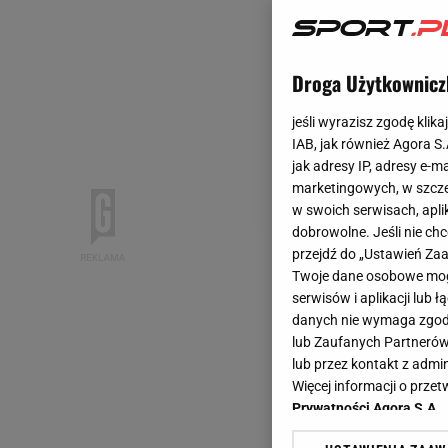
Droga Użytkownicz
jeśli wyrazisz zgodę klika
IAB, jak również Agora S
jak adresy IP, adresy e-m
marketingowych, w szcze
w swoich serwisach, aplik
dobrowolne. Jeśli nie ch
przejdź do „Ustawień Z
Twoje dane osobowe mogą
serwisów i aplikacji lub
danych nie wymaga zgody 
lub Zaufanych Partnerów
lub przez kontakt z admi
Więcej informacji o prz
Prywatności Agora S.A.