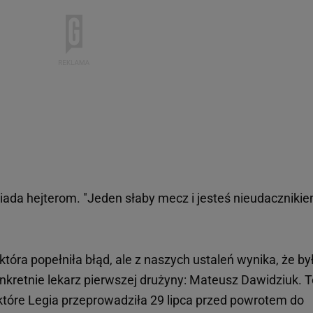
wiada hejterom. "Jeden słaby mecz i jesteś nieudacznikie
tóra popełniła błąd, ale z naszych ustaleń wynika, że był
kretnie lekarz pierwszej drużyny: Mateusz Dawidziuk. T
które Legia przeprowadziła 29 lipca przed powrotem do