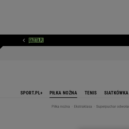
WIADOMOŚCI
NEXT
SPORT
PLOTEK
D
SPORT.PL+
PIŁKA NOŻNA
TENIS
SIATKÓWKA
Piłka nożna
Ekstraklasa
Superpuchar odwołany