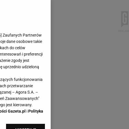
6
] Zaufanych Partnerów
woje dane osobowe takie
likach do celów
teresowań i preferencji
ażenie zgody jest
dę uprzednio udzieloną
yczących funkcjonowania
kach przetwarzanie
ązanej – Agora S.A. –
awień Zaawansowanych”
go jest kierowany.
ości Gazeta.pl
i
Polityka