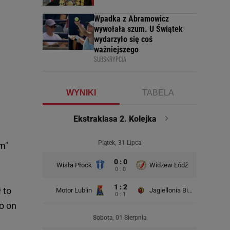
Wpadka z Abramowicz
wywołała szum. U Świątek
wydarzyło się coś
ważniejszego
SUBSKRYPCJA
WYNIKI
TABELA
Ekstraklasa 2. Kolejka
Piątek, 31 Lipca
m"
0 : 0
Wisła Płock
Widzew Łódź
Wisła K
0 : 0
1 : 2
 to
Motor Lublin
Jagiellonia Białystok
0 : 1
o on
Rad
Sobota, 01 Sierpnia