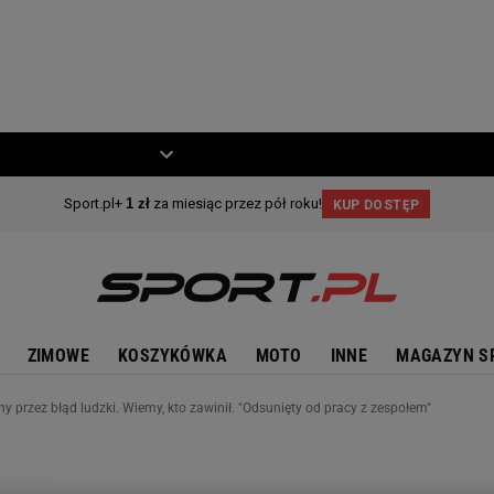
ZIECKO
MOTO
ZIMOWE
KOSZYKÓWKA
MOTO
INNE
MAGAZYN S
 przez błąd ludzki. Wiemy, kto zawinił. "Odsunięty od pracy z zespołem"