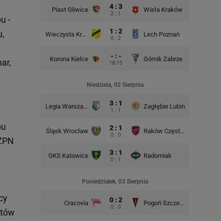
4 : 3
Piast Gliwice
Wisła Kraków
2 : 1
u -
1 : 2
u,
Wieczysta Kraków
Lech Poznań
Korona 
0 : 2
- : -
Korona Kielce
Górnik Zabrze
ar,
18:15
Śląsk Wr
Niedziela, 02 Sierpnia
3 : 1
Legia Warszawa
Zagłębie Lubin
1 : 1
bu
2 : 1
Śląsk Wrocław
Raków Częstochowa
Lech P
0 : 0
PZPN
3 : 1
GKS Katowice
Radomiak
GKS Kat
0 : 1
Poniedziałek, 03 Sierpnia
cy
0 : 2
Cracovia
Pogoń Szczecin
0 : 0
stów