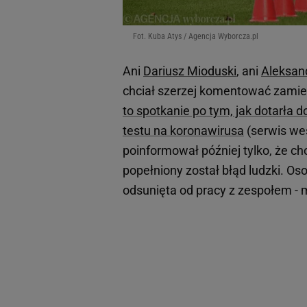
Fot. Kuba Atys / Agencja Wyborcza.pl
Ani
Dariusz Mioduski
, ani
Aleksan
chciał szerzej komentować zami
to spotkanie po tym, jak dotarła 
testu na koronawirusa
(serwis wes
poinformował później tylko, że ch
popełniony został błąd ludzki. Oso
odsunięta od pracy z zespołem - 