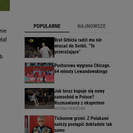
POPULARNE
NAJNOWSZE
 nie
łał
Brat Grbicia radzi mu nie
wracać do Serbii. "To
przerażające"
ub
Pucharowa wygrana Chicago.
64 minuty Lewandowskiego
Jak teraz kupuje się nowy
samochód w Polsce?
Rozmawiamy z ekspertem
MATERIAŁ PROMOCYJNY
Tichonow grzmi: Z Polakami
należy postąpić dokładnie tak
samo