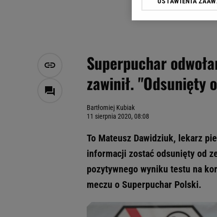
USTAWIENIA ZAA
Klikając „Akceptuję” wyra
Zaufanych Partnerów i A
dotyczące plików cookie,
odnośnik „Ustawienia pr
plików cookie możliwa je
Superpuchar odwołan
My, nasi Zaufani Partne
zawinił. "Odsunięty 
Użycie dokładnych danych
Przechowywanie informacji
badnie odbiorców i uleps
Bartłomiej Kubiak
11 sierpnia 2020, 08:08
To Mateusz Dawidziuk, lekarz pi
informacji zostać odsunięty od 
pozytywnego wyniku testu na kor
meczu o Superpuchar Polski.