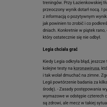
treningów. Przy Łazienkowskiej tł
przeoczony wynik dotarł nocą. I p
z informacją o pozytywnym wyniku
jak powinien to zrobić i co podkreś
dniach. Konkretnie w piątek ran
który ostatecznie się nie odbył.
Legia chciała grać
Kiedy Legia odkryła błąd, jeszcze
kolejne testy na
koronawirusa
, k
i tak wolał dmuchać na zimne. Zg
Legii powtórzenie badania za kilk
środę). - Zasady postępowania wy
wymazowe w odstępie czterech czy 
są zdrowi, ale mecz w takiej sytu