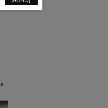
AKCEPTUJĘ
l sp. z o.o., jej
ić swoje preferencje
arzania danych poprzez
ych”. Zmiana ustawień
ach:
 celów identyfikacji.
omiar reklam i treści,
go