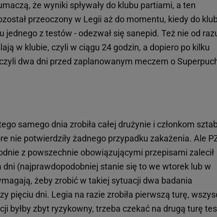
umaczą, że wyniki spływały do klubu partiami, a ten
ozostał przeoczony w Legii aż do momentu, kiedy do klub
 jednego z testów - odezwał się sanepid. Też nie od raz
lają w klubie, czyli w ciągu 24 godzin, a dopiero po kilku
o, czyli dwa dni przed zaplanowanym meczem o Superpuch
 tego samego dnia zrobiła całej drużynie i członkom szta
tóre nie potwierdziły żadnego przypadku zakażenia. Ale 
odnie z powszechnie obowiązującymi przepisami zalecił
a dni (najprawdopodobniej stanie się to we wtorek lub w
magają, żeby zrobić w takiej sytuacji dwa badania
pięciu dni. Legia na razie zrobiła pierwszą turę, wszys
acji byłby zbyt ryzykowny, trzeba czekać na drugą turę te