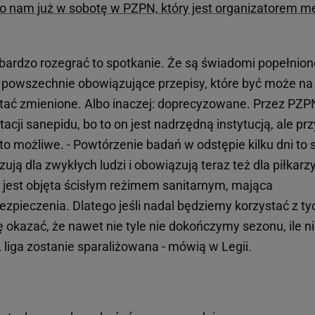
 nam już w sobotę w PZPN, który jest organizatorem m
i bardzo rozegrać to spotkanie. Że są świadomi popełnio
 powszechnie obowiązujące przepisy, które być może na
tać zmienione. Albo inaczej: doprecyzowane. Przez PZP
ji sanepidu, bo to on jest nadrzędną instytucją, ale prz
to możliwe. - Powtórzenie badań w odstępie kilku dni to 
ją dla zwykłych ludzi i obowiązują teraz też dla piłkarzy
ra jest objęta ścisłym reżimem sanitarnym, mająca
ezpieczenia. Dlatego jeśli nadal będziemy korzystać z ty
 okazać, że nawet nie tyle nie dokończymy sezonu, ile n
iga zostanie sparaliżowana - mówią w Legii.