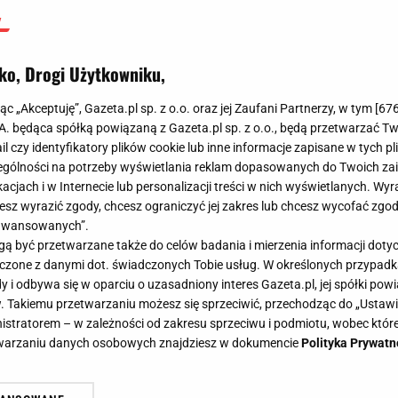
ko, Drogi Użytkowniku,
jąc „Akceptuję”, Gazeta.pl sp. z o.o. oraz jej Zaufani Partnerzy, w tym [
67
.A. będąca spółką powiązaną z Gazeta.pl sp. z o.o., będą przetwarzać T
ail czy identyfikatory plików cookie lub inne informacje zapisane w tych p
gólności na potrzeby wyświetlania reklam dopasowanych do Twoich zain
acjach i w Internecie lub personalizacji treści w nich wyświetlanych. Wyr
cesz wyrazić zgody, chcesz ograniczyć jej zakres lub chcesz wycofać zgo
aawansowanych”.
 być przetwarzane także do celów badania i mierzenia informacji dot
 łączone z danymi dot. świadczonych Tobie usług. W określonych przypad
i odbywa się w oparciu o uzasadniony interes Gazeta.pl, jej spółki powi
. Takiemu przetwarzaniu możesz się sprzeciwić, przechodząc do „Ust
nistratorem – w zależności od zakresu sprzeciwu i podmiotu, wobec które
etwarzaniu danych osobowych znajdziesz w dokumencie
Polityka Prywatn