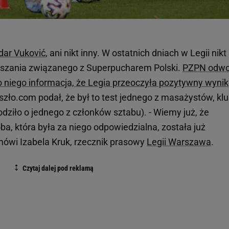
dar Vuković
, ani nikt inny. W ostatnich dniach w Legii nikt
eszania związanego z Superpucharem Polski.
PZPN odwo
do niego informacja, że Legia przeoczyła pozytywny wynik
zło.com podał, że był to test jednego z masażystów, kl
odziło o jednego z członków sztabu). - Wiemy już, że
ba, która była za niego odpowiedzialna, została już
mówi Izabela Kruk, rzecznik prasowy
Legii Warszawa
.