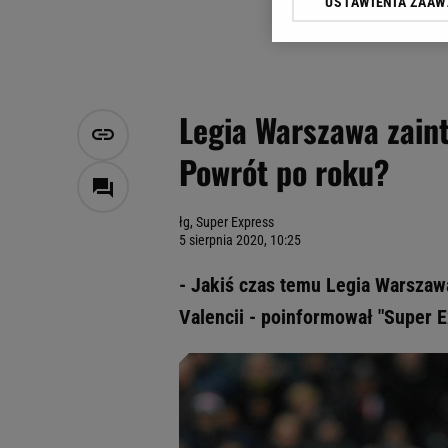
USTAWIENIA ZAA
Klikając „Akceptuję” wyra
Zaufanych Partnerów i A
dotyczące plików cookie,
odnośnik „Ustawienia pr
plików cookie możliwa je
Legia Warszawa zain
My, nasi Zaufani Partne
Powrót po roku?
Użycie dokładnych danych
Przechowywanie informacji
badnie odbiorców i uleps
łg, Super Express
5 sierpnia 2020, 10:25
- Jakiś czas temu Legia Warszaw
Valencii - poinformował "Super E