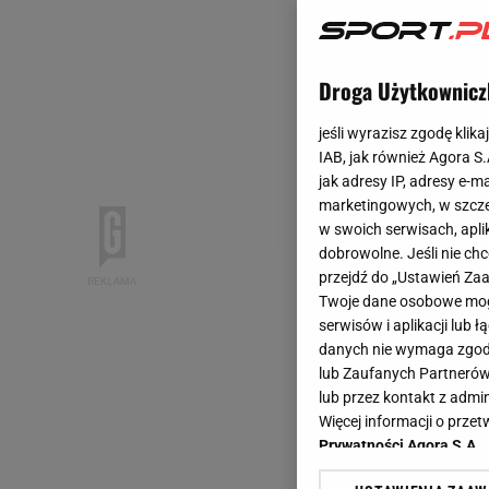
Droga Użytkownicz
jeśli wyrazisz zgodę klika
IAB, jak również Agora S
jak adresy IP, adresy e-m
marketingowych, w szcze
w swoich serwisach, aplik
dobrowolne. Jeśli nie ch
przejdź do „Ustawień Z
Twoje dane osobowe mogą
serwisów i aplikacji lub
danych nie wymaga zgody 
lub Zaufanych Partnerów
lub przez kontakt z admi
Więcej informacji o prz
Prywatności Agora S.A.