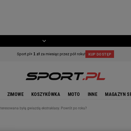
ZIECKO
MOTO
ZIMOWE
KOSZYKÓWKA
MOTO
INNE
MAGAZYN S
teresowana byłą gwiazdą ekstraklasy. Powrót po roku?