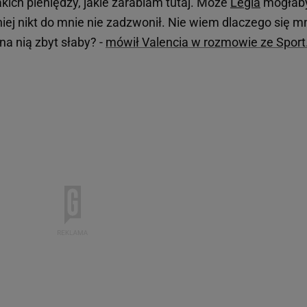
takich pieniędzy, jakie zarabiam tutaj. Może
Legia
mogłaby
 niej nikt do mnie nie zadzwonił. Nie wiem dlaczego się m
a nią zbyt słaby? -
mówił Valencia w rozmowie ze Sport