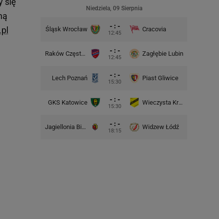
 się
Niedziela, 09 Sierpnia
ną
- : -
.pl
Śląsk Wrocław
Cracovia
Motor 
12:45
- : -
Raków Częstochowa
Zagłębie Lubin
12:45
- : -
Lech Poznań
Piast Gliwice
Cra
15:30
- : -
GKS Katowice
Wieczysta Kraków
Wisła 
15:30
- : -
Jagiellonia Białystok
Widzew Łódź
Górnik 
18:15