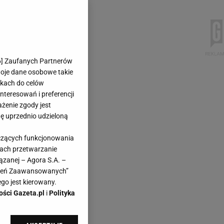
6
] Zaufanych Partnerów
woje dane osobowe takie
likach do celów
teresowań i preferencji
ażenie zgody jest
dę uprzednio udzieloną
yczących funkcjonowania
kach przetwarzanie
ązanej – Agora S.A. –
awień Zaawansowanych”
go jest kierowany.
ości Gazeta.pl
i
Polityka