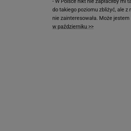
- W Polsce nikt nie zapłaciłby mi 
do takiego poziomu zbliżyć, ale z
nie zainteresowała. Może jestem n
w październiku >>