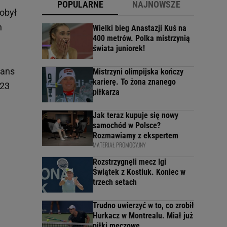
POPULARNE
NAJNOWSZE
dobył
h
Wielki bieg Anastazji Kuś na
400 metrów. Polka mistrzynią
a
świata juniorek!
wans
Mistrzyni olimpijska kończy
karierę. To żona znanego
 23
piłkarza
Jak teraz kupuje się nowy
samochód w Polsce?
Rozmawiamy z ekspertem
MATERIAŁ PROMOCYJNY
Rozstrzygnęli mecz Igi
Świątek z Kostiuk. Koniec w
trzech setach
Trudno uwierzyć w to, co zrobił
Hurkacz w Montrealu. Miał już
piłki meczowe