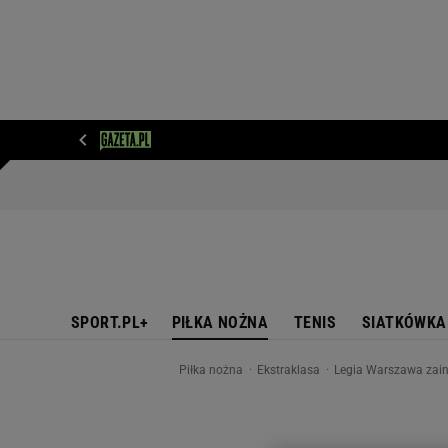
WIADOMOŚCI
NEXT
SPORT
PLOTEK
D
SPORT.PL+
PIŁKA NOŻNA
TENIS
SIATKÓWKA
Piłka nożna
Ekstraklasa
Legia Warszawa zain