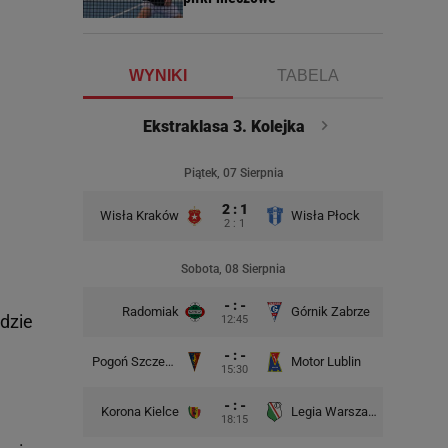
WYNIKI
TABELA
Ekstraklasa 3. Kolejka
Piątek, 07 Sierpnia
2 : 1
Wisła Kraków
Wisła Płock
2 : 1
Sobota, 08 Sierpnia
- : -
Radomiak
Górnik Zabrze
Zagłębie
jdzie
12:45
- : -
Pogoń Szczecin
Motor Lublin
Piast G
15:30
- : -
Korona Kielce
Legia Warszawa
Widzew
18:15