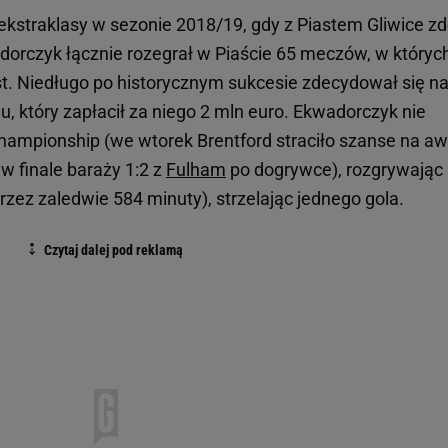
 ekstraklasy w sezonie 2018/19, gdy z Piastem Gliwice z
adorczyk łącznie rozegrał w Piaście 65 meczów, w któryc
syst. Niedługo po historycznym sukcesie zdecydował się n
u, który zapłacił za niego 2 mln euro. Ekwadorczyk nie
 Championship (we wtorek Brentford straciło szanse na a
w finale baraży 1:2 z
Fulham
po dogrywce), rozgrywając
rzez zaledwie 584 minuty), strzelając jednego gola.