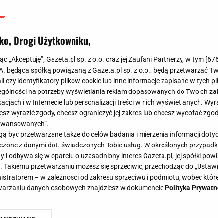
ko, Drogi Użytkowniku,
jąc „Akceptuję”, Gazeta.pl sp. z o.o. oraz jej Zaufani Partnerzy, w tym [
67
.A. będąca spółką powiązaną z Gazeta.pl sp. z o.o., będą przetwarzać T
ail czy identyfikatory plików cookie lub inne informacje zapisane w tych p
gólności na potrzeby wyświetlania reklam dopasowanych do Twoich zain
acjach i w Internecie lub personalizacji treści w nich wyświetlanych. Wyr
cesz wyrazić zgody, chcesz ograniczyć jej zakres lub chcesz wycofać zgo
aawansowanych”.
 być przetwarzane także do celów badania i mierzenia informacji dot
 łączone z danymi dot. świadczonych Tobie usług. W określonych przypad
i odbywa się w oparciu o uzasadniony interes Gazeta.pl, jej spółki powi
. Takiemu przetwarzaniu możesz się sprzeciwić, przechodząc do „Ust
nistratorem – w zależności od zakresu sprzeciwu i podmiotu, wobec które
etwarzaniu danych osobowych znajdziesz w dokumencie
Polityka Prywatn