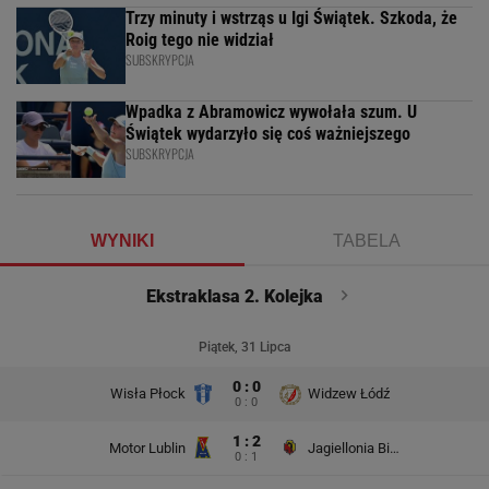
Trzy minuty i wstrząs u Igi Świątek. Szkoda, że
Roig tego nie widział
SUBSKRYPCJA
Wpadka z Abramowicz wywołała szum. U
Świątek wydarzyło się coś ważniejszego
SUBSKRYPCJA
WYNIKI
TABELA
Ekstraklasa 2. Kolejka
Piątek, 31 Lipca
0 : 0
Wisła Płock
Widzew Łódź
0 : 0
1 : 2
Motor Lublin
Jagiellonia Białystok
0 : 1