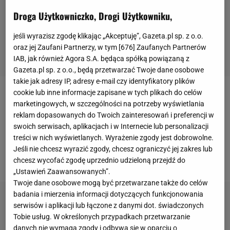
Droga Użytkowniczko, Drogi Użytkowniku,
jeśli wyrazisz zgodę klikając „Akceptuję”, Gazeta.pl sp. z o.o.
oraz jej Zaufani Partnerzy, w tym [
676
] Zaufanych Partnerów
IAB, jak również Agora S.A. będąca spółką powiązaną z
Gazeta.pl sp. z o.o., będą przetwarzać Twoje dane osobowe
takie jak adresy IP, adresy e-mail czy identyfikatory plików
cookie lub inne informacje zapisane w tych plikach do celów
Jan Sykora jest skrzydłowym Slavii Praga, jednak
marketingowych, w szczególności na potrzeby wyświetlania
poprzedni sezon spędził na wypożyczeniu w FK
reklam dopasowanych do Twoich zainteresowań i preferencji w
swoich serwisach, aplikacjach i w Internecie lub personalizacji
Jablonec. Łącznie wystąpił on w 34 meczach, w
treści w nich wyświetlanych. Wyrażenie zgody jest dobrowolne.
których strzelił dziewięć goli i zanotował sześć
Jeśli nie chcesz wyrazić zgody, chcesz ograniczyć jej zakres lub
asyst.
chcesz wycofać zgodę uprzednio udzieloną przejdź do
„Ustawień Zaawansowanych”.
Twoje dane osobowe mogą być przetwarzane także do celów
badania i mierzenia informacji dotyczących funkcjonowania
serwisów i aplikacji lub łączone z danymi dot. świadczonych
Tobie usług. W określonych przypadkach przetwarzanie
danych nie wymaga zgody i odbywa się w oparciu o