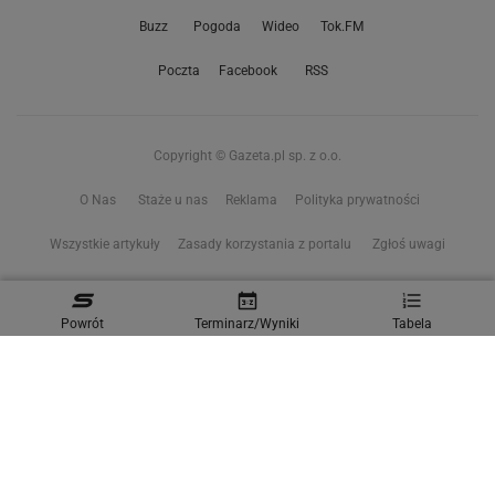
Buzz
Pogoda
Wideo
Tok.FM
Poczta
Facebook
RSS
Copyright © Gazeta.pl sp. z o.o.
O Nas
Staże u nas
Reklama
Polityka prywatności
Wszystkie artykuły
Zasady korzystania z portalu
Zgłoś uwagi
Ustawienia prywatności
Powrót
Terminarz/Wyniki
Tabela
Właściciel niniejszego serwisu nie wyraża zgody na zwielokrotnianie ani inne
korzystanie z utworów rozpowszechnionych w tym serwisie, w celu
eksploracji tekstów i danych. Więcej informacji w
zastrzeżeniu dot. eksploracji tekstów i danych
Treści z
serwisów internetowych Grupy Wyborcza.pl
oraz serwisu tokfm.pl
prezentujemy w ramach komercyjnej współpracy z ich wydawcami: