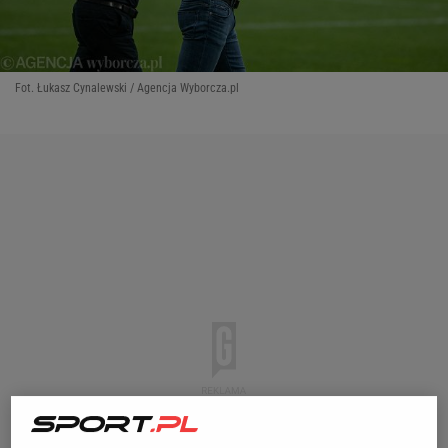
Fot. Łukasz Cynalewski / Agencja Wyborcza.pl