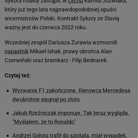
Sykora miałby zastąpić w
Lechu
Kamila Jóźwiaka,
który już tego lata najprawdopodobniej opuści
wicemistrzów Polski. Kontrakt Sykory ze Slavią
ważny jest do czerwca 2022 roku.
Wcześniej zespół Dariusza Żurawia wzmocnili
napastnik
Mikael Ishak, prawy obrońca Alan
Czerwiński oraz bramkarz - Filip Bednarek.
Czytaj też:
Wyzwanie F1 zakończone. Kierowca Mercedesa
dwukrotnie sięgnął po złoto
Jakub Rzeźniczak imponuje. Tak teraz wygląda.
"Myślałem, że to Ronaldo"
Andrzej Gołota trafił do szpitala, miał wypadek.