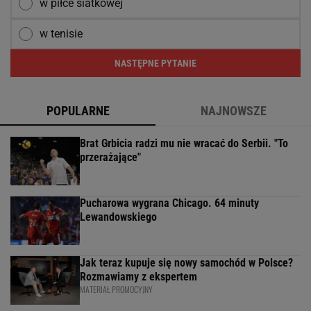
w piłce siatkowej
w tenisie
NASTĘPNE PYTANIE
POPULARNE
NAJNOWSZE
Brat Grbicia radzi mu nie wracać do Serbii. "To
przerażające"
Pucharowa wygrana Chicago. 64 minuty
Lewandowskiego
Jak teraz kupuje się nowy samochód w Polsce?
Rozmawiamy z ekspertem
MATERIAŁ PROMOCYJNY