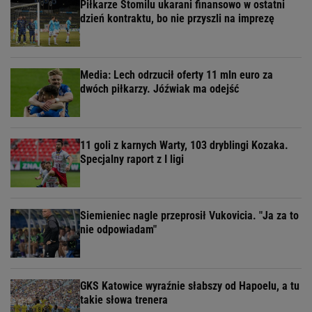
Piłkarze Stomilu ukarani finansowo w ostatni
dzień kontraktu, bo nie przyszli na imprezę
Media: Lech odrzucił oferty 11 mln euro za
dwóch piłkarzy. Jóźwiak ma odejść
11 goli z karnych Warty, 103 dryblingi Kozaka.
Specjalny raport z I ligi
Siemieniec nagle przeprosił Vukovicia. "Ja za to
nie odpowiadam"
GKS Katowice wyraźnie słabszy od Hapoelu, a tu
takie słowa trenera