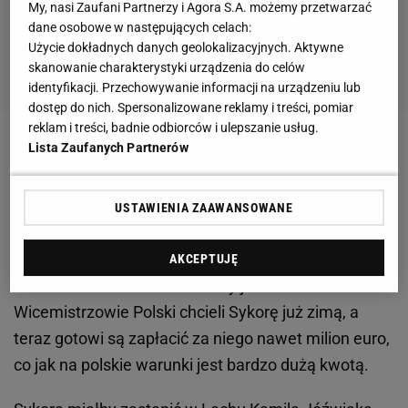
My, nasi Zaufani Partnerzy i Agora S.A. możemy przetwarzać
dane osobowe w następujących celach:
Użycie dokładnych danych geolokalizacyjnych. Aktywne
skanowanie charakterystyki urządzenia do celów
identyfikacji. Przechowywanie informacji na urządzeniu lub
dostęp do nich. Spersonalizowane reklamy i treści, pomiar
reklam i treści, badnie odbiorców i ulepszanie usług.
Lista Zaufanych Partnerów
Zobacz wideo
Lech może sprowadzić kolejnego
piłkarza. "Lech powinien mieć trzeciego napastnika"
USTAWIENIA ZAAWANSOWANE
Teraz zawodnik wrócił do macierzystego klubu,
jednak
jak informuje "Super Express"
, jego usługami
AKCEPTUJĘ
bardzo mocno zainteresowany jest Lech Poznań.
Wicemistrzowie Polski chcieli Sykorę już zimą, a
teraz gotowi są zapłacić za niego nawet milion euro,
co jak na polskie warunki jest bardzo dużą kwotą.