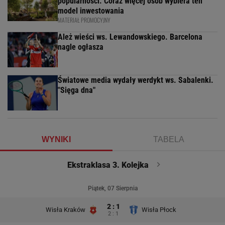
popularności. Coraz więcej osób wybiera ten
model inwestowania
MATERIAŁ PROMOCYJNY
Ależ wieści ws. Lewandowskiego. Barcelona
nagle ogłasza
Światowe media wydały werdykt ws. Sabalenki.
"Sięga dna"
WYNIKI
TABELA
Ekstraklasa 3. Kolejka
Piątek, 07 Sierpnia
2 : 1
Wisła Kraków
Wisła Płock
2 : 1