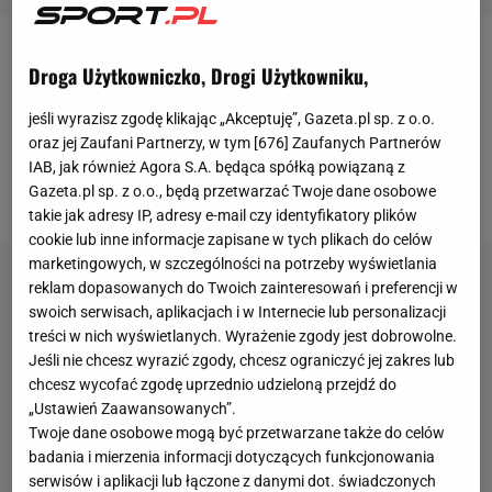
W poniedziałek "Super Express" podał, że 28-letni
Droga Użytkowniczko, Drogi Użytkowniku,
Jorge Felix na 80 procent zostanie nowym piłkarzem
jeśli wyrazisz zgodę klikając „Akceptuję”, Gazeta.pl sp. z o.o.
Sivassporu.
Transfer ten wydaje się być prawie
oraz jej Zaufani Partnerzy, w tym [
676
] Zaufanych Partnerów
pewny, bo
portal 90minut.pl poinformował, iż Felix
IAB, jak również Agora S.A. będąca spółką powiązaną z
przechodzi właśnie testy medyczne w Turcji.
Gazeta.pl sp. z o.o., będą przetwarzać Twoje dane osobowe
takie jak adresy IP, adresy e-mail czy identyfikatory plików
cookie lub inne informacje zapisane w tych plikach do celów
marketingowych, w szczególności na potrzeby wyświetlania
reklam dopasowanych do Twoich zainteresowań i preferencji w
swoich serwisach, aplikacjach i w Internecie lub personalizacji
treści w nich wyświetlanych. Wyrażenie zgody jest dobrowolne.
Jeśli nie chcesz wyrazić zgody, chcesz ograniczyć jej zakres lub
chcesz wycofać zgodę uprzednio udzieloną przejdź do
„Ustawień Zaawansowanych”.
Twoje dane osobowe mogą być przetwarzane także do celów
badania i mierzenia informacji dotyczących funkcjonowania
serwisów i aplikacji lub łączone z danymi dot. świadczonych