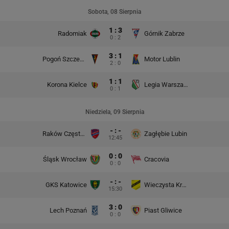
Sobota, 08 Sierpnia
1 : 3
Radomiak
Górnik Zabrze
0 : 2
3 : 1
Pogoń Szczecin
Motor Lublin
2 : 0
1 : 1
Korona Kielce
Legia Warszawa
0 : 1
Niedziela, 09 Sierpnia
- : -
Raków Częstochowa
Zagłębie Lubin
12:45
0 : 0
Śląsk Wrocław
Cracovia
0 : 0
- : -
GKS Katowice
Wieczysta Kraków
15:30
3 : 0
Lech Poznań
Piast Gliwice
0 : 0