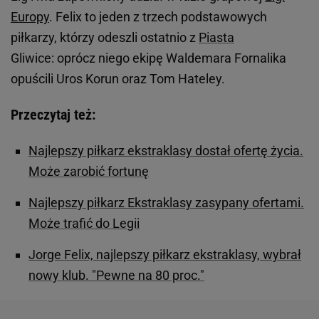
Europy
. Felix to jeden z trzech podstawowych
piłkarzy, którzy odeszli ostatnio z
Piasta
Gliwice: oprócz niego ekipę Waldemara Fornalika
opuścili Uros Korun oraz Tom Hateley.
Przeczytaj też:
Najlepszy piłkarz ekstraklasy dostał ofertę życia.
Może zarobić fortunę
Najlepszy piłkarz Ekstraklasy zasypany ofertami.
Może trafić do Legii
Jorge Felix, najlepszy piłkarz ekstraklasy, wybrał
nowy klub. "Pewne na 80 proc."