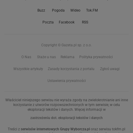
Buzz
Pogoda
Wideo
Tok.FM
Poczta
Facebook
RSS
Copyright © Gazeta.pl sp. z o.o.
O Nas
Staże u nas
Reklama
Polityka prywatności
Wszystkie artykuły
Zasady korzystania z portalu
Zgłoś uwagi
Ustawienia prywatności
Właściciel niniejszego serwisu nie wyraża zgody na zwielokrotnianie ani inne
korzystanie z utworów rozpowszechnionych w tym serwisie, w celu
eksploracji tekstów i danych. Więcej informacji w
zastrzeżeniu dot. eksploracji tekstów i danych
Treści z
serwisów internetowych Grupy Wyborcza.pl
oraz serwisu tokfm.pl