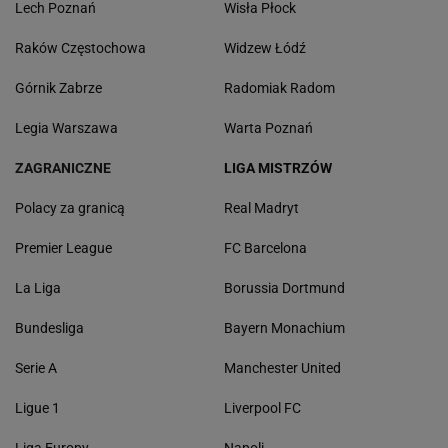
Lech Poznań
Wisła Płock
Raków Częstochowa
Widzew Łódź
Górnik Zabrze
Radomiak Radom
Legia Warszawa
Warta Poznań
ZAGRANICZNE
LIGA MISTRZÓW
Polacy za granicą
Real Madryt
Premier League
FC Barcelona
La Liga
Borussia Dortmund
Bundesliga
Bayern Monachium
Serie A
Manchester United
Ligue 1
Liverpool FC
Liga Europy
Napoli