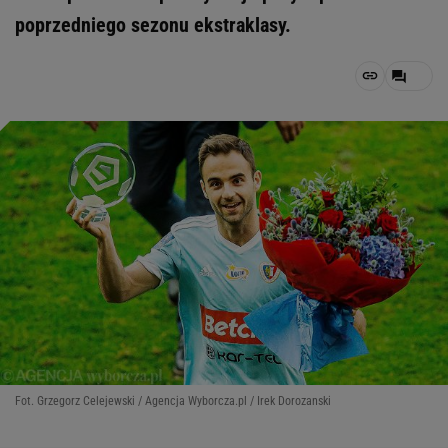
poprzedniego sezonu ekstraklasy.
Fot. Grzegorz Celejewski / Agencja Wyborcza.pl / Irek Dorozanski