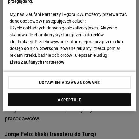
przeglądarki.
Zobacz wideo
Piotr Parzyszek: Ta awantura z tym
My, nasi Zaufani Partnerzy i Agora S.A. możemy przetwarzać
transferem tak długo trwała, że prawie się
dane osobowe w następujących celach:
rozpłakałem w domu
Użycie dokładnych danych geolokalizacyjnych. Aktywne
skanowanie charakterystyki urządzenia do celów
identyfikacji. Przechowywanie informacji na urządzeniu lub
Przez dwa ostatnie sezony Hiszpan był
piłkarzem
dostęp do nich. Spersonalizowane reklamy i treści, pomiar
Piasta Gliwice
. W sezonie 2018/2019 wraz z
reklam i treści, badnie odbiorców i ulepszanie usług.
Lista Zaufanych Partnerów
kolegami z drużyny cieszył się z mistrzostwa Polski.
Rok później Piast był trzeci, a Felix został wybrany
piłkarzem sezonu w ekstraklasie. Jako że niedawno
USTAWIENIA ZAAWANSOWANE
wygasł mu kontrakt ze śląskim klubem, stał się
obiektem zainteresowań wielu drużyn. Miał
AKCEPTUJĘ
otrzymać aż 30 ofert od potencjalnych
pracodawców.
Jorge Felix bliski transferu do Turcji