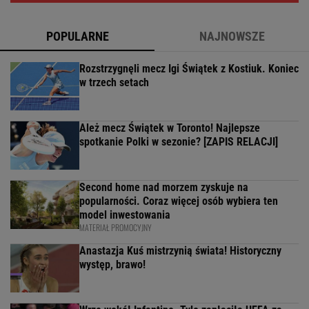
POPULARNE
NAJNOWSZE
Rozstrzygnęli mecz Igi Świątek z Kostiuk. Koniec
w trzech setach
Ależ mecz Świątek w Toronto! Najlepsze
spotkanie Polki w sezonie? [ZAPIS RELACJI]
Second home nad morzem zyskuje na
popularności. Coraz więcej osób wybiera ten
model inwestowania
MATERIAŁ PROMOCYJNY
Anastazja Kuś mistrzynią świata! Historyczny
występ, brawo!