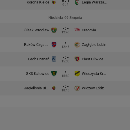
0 : 1
Korona Kielce
Legia Warszawa
0 : 1
Niedziela, 09 Sierpnia
- : -
Śląsk Wrocław
Cracovia
12:45
- : -
Raków Częstochowa
Zagłębie Lubin
12:45
- : -
Lech Poznań
Piast Gliwice
15:30
- : -
GKS Katowice
Wieczysta Kraków
15:30
- : -
Jagiellonia Białystok
Widzew Łódź
18:15