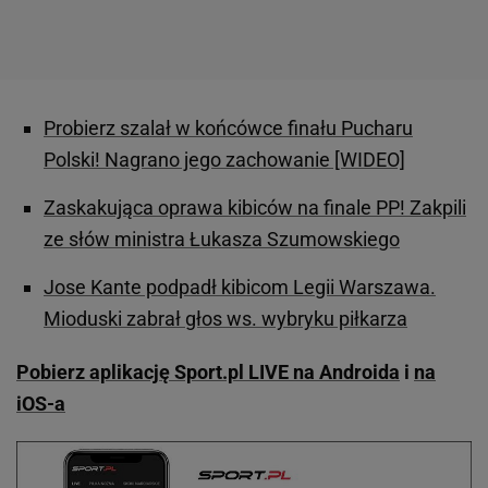
Probierz szalał w końcówce finału Pucharu
Polski! Nagrano jego zachowanie [WIDEO]
Zaskakująca oprawa kibiców na finale PP! Zakpili
ze słów ministra Łukasza Szumowskiego
Jose Kante podpadł kibicom Legii Warszawa.
Mioduski zabrał głos ws. wybryku piłkarza
Pobierz aplikację Sport.pl LIVE na Androida
i
na
iOS-a