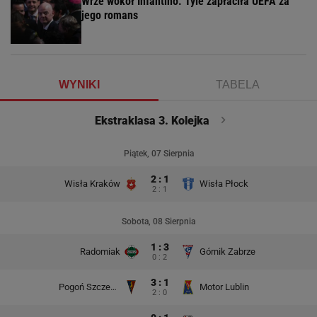
Wrze wokół Infantino. Tyle zapłaciła UEFA za
jego romans
WYNIKI
TABELA
Ekstraklasa 3. Kolejka
Piątek, 07 Sierpnia
2 : 1
Wisła Kraków
Wisła Płock
2 : 1
Sobota, 08 Sierpnia
1 : 3
Radomiak
Górnik Zabrze
0 : 2
3 : 1
Pogoń Szczecin
Motor Lublin
2 : 0