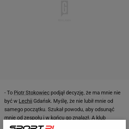
- To
Piotr Stokowiec
podjął decyzję, że ma mnie nie
być w
Lechii
Gdańsk. Myślę, że nie lubił mnie od
samego początku. Szukał powodu, aby odsunąć
mnie od zespołu i w końcu go znalazł. A klub
wytłumaczył to fake newsem o mojej