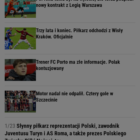
nowy kontrakt z Legią Warszawa
Trzy lata i koniec. Piłkarz odchodzi z Wisły
Kraków. Oficjalnie
Trener FC Porto ma złe informacje. Polak
kontuzjowany
Motor nadal nie odpalił. Cztery gole w
Szczecinie
1/23
Słynny piłkarz reprezentacji Polski, zawodnik
Juventusu Turyn i AS Roma, a także prezes Polskiego