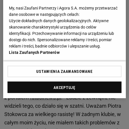
My, nasi Zaufani Partnerzy i Agora S.A. możemy przetwarzać
dane osobowe w następujących celach:
Użycie dokładnych danych geolokalizacyjnych. Aktywne
Zobacz wideo
Lech Poznań będzie miał nowego
skanowanie charakterystyki urządzenia do celów
sponsora. Prezes zdradził, kiedy będzie
identyfikacji. Przechowywanie informacji na urządzeniu lub
zaprezentowany
dostęp do nich. Spersonalizowane reklamy i treści, pomiar
reklam i treści, badnie odbiorców i ulepszanie usług.
Lista Zaufanych Partnerów
"Ludzie z zewnątrz nie widzieli tego, co działo się
w szatni"
USTAWIENIA ZAAWANSOWANE
Teraz Paixao znowu wypowiedział się na temat
AKCEPTUJĘ
współpracy ze Stokowcem. Tym razem w rozmowie
z portalem
futbolnews.pl
. - Ludzie z zewnątrz nie
widzieli tego, co działo się w szatni. Uważam Piotra
Stokowca za wielkiego rasistę! W żadnym klubie, w
całym moim życiu, nie miałem takich problemów z