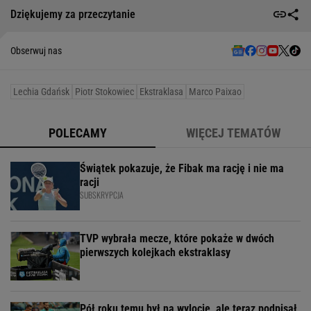
Dziękujemy za przeczytanie
Obserwuj nas
Lechia Gdańsk
Piotr Stokowiec
Ekstraklasa
Marco Paixao
POLECAMY
WIĘCEJ TEMATÓW
Świątek pokazuje, że Fibak ma rację i nie ma
racji
SUBSKRYPCJA
TVP wybrała mecze, które pokaże w dwóch
pierwszych kolejkach ekstraklasy
Pół roku temu był na wylocie, ale teraz podpisał