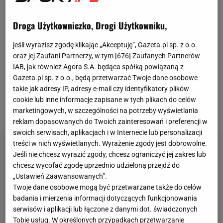
niesubordynacji. A ja wtedy wyjechałem do
Portugalii, bo miałem trzy dni wolnego. Tak jak
Droga Użytkowniczko, Drogi Użytkowniku,
wszyscy piłkarze. Nie było mowy o żadnej
jeśli wyrazisz zgodę klikając „Akceptuję”, Gazeta.pl sp. z o.o.
rehabilitacji! Byłem na Komisji Ligi i wygrałem
oraz jej Zaufani Partnerzy, w tym [
676
] Zaufanych Partnerów
rozprawę. Lechia dała mi wysoką karę finansową,
IAB, jak również Agora S.A. będąca spółką powiązaną z
Gazeta.pl sp. z o.o., będą przetwarzać Twoje dane osobowe
ale Komisja kazała ją anulować i oświadczyła, że to
takie jak adresy IP, adresy e-mail czy identyfikatory plików
był mój prywatny czas -
tłumaczył dwa lata temu
cookie lub inne informacje zapisane w tych plikach do celów
Marco Paixao w rozmowie ze Sport.pl
.
marketingowych, w szczególności na potrzeby wyświetlania
reklam dopasowanych do Twoich zainteresowań i preferencji w
swoich serwisach, aplikacjach i w Internecie lub personalizacji
treści w nich wyświetlanych. Wyrażenie zgody jest dobrowolne.
Jeśli nie chcesz wyrazić zgody, chcesz ograniczyć jej zakres lub
chcesz wycofać zgodę uprzednio udzieloną przejdź do
„Ustawień Zaawansowanych”.
Twoje dane osobowe mogą być przetwarzane także do celów
badania i mierzenia informacji dotyczących funkcjonowania
serwisów i aplikacji lub łączone z danymi dot. świadczonych
Tobie usług. W określonych przypadkach przetwarzanie