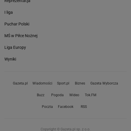
Reprezentacja
I liga
Puchar Polski
MŚ w Piłce Nożnej
Liga Europy
Wyniki
Gazeta.pl
Wiadomości
Sport.pl
Biznes
Gazeta Wyborcza
Buzz
Pogoda
Wideo
Tok.FM
Poczta
Facebook
RSS
Copyright © Gazeta.pl sp. z o.o.