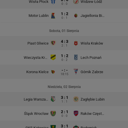
Wisła Płock
Widzew Łódź
0 : 0
1 : 2
Motor Lublin
Jagiellonia Białystok
0 : 1
Sobota, 01 Sierpnia
4 : 3
Piast Gliwice
Wisła Kraków
2 : 1
1 : 2
Wieczysta Kraków
Lech Poznań
0 : 2
- : -
Korona Kielce
Górnik Zabrze
18:15
Niedziela, 02 Sierpnia
3 : 1
Legia Warszawa
Zagłębie Lubin
1 : 1
2 : 1
Śląsk Wrocław
Raków Częstochowa
0 : 0
3 : 1
GKS Katowice
Radomiak