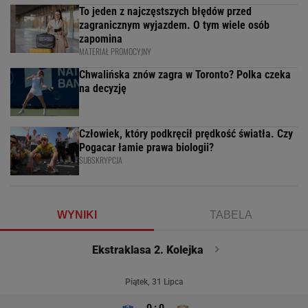
To jeden z najczęstszych błędów przed
zagranicznym wyjazdem. O tym wiele osób
zapomina
MATERIAŁ PROMOCYJNY
Chwalińska znów zagra w Toronto? Polka czeka
na decyzję
Człowiek, który podkręcił prędkość światła. Czy
Pogacar łamie prawa biologii?
SUBSKRYPCJA
WYNIKI
TABELA
Ekstraklasa 2. Kolejka
Piątek, 31 Lipca
0 : 0