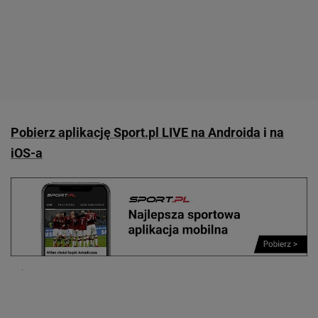
Pobierz aplikację Sport.pl LIVE na Androida
i
na
iOS-a
.