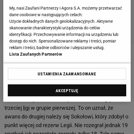
My, nasi Zaufani Partnerzy i Agora S.A. możemy przetwarzać
dane osobowe w następujących celach:
Użycie dokładnych danych geolokalizacyjnych. Aktywne
skanowanie charakterystyki urządzenia do celów
identyfikacji. Przechowywanie informacji na urządzeniu lub
dostęp do nich. Spersonalizowane reklamy i treści, pomiar
reklam i treści, badnie odbiorców i ulepszanie usług.
Lista Zaufanych Partnerów
Zobacz wideo
Popis Roberta Lewandowskiego!
Maszyna do strzelania goli [ELEVEN SPORTS]
USTAWIENIA ZAAWANSOWANE
"Pewnie byłoby po kłopocie"
AKCEPTUJĘ
WMZPN w tym sezonie odpowiadał za rozgrywki
trzeciej
ligi
w grupie pierwszej. To on uznał, że
awans do drugiej należy się Sokołowi, który zdobył o
punkt więcej od rezerw Legii. Nie rozegrał jednak 19
spotkań jak pozostałe zespoły, tylko 18. Tyle samo,