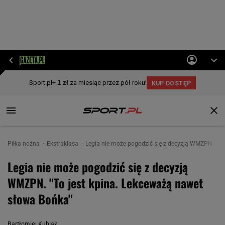
Piłka nożna
Ekstraklasa
Legia nie może pogodzić się z decyzją WMZPN. "To
Legia nie może pogodzić się z decyzją
WMZPN. "To jest kpina. Lekceważą nawet
słowa Bońka"
Bartłomiej Kubiak