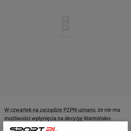
W czwartek na zarządzie PZPN uznano
, że nie ma
możliwości wpłynięcia na decyzję Warmińsko-
Mazurskiego Związku Piłki Nożnej. Oznacza to, że