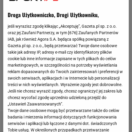
nie dojdzie do meczu rezerw Legii Warszawa z
Sokołem Ostróda. Meczu, który chciała rozegrać
Droga Użytkowniczko, Drogi Użytkowniku,
Legia. Chciała, bo czuła się pokrzywdzona. I nadal
jeśli wyrazisz zgodę klikając „Akceptuję”, Gazeta.pl sp. z o.o.
czuje. - Do samego końca liczyliśmy, że uda się to
oraz jej Zaufani Partnerzy, w tym [
676
] Zaufanych Partnerów
wszystko rozstrzygnąć w ramach
sportowych
.
IAB, jak również Agora S.A. będąca spółką powiązaną z
Gazeta.pl sp. z o.o., będą przetwarzać Twoje dane osobowe
Praktycznie wszystkim na tym zależało. Na czele ze
takie jak adresy IP, adresy e-mail czy identyfikatory plików
Zbigniewem Bońkiem
, który kilka tygodni temu sam
cookie lub inne informacje zapisane w tych plikach do celów
powiedział, że jeżeli jest możliwe, rozstrzygajmy
marketingowych, w szczególności na potrzeby wyświetlania
reklam dopasowanych do Twoich zainteresowań i preferencji w
sprawy na zielonym boisku, a nie przy zielonym
swoich serwisach, aplikacjach i w Internecie lub personalizacji
stoliku. Widocznie w WMZPN lekceważą sobie
treści w nich wyświetlanych. Wyrażenie zgody jest dobrowolne.
nawet słowa prezesa, skoro nie chcą grać - mówi
Jeśli nie chcesz wyrazić zgody, chcesz ograniczyć jej zakres lub
Jacek Zieliński, dyrektor
Akademii Legii Warszawa
.
chcesz wycofać zgodę uprzednio udzieloną przejdź do
„Ustawień Zaawansowanych”.
Twoje dane osobowe mogą być przetwarzane także do celów
badania i mierzenia informacji dotyczących funkcjonowania
serwisów i aplikacji lub łączone z danymi dot. świadczonych
Tobie usług. W określonych przypadkach przetwarzanie