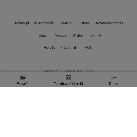
Gazeta.pl
Wiadomości
Sport.pl
Biznes
Gazeta Wyborcza
Buzz
Pogoda
Wideo
Tok.FM
Poczta
Facebook
RSS
Copyright © Gazeta.pl sp. z o.o.
O Nas
Staże u nas
Reklama
Polityka prywatności
Powrót
Terminarz/Wyniki
Tabela
Wszystkie artykuły
Zasady korzystania z portalu
Zgłoś uwagi
Ustawienia prywatności
Właściciel niniejszego serwisu nie wyraża zgody na zwielokrotnianie ani inne
korzystanie z utworów rozpowszechnionych w tym serwisie, w celu