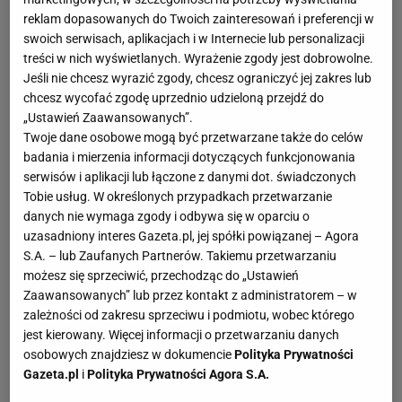
reklam dopasowanych do Twoich zainteresowań i preferencji w
swoich serwisach, aplikacjach i w Internecie lub personalizacji
treści w nich wyświetlanych. Wyrażenie zgody jest dobrowolne.
Jeśli nie chcesz wyrazić zgody, chcesz ograniczyć jej zakres lub
chcesz wycofać zgodę uprzednio udzieloną przejdź do
„Ustawień Zaawansowanych”.
Twoje dane osobowe mogą być przetwarzane także do celów
badania i mierzenia informacji dotyczących funkcjonowania
serwisów i aplikacji lub łączone z danymi dot. świadczonych
Tobie usług. W określonych przypadkach przetwarzanie
danych nie wymaga zgody i odbywa się w oparciu o
uzasadniony interes Gazeta.pl, jej spółki powiązanej – Agora
S.A. – lub Zaufanych Partnerów. Takiemu przetwarzaniu
możesz się sprzeciwić, przechodząc do „Ustawień
Zaawansowanych” lub przez kontakt z administratorem – w
zależności od zakresu sprzeciwu i podmiotu, wobec którego
jest kierowany. Więcej informacji o przetwarzaniu danych
osobowych znajdziesz w dokumencie
Polityka Prywatności
Gazeta.pl
i
Polityka Prywatności Agora S.A.