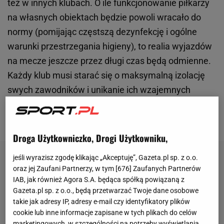
też w innych klubach. O ile funkcjonowanie piłkarzy
na własnych obiektach będzie powoli wracało do
normy (pomijając częstszą dezynfekcję i ogólne
warunki przestrzegania higieny), to realia wyjazdów
na mecze jeszcze przez długi czas będą odmienne.
Każdy klub musi starać się o maksymalną izolację
swych zawodników i unikanie ich wzajemnych
kontaktów. Środki, które temu służą i stosowane
metody nieco się różnią.
Droga Użytkowniczko, Drogi Użytkowniku,
jeśli wyrazisz zgodę klikając „Akceptuję”, Gazeta.pl sp. z o.o.
oraz jej Zaufani Partnerzy, w tym [
676
] Zaufanych Partnerów
IAB, jak również Agora S.A. będąca spółką powiązaną z
Gazeta.pl sp. z o.o., będą przetwarzać Twoje dane osobowe
takie jak adresy IP, adresy e-mail czy identyfikatory plików
cookie lub inne informacje zapisane w tych plikach do celów
marketingowych, w szczególności na potrzeby wyświetlania