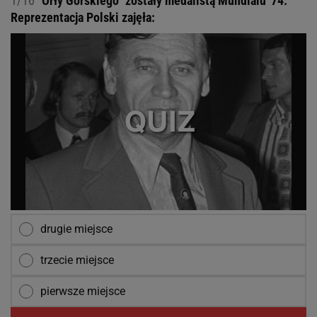
1/16
"Orły Górskiego" zostały medalistą Mundialu '74.
Reprezentacja Polski zajęła:
drugie miejsce
trzecie miejsce
pierwsze miejsce