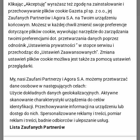
Klikając „Akceptuję” wyrażasz też zgodę na zainstalowanie i
przechowywanie plików cookie Gazeta.pl sp. z o.o., jej
Zaufanych Partnerów i Agora S.A. na Twoim urządzeniu
końcowym. Możesz w każdej chwili zmienić swoje preferencje
Zobacz wideo
Cezary Kucharski: Będzie większa
dotyczące plików cookie, wywołując narzędzie do zarządzania
presja na bezgotówkowe transfery
twoimi preferencjami dot. przetwarzania danych poprzez
odnośnik „Ustawienia prywatności ” w stopce serwisu i
przechodząc do „Ustawień Zaawansowanych”. Zmiana
Podróż na trzy busy i klubowi kucharze
ustawień plików cookie możliwa jest także za pomocą ustawień
przeglądarki.
Legia
, wypełniając zalecenia protokołu
My, nasi Zaufani Partnerzy i Agora S.A. możemy przetwarzać
bezpieczeństwa dotyczące transportu, jako jedyny
dane osobowe w następujących celach:
klub Ekstraklasy zdecydowała się na dwupiętrowy
Użycie dokładnych danych geolokalizacyjnych. Aktywne
skanowanie charakterystyki urządzenia do celów
autokar. Zawodnicy pojechali nim na mecz Pucharu
identyfikacji. Przechowywanie informacji na urządzeniu lub
Polski i do Poznania na spotkanie z
Lechem
.
dostęp do nich. Spersonalizowane reklamy i treści, pomiar
Wszystko po to, by siedząc w zamkniętym
reklam i treści, badnie odbiorców i ulepszanie usług.
pomieszczeniu zachować sugerowane odległości.
Lista Zaufanych Partnerów
Górnik Zabrze sprawę rozwiązał inaczej.