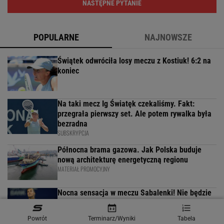
NASTĘPNE PYTANIE
POPULARNE
NAJNOWSZE
Świątek odwróciła losy meczu z Kostiuk! 6:2 na
koniec
Na taki mecz Ig Światęk czekaliśmy. Fakt:
przegrała pierwszy set. Ale potem rywalka była
bezradna
SUBSKRYPCJA
Północna brama gazowa. Jak Polska buduje
nową architekturę energetyczną regionu
MATERIAŁ PROMOCYJNY
Nocna sensacja w meczu Sabalenki! Nie będzie
wielkiego hitu w Toronto
Powrót
Terminarz/Wyniki
Tabela