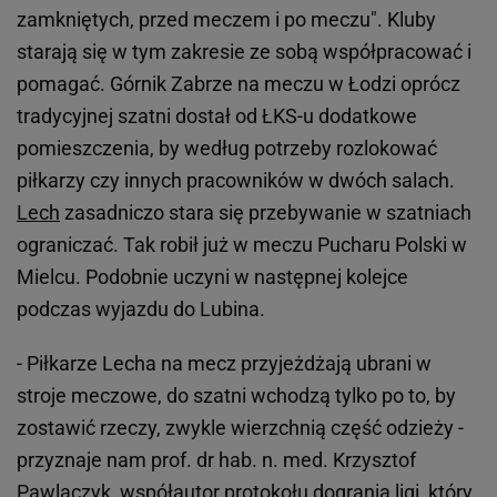
zamkniętych, przed meczem i po meczu". Kluby
starają się w tym zakresie ze sobą współpracować i
pomagać. Górnik Zabrze na meczu w Łodzi oprócz
tradycyjnej szatni dostał od ŁKS-u dodatkowe
pomieszczenia, by według potrzeby rozlokować
piłkarzy czy innych pracowników w dwóch salach.
Lech
zasadniczo stara się przebywanie w szatniach
ograniczać. Tak robił już w meczu Pucharu Polski w
Mielcu. Podobnie uczyni w następnej kolejce
podczas wyjazdu do Lubina.
- Piłkarze Lecha na mecz przyjeżdżają ubrani w
stroje meczowe, do szatni wchodzą tylko po to, by
zostawić rzeczy, zwykle wierzchnią część odzieży -
przyznaje nam prof. dr hab. n. med. Krzysztof
Pawlaczyk, współautor protokołu dogrania
ligi
, który