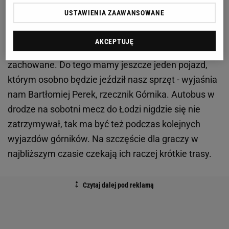
USTAWIENIA ZAAWANSOWANE
- Mamy duży autokar tylko dla piłkarzy. Sztab
szkoleniowy będzie podróżował dodatkowym
AKCEPTUJĘ
busem, więc odległości między pasażerami będą
zachowane. Do tego mamy jeszcze jeden pojazd,
którym osobno będzie jeździł nasz sprzęt - wyjaśnia
nam Bartłomiej Perek, rzecznik Górnika. Autobus w
drodze na sobotni mecz do Łodzi nigdzie się nie
zatrzymywał, tak ma być też podczas kolejnych
wyjazdów górników. Na szczęście dla graczy w
najbliższym czasie czekają ich raczej krótkie trasy.