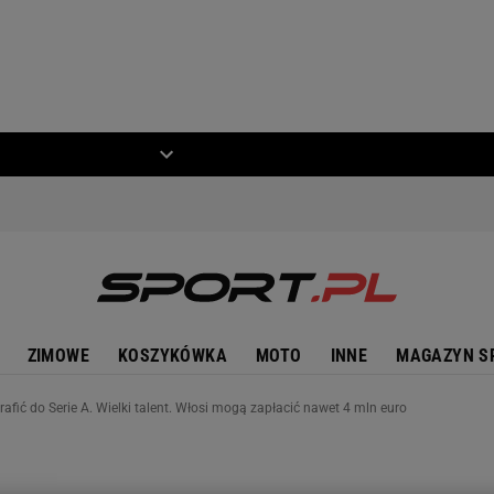
ZIECKO
MOTO
ZIMOWE
KOSZYKÓWKA
MOTO
INNE
MAGAZYN S
afić do Serie A. Wielki talent. Włosi mogą zapłacić nawet 4 mln euro