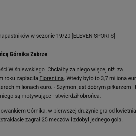
h napastników w sezonie 19/20 [ELEVEN SPORTS]
ńcą Górnika Zabrze
ści Wiśniewskiego. Chciałby za niego więcej niż za
 roku zapłaciła
Fiorentina
. Wtedy było to 3,7 miliona eur
erech milionach euro. - Szymon jest dobrym piłkarzem i t
niego są motywujące - stwierdził obrońca.
owankiem Górnika, w pierwszej drużynie gra od kwietni
straklasie
zagrał 25
meczów
i zdobył jednego gola.