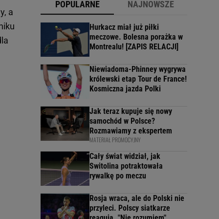
POPULARNE
NAJNOWSZE
y, a
niku
Hurkacz miał już piłki
meczowe. Bolesna porażka w
dla
Montrealu! [ZAPIS RELACJI]
Niewiadoma-Phinney wygrywa
królewski etap Tour de France!
Kosmiczna jazda Polki
Jak teraz kupuje się nowy
samochód w Polsce?
Rozmawiamy z ekspertem
MATERIAŁ PROMOCYJNY
Cały świat widział, jak
Switolina potraktowała
rywalkę po meczu
Rosja wraca, ale do Polski nie
przyleci. Polscy siatkarze
reagują. "Nie rozumiem"