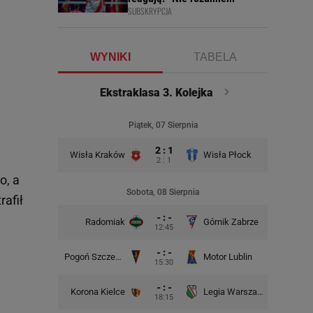
SUBSKRYPCJA
WYNIKI
TABELA
Ekstraklasa 3. Kolejka
Piątek, 07 Sierpnia
2 : 1
Wisła Kraków
Wisła Płock
2 : 1
o, a
Sobota, 08 Sierpnia
rafił
- : -
Radomiak
Górnik Zabrze
Zagłębie
12:45
- : -
a
Pogoń Szczecin
Motor Lublin
Piast G
15:30
- : -
Korona Kielce
Legia Warszawa
Widzew
18:15