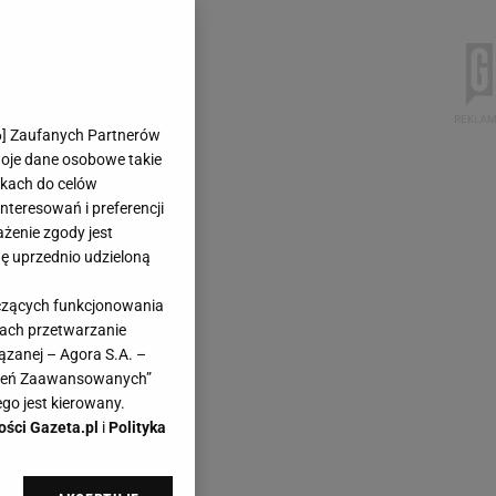
6
] Zaufanych Partnerów
woje dane osobowe takie
likach do celów
teresowań i preferencji
ażenie zgody jest
dę uprzednio udzieloną
yczących funkcjonowania
kach przetwarzanie
ązanej – Agora S.A. –
awień Zaawansowanych”
go jest kierowany.
ości Gazeta.pl
i
Polityka