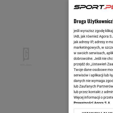
Droga Użytkownicz
jeśli wyrazisz zgodę klika
IAB, jak również Agora S
jak adresy IP, adresy e-m
marketingowych, w szcze
w swoich serwisach, aplik
dobrowolne. Jeśli nie ch
przejdź do „Ustawień Z
Twoje dane osobowe mogą
serwisów i aplikacji lub
danych nie wymaga zgody 
lub Zaufanych Partnerów
lub przez kontakt z admi
Więcej informacji o prz
Prywatności Agora S.A.