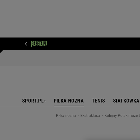
WIADOMOŚCI
NEXT
SPORT
PLOTEK
D
SPORT.PL+
PIŁKA NOŻNA
TENIS
SIATKÓWKA
Piłka nożna
Ekstraklasa
Kolejny Polak może tr