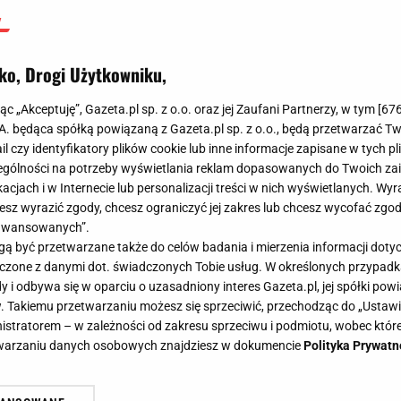
ko, Drogi Użytkowniku,
jąc „Akceptuję”, Gazeta.pl sp. z o.o. oraz jej Zaufani Partnerzy, w tym [
67
.A. będąca spółką powiązaną z Gazeta.pl sp. z o.o., będą przetwarzać T
ail czy identyfikatory plików cookie lub inne informacje zapisane w tych p
gólności na potrzeby wyświetlania reklam dopasowanych do Twoich zain
acjach i w Internecie lub personalizacji treści w nich wyświetlanych. Wyr
cesz wyrazić zgody, chcesz ograniczyć jej zakres lub chcesz wycofać zgo
aawansowanych”.
 być przetwarzane także do celów badania i mierzenia informacji dot
 łączone z danymi dot. świadczonych Tobie usług. W określonych przypad
i odbywa się w oparciu o uzasadniony interes Gazeta.pl, jej spółki powi
. Takiemu przetwarzaniu możesz się sprzeciwić, przechodząc do „Ust
nistratorem – w zależności od zakresu sprzeciwu i podmiotu, wobec które
etwarzaniu danych osobowych znajdziesz w dokumencie
Polityka Prywatn