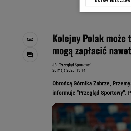
USTAWIENIA ZAA
Klikając „Akceptuję” wyra
Zaufanych Partnerów i A
dotyczące plików cookie,
odnośnik „Ustawienia pr
plików cookie możliwa je
Kolejny Polak może tr
My, nasi Zaufani Partne
mogą zapłacić nawet
Użycie dokładnych danych
Przechowywanie informacji
badnie odbiorców i uleps
JB, "Przegląd Sportowy"
20 maja 2020, 13:14
Obrońcą Górnika Zabrze, Przemys
informuje "Przegląd Sportowy". 