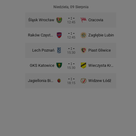
Niedziela, 09 Sierpnia
- : -
Śląsk Wrocław
Cracovia
Motor 
12:45
- : -
Raków Częstochowa
Zagłębie Lubin
12:45
- : -
Lech Poznań
Piast Gliwice
Cra
15:30
- : -
GKS Katowice
Wieczysta Kraków
Wisła 
15:30
- : -
Jagiellonia Białystok
Widzew Łódź
Górnik 
18:15