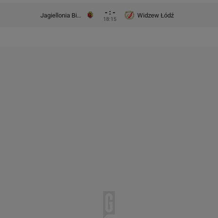
- : -
Jagiellonia Białystok
Widzew Łódź
18:15