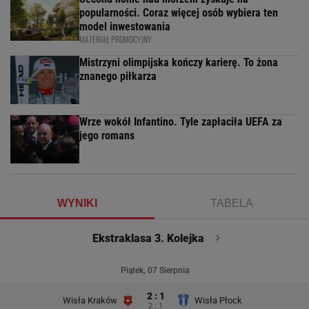
popularności. Coraz więcej osób wybiera ten
model inwestowania
MATERIAŁ PROMOCYJNY
Mistrzyni olimpijska kończy karierę. To żona
znanego piłkarza
Wrze wokół Infantino. Tyle zapłaciła UEFA za
jego romans
WYNIKI
TABELA
Ekstraklasa 3. Kolejka
Piątek, 07 Sierpnia
2 : 1
Wisła Kraków
Wisła Płock
2 : 1