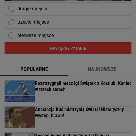
drugie miejsce
trzecie miejsce
pierwsze miejsce
NASTĘPNE PYTANIE
POPULARNE
NAJNOWSZE
Rozstrzygnęli mecz Igi Świątek z Kostiuk. Koniec
w trzech setach
Anastazja Kuś mistrzynią świata! Historyczny
występ, brawo!
Second home nad morzem zyskuje na