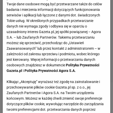
Twoje dane osobowe mogą być przetwarzane także do celów
badania i mierzenia informacji dotyczących funkcjonowania
serwisów i aplikacji lub łączone z danymi dot. świadczonych
Tobie usług. W określonych przypadkach przetwarzanie
danych nie wymaga zgody i odbywa się w oparciu o
uzasadniony interes Gazeta.pl, jej spółki powiązanej – Agora
S.A. – lub Zaufanych Partnerów. Takiemu przetwarzaniu
możesz się sprzeciwić, przechodząc do „Ustawień
Zaawansowanych” lub przez kontakt z administratorem – w
zależności od zakresu sprzeciwu i podmiotu, wobec którego
jest kierowany. Więcej informacji o przetwarzaniu danych
osobowych znajdziesz w dokumencie
Polityka Prywatności
Gazeta.pl
i
Polityka Prywatności Agora S.A.
Klikając „Akceptuję” wyrażasz też zgodę na zainstalowanie i
przechowywanie plików cookie Gazeta.pl sp. z o.o., jej
Zaufanych Partnerów i Agora S.A. na Twoim urządzeniu
Zobacz wideo
Nowy trener Arki: Nie boję się tej
końcowym. Możesz w każdej chwili zmienić swoje preferencje
pracy, choć zdaję sobie sprawę, że podjąłem ryzyko
dotyczące plików cookie, wywołując narzędzie do zarządzania
twoimi preferencjami dot. przetwarzania danych poprzez