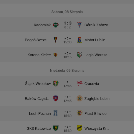
Sobota, 08 Sierpnia
1 : 3
Radomiak
Górnik Zabrze
0 : 2
- : -
Pogoń Szczecin
Motor Lublin
15:30
- : -
Korona Kielce
Legia Warszawa
18:15
Niedziela, 09 Sierpnia
- : -
Śląsk Wrocław
Cracovia
12:45
- : -
Raków Częstochowa
Zagłębie Lubin
12:45
- : -
Lech Poznań
Piast Gliwice
15:30
- : -
GKS Katowice
Wieczysta Kraków
15:30