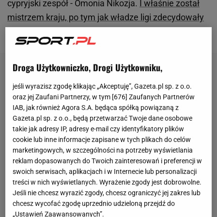
cypryjski zespół - Omonia Nikozja.
I właśnie został
mistrzem kraju, po tym jak władze ligi zdecydowały
się nie kontynuować sezonu
.
Droga Użytkowniczko, Drogi Użytkowniku,
jeśli wyrazisz zgodę klikając „Akceptuję”, Gazeta.pl sp. z o.o.
oraz jej Zaufani Partnerzy, w tym [
676
] Zaufanych Partnerów
IAB, jak również Agora S.A. będąca spółką powiązaną z
Gazeta.pl sp. z o.o., będą przetwarzać Twoje dane osobowe
takie jak adresy IP, adresy e-mail czy identyfikatory plików
cookie lub inne informacje zapisane w tych plikach do celów
marketingowych, w szczególności na potrzeby wyświetlania
reklam dopasowanych do Twoich zainteresowań i preferencji w
swoich serwisach, aplikacjach i w Internecie lub personalizacji
treści w nich wyświetlanych. Wyrażenie zgody jest dobrowolne.
Jeśli nie chcesz wyrazić zgody, chcesz ograniczyć jej zakres lub
chcesz wycofać zgodę uprzednio udzieloną przejdź do
„Ustawień Zaawansowanych”.