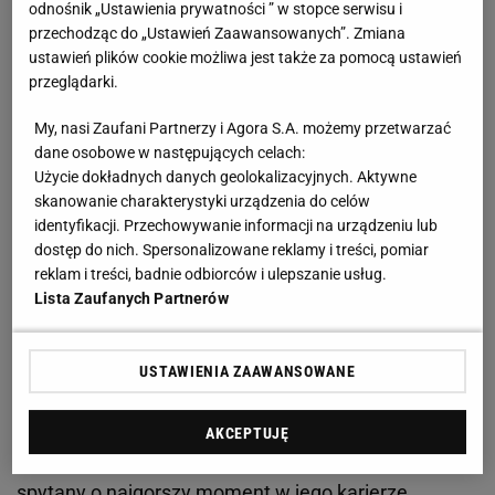
odnośnik „Ustawienia prywatności ” w stopce serwisu i
- Oczywiście chcieliśmy wywalczyć tytuł normalnie.
przechodząc do „Ustawień Zaawansowanych”. Zmiana
Niestety rząd stwierdził, że nie można grać.
ustawień plików cookie możliwa jest także za pomocą ustawień
Podejrzewam, że chciał piłkę traktować jak
przeglądarki.
wszystkie inne sektory. Dla społeczeństwa to trudny
My, nasi Zaufani Partnerzy i Agora S.A. możemy przetwarzać
czas, niemal katastrofa, i futbol staje się bardzo
dane osobowe w następujących celach:
mało znaczący w takim momencie. Ale zdobyliśmy
Użycie dokładnych danych geolokalizacyjnych. Aktywne
skanowanie charakterystyki urządzenia do celów
go zasłużenie. Prowadziliśmy po sezonie
identyfikacji. Przechowywanie informacji na urządzeniu lub
zasadniczym i także w grupie mistrzowskiej, dzięki
dostęp do nich. Spersonalizowane reklamy i treści, pomiar
temu, że mamy lepszy bilans bezpośrednich
reklam i treści, badnie odbiorców i ulepszanie usług.
spotkań z Anorthosisem. Jestem bardzo dumny z
Lista Zaufanych Partnerów
zespołu. Minęło dziesięć lat, odkąd Omonia
poprzedni raz była mistrzem. Nasi fani teraz są
USTAWIENIA ZAAWANSOWANE
szczęśliwi, ale niestety nie mogą celebrować
sukcesu -
powiedział Berg w rozmowie z
AKCEPTUJĘ
"Przeglądem Sportowym
". Norweg został też
spytany o najgorszy moment w jego karierze.