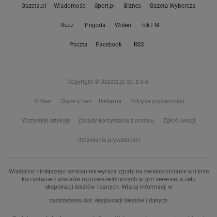
Gazeta.pl
Wiadomości
Sport.pl
Biznes
Gazeta Wyborcza
Buzz
Pogoda
Wideo
Tok.FM
Poczta
Facebook
RSS
Copyright © Gazeta.pl sp. z o.o.
O Nas
Staże u nas
Reklama
Polityka prywatności
Wszystkie artykuły
Zasady korzystania z portalu
Zgłoś uwagi
Ustawienia prywatności
Właściciel niniejszego serwisu nie wyraża zgody na zwielokrotnianie ani inne
korzystanie z utworów rozpowszechnionych w tym serwisie, w celu
eksploracji tekstów i danych. Więcej informacji w
zastrzeżeniu dot. eksploracji tekstów i danych