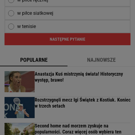
w piłce siatkowej
w tenisie
NASTĘPNE PYTANIE
POPULARNE
NAJNOWSZE
Anastazja Kuś mistrzynią świata! Historyczny
występ, brawo!
Rozstrzygnęli mecz Igi Świątek z Kostiuk. Koniec
w trzech setach
Second home nad morzem zyskuje na
popularności. Coraz więcej osób wybiera ten