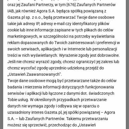
oraz jej Zaufani Partnerzy, w tym [
676
] Zaufanych Partnerów
obserwuje
Aleksandra Buksę
z Wisły Kraków.
IAB, jak również Agora S.A. będąca spółką powiązaną z
Gazeta.pl sp. z o.o., będą przetwarzać Twoje dane osobowe
takie jak adresy IP, adresy e-mail czy identyfikatory plików
cookie lub inne informacje zapisane w tych plikach do celów
marketingowych, w szczególności na potrzeby wyświetlania
reklam dopasowanych do Twoich zainteresowań i preferencji w
swoich serwisach, aplikacjach i w Internecie lub personalizacji
treści w nich wyświetlanych. Wyrażenie zgody jest dobrowolne.
Jeśli nie chcesz wyrazić zgody, chcesz ograniczyć jej zakres lub
chcesz wycofać zgodę uprzednio udzieloną przejdź do
„Ustawień Zaawansowanych”.
Twoje dane osobowe mogą być przetwarzane także do celów
badania i mierzenia informacji dotyczących funkcjonowania
serwisów i aplikacji lub łączone z danymi dot. świadczonych
Tobie usług. W określonych przypadkach przetwarzanie
danych nie wymaga zgody i odbywa się w oparciu o
uzasadniony interes Gazeta.pl, jej spółki powiązanej – Agora
S.A. – lub Zaufanych Partnerów. Takiemu przetwarzaniu
możesz się sprzeciwić, przechodząc do „Ustawień