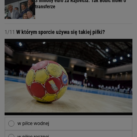
3 miliony euro za Rajovicia. Tak Bobić mówi o
transferze
1/11
W którym sporcie używa się takiej piłki?
w piłce wodnej
w piłce ręcznej