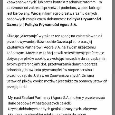
Zaawansowanych” lub przez kontakt z administratorem – w
zależności od zakresu sprzeciwu i podmiotu, wobec którego
jest kierowany. Więcej informacji o przetwarzaniu danych
osobowych znajdziesz w dokumencie
Polityka Prywatności
Gazeta.pl
i
Polityka Prywatności Agora S.A.
Klikając „Akceptuję” wyrażasz też zgodę na zainstalowanie i
przechowywanie plików cookie Gazeta.pl sp. z o.o., jej
Zaufanych Partnerów i Agora S.A. na Twoim urządzeniu
końcowym. Możesz w każdej chwili zmienić swoje preferencje
dotyczące plików cookie, wywołując narzędzie do zarządzania
twoimi preferencjami dot. przetwarzania danych poprzez
odnośnik „Ustawienia prywatności ” w stopce serwisu i
przechodząc do „Ustawień Zaawansowanych”. Zmiana
ustawień plików cookie możliwa jest także za pomocą ustawień
Zobacz wideo
Zbigniew Boniek szczerze o tym, kto
przeglądarki.
zapłaci za testy na koronawirusa dla piłkarzy
My, nasi Zaufani Partnerzy i Agora S.A. możemy przetwarzać
ekstraklas
dane osobowe w następujących celach:
Użycie dokładnych danych geolokalizacyjnych. Aktywne
skanowanie charakterystyki urządzenia do celów