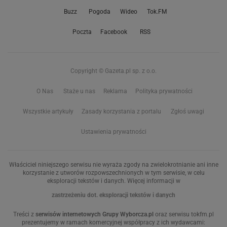
Buzz
Pogoda
Wideo
Tok.FM
Poczta
Facebook
RSS
Copyright © Gazeta.pl sp. z o.o.
O Nas
Staże u nas
Reklama
Polityka prywatności
Wszystkie artykuły
Zasady korzystania z portalu
Zgłoś uwagi
Ustawienia prywatności
Właściciel niniejszego serwisu nie wyraża zgody na zwielokrotnianie ani inne
korzystanie z utworów rozpowszechnionych w tym serwisie, w celu
eksploracji tekstów i danych. Więcej informacji w
zastrzeżeniu dot. eksploracji tekstów i danych
Treści z
serwisów internetowych Grupy Wyborcza.pl
oraz serwisu tokfm.pl
prezentujemy w ramach komercyjnej współpracy z ich wydawcami: