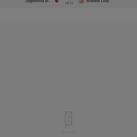
Jagiellonia Białystok
Widzew Łódź
18:15