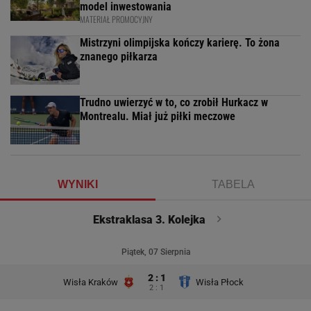
model inwestowania
MATERIAŁ PROMOCYJNY
Mistrzyni olimpijska kończy karierę. To żona
znanego piłkarza
Trudno uwierzyć w to, co zrobił Hurkacz w
Montrealu. Miał już piłki meczowe
WYNIKI
TABELA
Ekstraklasa 3. Kolejka
Piątek, 07 Sierpnia
2 : 1
Wisła Kraków
Wisła Płock
2 : 1