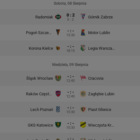
Sobota, 08 Sierpnia
0 : 2
Radomiak
Górnik Zabrze
0 : 2
- : -
Pogoń Szczecin
Motor Lublin
15:30
- : -
Korona Kielce
Legia Warszawa
18:15
Niedziela, 09 Sierpnia
- : -
Śląsk Wrocław
Cracovia
12:45
- : -
Raków Częstochowa
Zagłębie Lubin
12:45
- : -
Lech Poznań
Piast Gliwice
15:30
- : -
GKS Katowice
Wieczysta Kraków
15:30
- : -