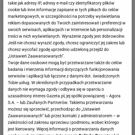
ostatnich dniach zrobione testy bardziej
takie jak adresy IP, adresy e-mail czy identyfikatory plików
cookie lub inne informacje zapisane w tych plikach do celów
zaawansowane, z wymazu. Chodzi o tych
marketingowych, w szczególności na potrzeby wyświetlania
zawodników, którzy zgłaszali jakieś niepokojące
reklam dopasowanych do Twoich zainteresowań i preferencji w
objawy w wypełnianych codziennie od dwóch
swoich serwisach, aplikacjach i w Internecie lub personalizacji
tygodni ankietach medycznych. Na razie wszystkie
treści w nich wyświetlanych. Wyrażenie zgody jest dobrowolne.
Jeśli nie chcesz wyrazić zgody, chcesz ograniczyć jej zakres lub
testy dały wynik negatywny.
chcesz wycofać zgodę uprzednio udzieloną przejdź do
„Ustawień Zaawansowanych”.
Twoje dane osobowe mogą być przetwarzane także do celów
badania i mierzenia informacji dotyczących funkcjonowania
serwisów i aplikacji lub łączone z danymi dot. świadczonych
Tobie usług. W określonych przypadkach przetwarzanie
danych nie wymaga zgody i odbywa się w oparciu o
uzasadniony interes Gazeta.pl, jej spółki powiązanej – Agora
S.A. – lub Zaufanych Partnerów. Takiemu przetwarzaniu
możesz się sprzeciwić, przechodząc do „Ustawień
Zaawansowanych” lub przez kontakt z administratorem – w
zależności od zakresu sprzeciwu i podmiotu, wobec którego
jest kierowany. Więcej informacji o przetwarzaniu danych