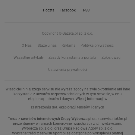
Poczta
Facebook
RSS
Copyright © Gazeta.pl sp. z o.o.
O Nas
Staże u nas
Reklama
Polityka prywatności
Wszystkie artykuły
Zasady korzystania z portalu
Zgłoś uwagi
Ustawienia prywatności
Właściciel niniejszego serwisu nie wyraża zgody na zwielokrotnianie ani inne
korzystanie z utworów rozpowszechnionych w tym serwisie, w celu
eksploracji tekstów i danych. Więcej informacji w
zastrzeżeniu dot. eksploracji tekstów i danych
Treści z
serwisów internetowych Grupy Wyborcza.pl
oraz serwisu tokfm.pl
prezentujemy w ramach komercyjnej współpracy z ich wydawcami:
Wyborcza sp. z o.o. oraz Grupą Radiową Agory sp. z o.o.
Wybrane treści z serwisu Sport.pl są dostępne po wykupieniu płatnej