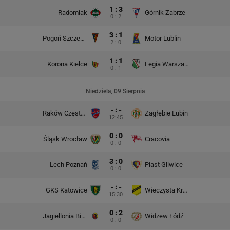
1 : 3
Radomiak
Górnik Zabrze
0 : 2
3 : 1
Pogoń Szczecin
Motor Lublin
2 : 0
1 : 1
Korona Kielce
Legia Warszawa
0 : 1
Niedziela, 09 Sierpnia
- : -
Raków Częstochowa
Zagłębie Lubin
12:45
0 : 0
Śląsk Wrocław
Cracovia
0 : 0
3 : 0
Lech Poznań
Piast Gliwice
0 : 0
- : -
GKS Katowice
Wieczysta Kraków
15:30
0 : 2
Jagiellonia Białystok
Widzew Łódź
0 : 0