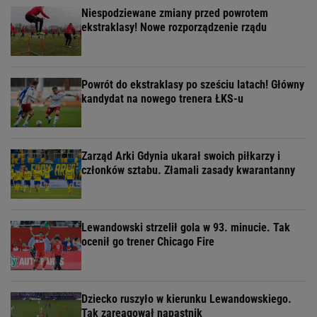
Niespodziewane zmiany przed powrotem
ekstraklasy! Nowe rozporządzenie rządu
Powrót do ekstraklasy po sześciu latach! Główny
kandydat na nowego trenera ŁKS-u
Zarząd Arki Gdynia ukarał swoich piłkarzy i
członków sztabu. Złamali zasady kwarantanny
Lewandowski strzelił gola w 93. minucie. Tak
ocenił go trener Chicago Fire
Dziecko ruszyło w kierunku Lewandowskiego.
Tak zareagował napastnik