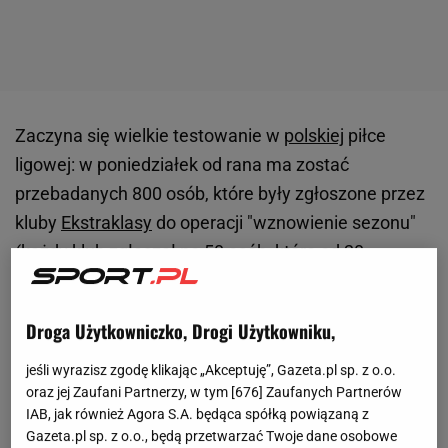
Zaczyna się wielkie testowanie w
polskiej
piłce
ligowej: w poniedziałek od rana ma zostać
przebadanych 800 osób, które były zgłoszone przez
kluby
Ekstraklasy
do operacji "wznowienie sezonu"
(każdy klub zgłaszał po 50 osób, które od 20
kwietnia miały poddać się samoizolacji). Każdy klub
ma przygotować jedno lub dwa miejsca pobrań krwi
Droga Użytkowniczko, Drogi Użytkowniku,
do testów przesiewowych, na dwa rodzaje
przeciwciał: jeden ich rodzaj daje informację, że
jeśli wyrazisz zgodę klikając „Akceptuję”, Gazeta.pl sp. z o.o.
oraz jej Zaufani Partnerzy, w tym [
676
] Zaufanych Partnerów
dana osoba właśnie przechodzi chorobę, drugi – że
IAB, jak również Agora S.A. będąca spółką powiązaną z
już ją przeszła. Ale niektórzy piłkarze mieli już w
Gazeta.pl sp. z o.o., będą przetwarzać Twoje dane osobowe