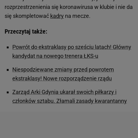
rozprzestrzenienia się koronawirusa w klubie i nie da
się skompletować
kadry
na mecze.
Przeczytaj także:
Powrót do ekstraklasy po sześciu latach! Główny
kandydat na nowego trenera ŁKS-u
Niespodziewane zmiany przed powrotem
ekstraklasy! Nowe rozporządzenie rządu
Zarząd Arki Gdynia ukarał swoich piłkarzy i
członków sztabu. Złamali zasady kwarantanny