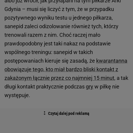
albo już wrócił, jak przyłapani na tym piłkarze Arki
Gdynia – musi się liczyć z tym, że w przypadku
pozytywnego wyniku testu u jednego piłkarza,
sanepid zaleci odizolowanie również tych, którzy
trenowali razem z nim. Choć raczej mało
prawdopodobny jest taki nakaz na podstawie
wspólnego treningu: sanepid w takich
postępowaniach kieruje się zasadą, że
kwarantanna
obowiązuje tego, kto miał bardzo bliski kontakt z
zakażonym łącznie przez co najmniej 15 minut
, a tak
długi kontakt praktycznie podczas
gry
w piłkę nie
występuje.