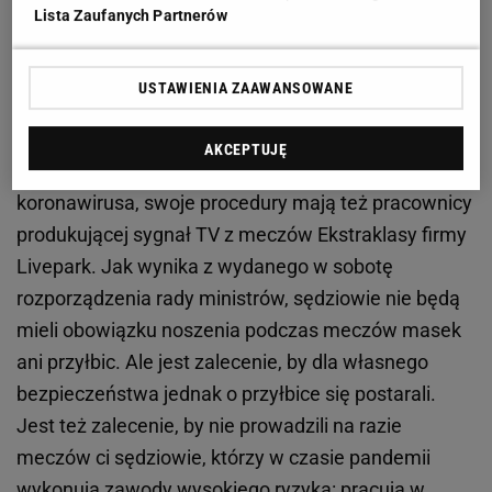
Zobacz wideo
Zbigniew Boniek mocno o
Lista Zaufanych Partnerów
spekulacjach powrotu Ekstraklasy.
USTAWIENIA ZAAWANSOWANE
Od 4 maja samoizolacji połączonej z wypełnianiem
ankiet zdrowotnych mają się poddać sędziowie, oni
AKCEPTUJĘ
też – jak piłkarze – przejdą dwie tury testów na
koronawirusa, swoje procedury mają też pracownicy
produkującej sygnał TV z meczów Ekstraklasy firmy
Livepark. Jak wynika z wydanego w sobotę
rozporządzenia rady ministrów, sędziowie nie będą
mieli obowiązku noszenia podczas meczów masek
ani przyłbic. Ale jest zalecenie, by dla własnego
bezpieczeństwa jednak o przyłbice się postarali.
Jest też zalecenie, by nie prowadzili na razie
meczów ci sędziowie, którzy w czasie pandemii
wykonują zawody wysokiego ryzyka: pracują w