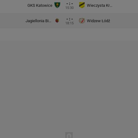
- : -
GKS Katowice
Wieczysta Kraków
15:30
- : -
Jagiellonia Białystok
Widzew Łódź
18:15