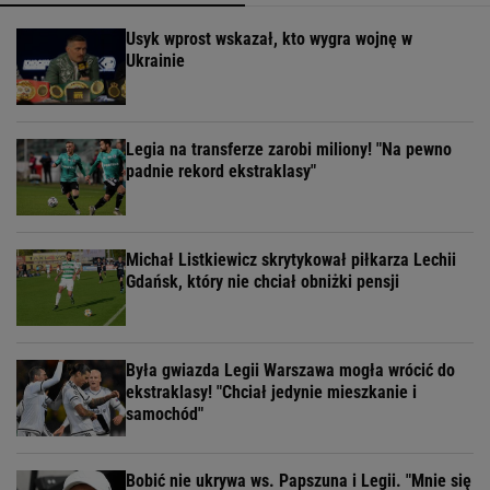
Usyk wprost wskazał, kto wygra wojnę w
Ukrainie
Legia na transferze zarobi miliony! "Na pewno
padnie rekord ekstraklasy"
Michał Listkiewicz skrytykował piłkarza Lechii
Gdańsk, który nie chciał obniżki pensji
Była gwiazda Legii Warszawa mogła wrócić do
ekstraklasy! "Chciał jedynie mieszkanie i
samochód"
Bobić nie ukrywa ws. Papszuna i Legii. "Mnie się