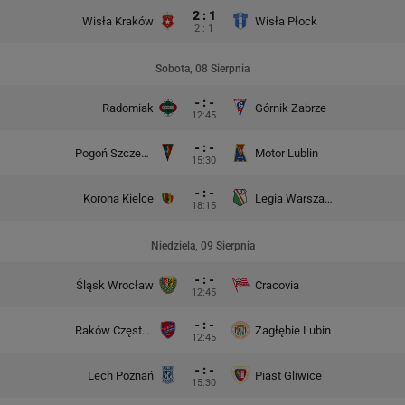
2 : 1
Wisła Kraków
Wisła Płock
2 : 1
Sobota, 08 Sierpnia
- : -
Radomiak
Górnik Zabrze
12:45
- : -
Pogoń Szczecin
Motor Lublin
15:30
- : -
Korona Kielce
Legia Warszawa
18:15
Niedziela, 09 Sierpnia
- : -
Śląsk Wrocław
Cracovia
12:45
- : -
Raków Częstochowa
Zagłębie Lubin
12:45
- : -
Lech Poznań
Piast Gliwice
15:30