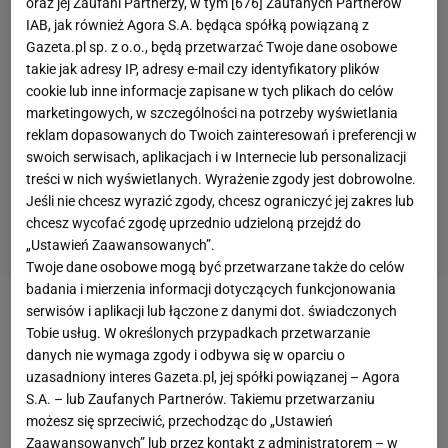
oraz jej Zaufani Partnerzy, w tym [
676
] Zaufanych Partnerów
IAB, jak również Agora S.A. będąca spółką powiązaną z
Gazeta.pl sp. z o.o., będą przetwarzać Twoje dane osobowe
takie jak adresy IP, adresy e-mail czy identyfikatory plików
cookie lub inne informacje zapisane w tych plikach do celów
marketingowych, w szczególności na potrzeby wyświetlania
reklam dopasowanych do Twoich zainteresowań i preferencji w
swoich serwisach, aplikacjach i w Internecie lub personalizacji
treści w nich wyświetlanych. Wyrażenie zgody jest dobrowolne.
Jeśli nie chcesz wyrazić zgody, chcesz ograniczyć jej zakres lub
chcesz wycofać zgodę uprzednio udzieloną przejdź do
„Ustawień Zaawansowanych”.
Twoje dane osobowe mogą być przetwarzane także do celów
badania i mierzenia informacji dotyczących funkcjonowania
serwisów i aplikacji lub łączone z danymi dot. świadczonych
16 zwycięstw w 38
meczach
odniosła
Wisła Kraków
Tobie usług. W określonych przypadkach przetwarzanie
pod wodzą
Kiko Ramireza
. Hiszpan prowadził
danych nie wymaga zgody i odbywa się w oparciu o
krakowski zespół od stycznia do grudnia 2017 roku.
uzasadniony interes Gazeta.pl, jej spółki powiązanej – Agora
S.A. – lub Zaufanych Partnerów. Takiemu przetwarzaniu
To właśnie Ramirez ściągnął do Wisły Pola Lloncha,
możesz się sprzeciwić, przechodząc do „Ustawień
Jesusa Imaza czy
Carlitosa
, czyli
piłkarzy
, którzy
Zaawansowanych” lub przez kontakt z administratorem – w