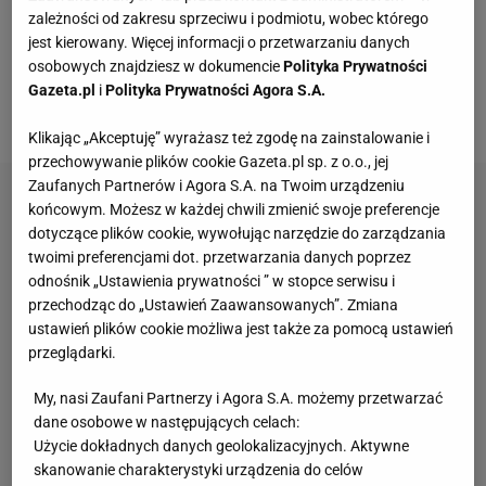
podnieśli jej poziom
sportowy
. Ramirez mógł
zależności od zakresu sprzeciwu i podmiotu, wobec którego
jest kierowany. Więcej informacji o przetwarzaniu danych
powalczyć z Wisłą o ambitne cele, ale - jak sam
osobowych znajdziesz w dokumencie
Polityka Prywatności
przyznaje - w klubie zabrakło cierpliwości do jego
Gazeta.pl
i
Polityka Prywatności Agora S.A.
osoby. Hiszpan mówi wprost dlaczego.
Klikając „Akceptuję” wyrażasz też zgodę na zainstalowanie i
przechowywanie plików cookie Gazeta.pl sp. z o.o., jej
Zaufanych Partnerów i Agora S.A. na Twoim urządzeniu
końcowym. Możesz w każdej chwili zmienić swoje preferencje
dotyczące plików cookie, wywołując narzędzie do zarządzania
twoimi preferencjami dot. przetwarzania danych poprzez
odnośnik „Ustawienia prywatności ” w stopce serwisu i
przechodząc do „Ustawień Zaawansowanych”. Zmiana
ustawień plików cookie możliwa jest także za pomocą ustawień
przeglądarki.
My, nasi Zaufani Partnerzy i Agora S.A. możemy przetwarzać
dane osobowe w następujących celach:
Użycie dokładnych danych geolokalizacyjnych. Aktywne
skanowanie charakterystyki urządzenia do celów