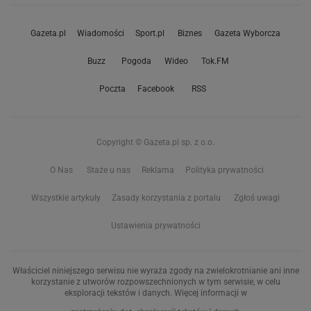
Gazeta.pl
Wiadomości
Sport.pl
Biznes
Gazeta Wyborcza
Buzz
Pogoda
Wideo
Tok.FM
Poczta
Facebook
RSS
Copyright © Gazeta.pl sp. z o.o.
O Nas
Staże u nas
Reklama
Polityka prywatności
Wszystkie artykuły
Zasady korzystania z portalu
Zgłoś uwagi
Ustawienia prywatności
Właściciel niniejszego serwisu nie wyraża zgody na zwielokrotnianie ani inne
korzystanie z utworów rozpowszechnionych w tym serwisie, w celu
eksploracji tekstów i danych. Więcej informacji w