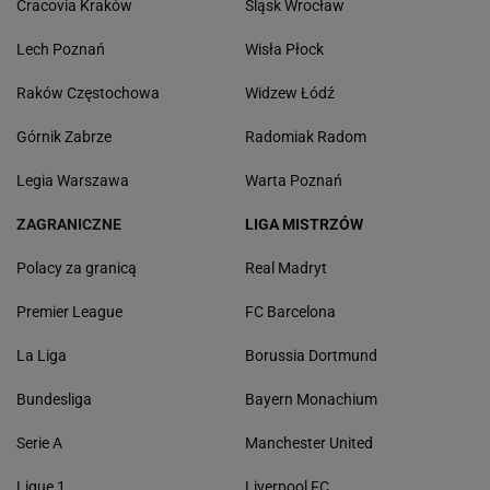
Cracovia Kraków
Śląsk Wrocław
Lech Poznań
Wisła Płock
Raków Częstochowa
Widzew Łódź
Górnik Zabrze
Radomiak Radom
Legia Warszawa
Warta Poznań
ZAGRANICZNE
LIGA MISTRZÓW
Polacy za granicą
Real Madryt
Premier League
FC Barcelona
La Liga
Borussia Dortmund
Bundesliga
Bayern Monachium
Serie A
Manchester United
Ligue 1
Liverpool FC