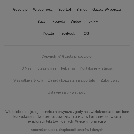
Gazeta.pl
Wiadomości
Sport.pl
Biznes
Gazeta Wyborcza
Buzz
Pogoda
Wideo
Tok.FM
Poczta
Facebook
RSS
Copyright © Gazeta.pl sp. z o.o.
O Nas
Staże u nas
Reklama
Polityka prywatności
Wszystkie artykuły
Zasady korzystania z portalu
Zgłoś uwagi
Ustawienia prywatności
Właściciel niniejszego serwisu nie wyraża zgody na zwielokrotnianie ani inne
korzystanie z utworów rozpowszechnionych w tym serwisie, w celu
eksploracji tekstów i danych. Więcej informacji w
zastrzeżeniu dot. eksploracji tekstów i danych