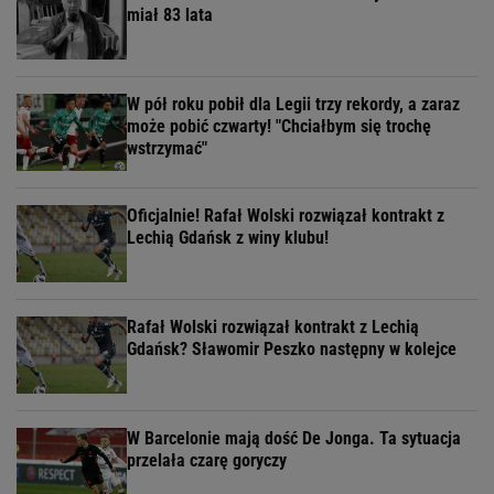
miał 83 lata
W pół roku pobił dla Legii trzy rekordy, a zaraz
może pobić czwarty! "Chciałbym się trochę
wstrzymać"
Oficjalnie! Rafał Wolski rozwiązał kontrakt z
Lechią Gdańsk z winy klubu!
Rafał Wolski rozwiązał kontrakt z Lechią
Gdańsk? Sławomir Peszko następny w kolejce
W Barcelonie mają dość De Jonga. Ta sytuacja
przelała czarę goryczy