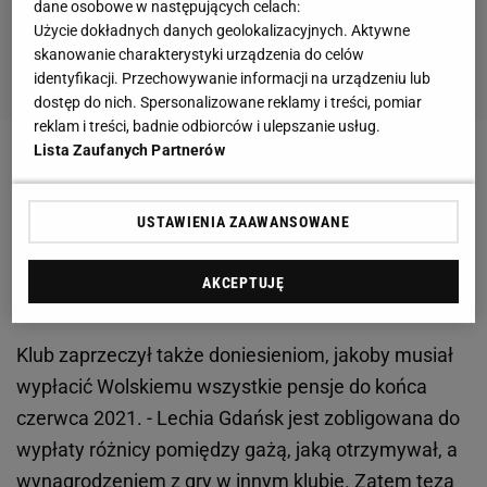
dane osobowe w następujących celach:
Użycie dokładnych danych geolokalizacyjnych. Aktywne
skanowanie charakterystyki urządzenia do celów
identyfikacji. Przechowywanie informacji na urządzeniu lub
dostęp do nich. Spersonalizowane reklamy i treści, pomiar
reklam i treści, badnie odbiorców i ulepszanie usług.
Lista Zaufanych Partnerów
Zobacz wideo
Błaszczykowski pojedzie na Euro
2020?
USTAWIENIA ZAAWANSOWANE
Lechia nie musi Wolskiemu wypłacać wszystkich
AKCEPTUJĘ
pensji
Klub zaprzeczył także doniesieniom, jakoby musiał
wypłacić Wolskiemu wszystkie pensje do końca
czerwca 2021. - Lechia Gdańsk jest zobligowana do
wypłaty różnicy pomiędzy gażą, jaką otrzymywał, a
wynagrodzeniem z
gry
w innym klubie. Zatem teza