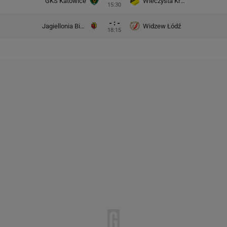
GKS Katowice
Wieczysta Kraków
15:30
- : -
Jagiellonia Białystok
Widzew Łódź
18:15