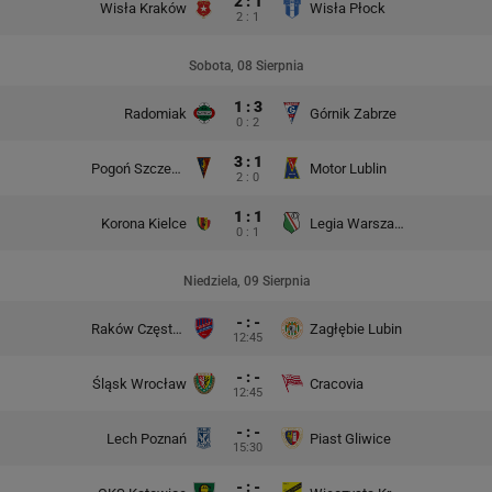
2 : 1
Wisła Kraków
Wisła Płock
2 : 1
Sobota, 08 Sierpnia
1 : 3
Radomiak
Górnik Zabrze
0 : 2
3 : 1
Pogoń Szczecin
Motor Lublin
2 : 0
1 : 1
Korona Kielce
Legia Warszawa
0 : 1
Niedziela, 09 Sierpnia
- : -
Raków Częstochowa
Zagłębie Lubin
12:45
- : -
Śląsk Wrocław
Cracovia
12:45
- : -
Lech Poznań
Piast Gliwice
15:30
- : -