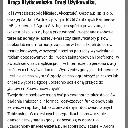
Droga Użytkowniczko, Drogi Użytkowniku,
jeśli wyrazisz zgodę klikając „Akceptuję”, Gazeta.pl sp. z o.o.
oraz jej Zaufani Partnerzy, w tym [
676
] Zaufanych Partnerów
IAB, jak również Agora S.A. będąca spółką powiązaną z
Rafał Wolski
właśnie stał się wolnym zawodnikiem
Gazeta.pl sp. z o.o., będą przetwarzać Twoje dane osobowe
po tym, jak z winy klubu rozwiązał swoją umowę z
takie jak adresy IP, adresy e-mail czy identyfikatory plików
Lechią Gdańsk
, która wydała w tej sprawie
cookie lub inne informacje zapisane w tych plikach do celów
marketingowych, w szczególności na potrzeby wyświetlania
komunikat. -
Lechia
Gdańsk S.A. potwierdza fakt, iż
reklam dopasowanych do Twoich zainteresowań i preferencji w
kontrakt o profesjonalne uprawianie
piłki nożnej
swoich serwisach, aplikacjach i w Internecie lub personalizacji
pomiędzy Klubem a Zawodnikiem uległ rozwiązaniu
treści w nich wyświetlanych. Wyrażenie zgody jest dobrowolne.
z dniem 4 marca 2020 roku - czytamy na oficjalnej
Jeśli nie chcesz wyrazić zgody, chcesz ograniczyć jej zakres lub
chcesz wycofać zgodę uprzednio udzieloną przejdź do
stronie klubu.
„Ustawień Zaawansowanych”.
Twoje dane osobowe mogą być przetwarzane także do celów
badania i mierzenia informacji dotyczących funkcjonowania
serwisów i aplikacji lub łączone z danymi dot. świadczonych
Tobie usług. W określonych przypadkach przetwarzanie
danych nie wymaga zgody i odbywa się w oparciu o
uzasadniony interes Gazeta.pl, jej spółki powiązanej – Agora