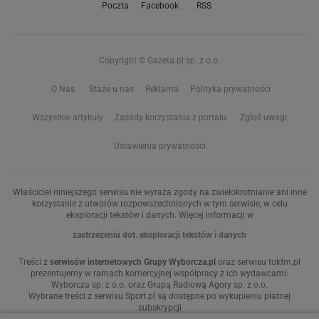
Poczta
Facebook
RSS
Copyright © Gazeta.pl sp. z o.o.
O Nas
Staże u nas
Reklama
Polityka prywatności
Wszystkie artykuły
Zasady korzystania z portalu
Zgłoś uwagi
Ustawienia prywatności
Właściciel niniejszego serwisu nie wyraża zgody na zwielokrotnianie ani inne
korzystanie z utworów rozpowszechnionych w tym serwisie, w celu
eksploracji tekstów i danych. Więcej informacji w
zastrzeżeniu dot. eksploracji tekstów i danych
Treści z
serwisów internetowych Grupy Wyborcza.pl
oraz serwisu tokfm.pl
prezentujemy w ramach komercyjnej współpracy z ich wydawcami:
Wyborcza sp. z o.o. oraz Grupą Radiową Agory sp. z o.o.
Wybrane treści z serwisu Sport.pl są dostępne po wykupieniu płatnej
subskrypcji