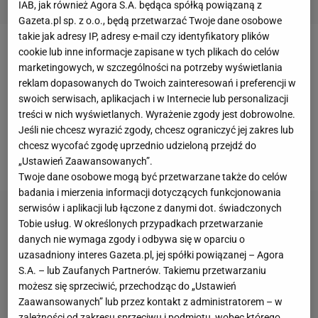
IAB, jak również Agora S.A. będąca spółką powiązaną z
Gazeta.pl sp. z o.o., będą przetwarzać Twoje dane osobowe
takie jak adresy IP, adresy e-mail czy identyfikatory plików
cookie lub inne informacje zapisane w tych plikach do celów
-
Legia Warszawa
jest jednym z klubów, który się
marketingowych, w szczególności na potrzeby wyświetlania
mną interesuje. Ale wciąż mam wiele czasu na
reklam dopasowanych do Twoich zainteresowań i preferencji w
decyzję. Kolejny klub i miasto, w którym będę żył,
swoich serwisach, aplikacjach i w Internecie lub personalizacji
treści w nich wyświetlanych. Wyrażenie zgody jest dobrowolne.
muszą zostać odpowiednio dobrane dla mnie i całej
Jeśli nie chcesz wyrazić zgody, chcesz ograniczyć jej zakres lub
rodziny - stwierdził Vito Wormgoor w rozmowie z
chcesz wycofać zgodę uprzednio udzieloną przejdź do
norweskim dziennikiem "
Bergensavisen
".
„Ustawień Zaawansowanych”.
Twoje dane osobowe mogą być przetwarzane także do celów
badania i mierzenia informacji dotyczących funkcjonowania
serwisów i aplikacji lub łączone z danymi dot. świadczonych
Tobie usług. W określonych przypadkach przetwarzanie
danych nie wymaga zgody i odbywa się w oparciu o
uzasadniony interes Gazeta.pl, jej spółki powiązanej – Agora
S.A. – lub Zaufanych Partnerów. Takiemu przetwarzaniu
możesz się sprzeciwić, przechodząc do „Ustawień
Zaawansowanych” lub przez kontakt z administratorem – w
zależności od zakresu sprzeciwu i podmiotu, wobec którego