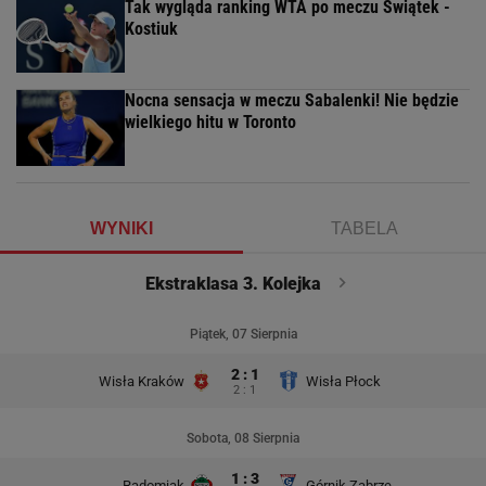
Tak wygląda ranking WTA po meczu Świątek -
Kostiuk
Nocna sensacja w meczu Sabalenki! Nie będzie
wielkiego hitu w Toronto
WYNIKI
TABELA
Ekstraklasa 3. Kolejka
Piątek, 07 Sierpnia
2 : 1
Wisła Kraków
Wisła Płock
2 : 1
Sobota, 08 Sierpnia
1 : 3
Radomiak
Górnik Zabrze