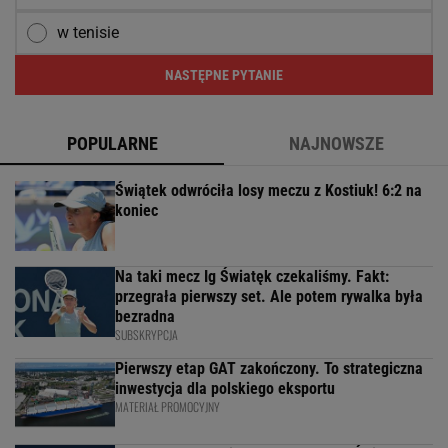
w tenisie
NASTĘPNE PYTANIE
POPULARNE
NAJNOWSZE
Świątek odwróciła losy meczu z Kostiuk! 6:2 na
koniec
Na taki mecz Ig Światęk czekaliśmy. Fakt:
przegrała pierwszy set. Ale potem rywalka była
bezradna
SUBSKRYPCJA
Pierwszy etap GAT zakończony. To strategiczna
inwestycja dla polskiego eksportu
MATERIAŁ PROMOCYJNY