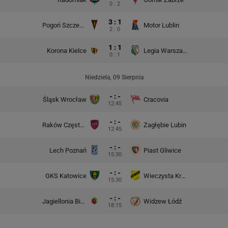
0 : 2
3 : 1
Pogoń Szczecin
Motor Lublin
2 : 0
1 : 1
Korona Kielce
Legia Warszawa
0 : 1
Niedziela, 09 Sierpnia
- : -
Śląsk Wrocław
Cracovia
12:45
- : -
Raków Częstochowa
Zagłębie Lubin
12:45
- : -
Lech Poznań
Piast Gliwice
15:30
- : -
GKS Katowice
Wieczysta Kraków
15:30
- : -
Jagiellonia Białystok
Widzew Łódź
18:15