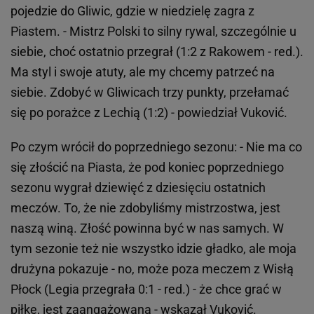
pojedzie do Gliwic, gdzie w niedzielę zagra z
Piastem. - Mistrz Polski to silny rywal, szczególnie u
siebie, choć ostatnio przegrał (1:2 z Rakowem - red.).
Ma styl i swoje atuty, ale my chcemy patrzeć na
siebie. Zdobyć w Gliwicach trzy punkty, przełamać
się po porażce z Lechią (1:2) - powiedział Vuković.
Po czym wrócił do poprzedniego sezonu: - Nie ma co
się złościć na Piasta, że pod koniec poprzedniego
sezonu wygrał dziewięć z dziesięciu ostatnich
meczów. To, że nie zdobyliśmy mistrzostwa, jest
naszą winą. Złość powinna być w nas samych. W
tym sezonie też nie wszystko idzie gładko, ale moja
drużyna pokazuje - no, może poza meczem z Wisłą
Płock (Legia przegrała 0:1 - red.) - że chce grać w
piłkę, jest zaangażowana - wskazał Vuković.