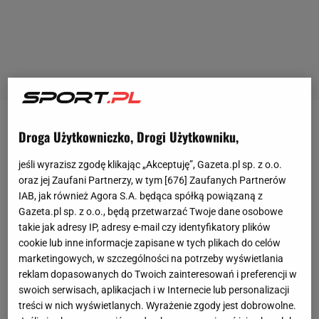
Aleksandar Vuković na piątkowej konferencji
Droga Użytkowniczko, Drogi Użytkowniku,
przekazał tak naprawdę dwie dobre wiadomości.
jeśli wyrazisz zgodę klikając „Akceptuję”, Gazeta.pl sp. z o.o.
Pierwsza była taka, że gotowy do gry jest już Paweł
oraz jej Zaufani Partnerzy, w tym [
676
] Zaufanych Partnerów
Wszołek. 27-letni skrzydłowy, który dwa tygodnie
IAB, jak również Agora S.A. będąca spółką powiązaną z
Gazeta.pl sp. z o.o., będą przetwarzać Twoje dane osobowe
temu podpisał kontrakt z
Legią
, ma znaleźć się w
takie jak adresy IP, adresy e-mail czy identyfikatory plików
kadrze na niedzielny
mecz
z Piastem Gliwice. Druga
cookie lub inne informacje zapisane w tych plikach do celów
dobra wiadomość dotyczy Cafu. Portugalczyk w
marketingowych, w szczególności na potrzeby wyświetlania
reklam dopasowanych do Twoich zainteresowań i preferencji w
niedawnym meczu z Cracovią (2:1) nabawił się
swoich serwisach, aplikacjach i w Internecie lub personalizacji
urazu kolana. Pierwsza diagnoza była taka, że
treści w nich wyświetlanych. Wyrażenie zgody jest dobrowolne.
zerwał więzadło krzyżowe przednie, co oznaczało