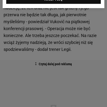
- Ostatnie badania, które przechodzi Cafu, dają
nadzieję, że ten uraz nie jest tak groźny i jego
przerwa nie będzie tak długa, jak pierwotnie
myśleliśmy - powiedział Vuković na piątkowej
konferencji prasowej. - Operacja może nie być
konieczne. Ale trzeba jeszcze poczekać. Na razie
wciąż żyjemy nadzieją, że wróci szybciej niż się
spodziewaliśmy - dodał trener Legii.