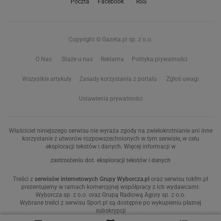
Poczta
Facebook
RSS
Copyright © Gazeta.pl sp. z o.o.
O Nas
Staże u nas
Reklama
Polityka prywatności
Wszystkie artykuły
Zasady korzystania z portalu
Zgłoś uwagi
Ustawienia prywatności
Właściciel niniejszego serwisu nie wyraża zgody na zwielokrotnianie ani inne
korzystanie z utworów rozpowszechnionych w tym serwisie, w celu
eksploracji tekstów i danych. Więcej informacji w
zastrzeżeniu dot. eksploracji tekstów i danych
Treści z
serwisów internetowych Grupy Wyborcza.pl
oraz serwisu tokfm.pl
prezentujemy w ramach komercyjnej współpracy z ich wydawcami:
Wyborcza sp. z o.o. oraz Grupą Radiową Agory sp. z o.o.
Wybrane treści z serwisu Sport.pl są dostępne po wykupieniu płatnej
subskrypcji