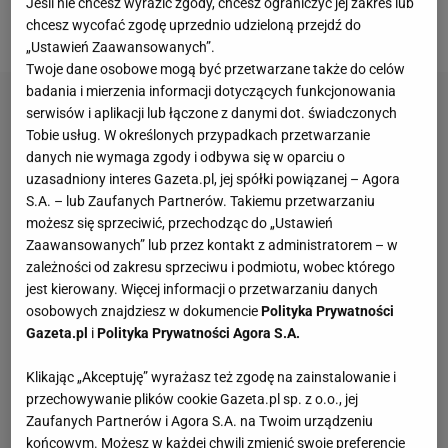
Jeśli nie chcesz wyrazić zgody, chcesz ograniczyć jej zakres lub
pół roku przerwy w grze.
chcesz wycofać zgodę uprzednio udzieloną przejdź do
„Ustawień Zaawansowanych”.
Twoje dane osobowe mogą być przetwarzane także do celów
badania i mierzenia informacji dotyczących funkcjonowania
serwisów i aplikacji lub łączone z danymi dot. świadczonych
Tobie usług. W określonych przypadkach przetwarzanie
danych nie wymaga zgody i odbywa się w oparciu o
uzasadniony interes Gazeta.pl, jej spółki powiązanej – Agora
S.A. – lub Zaufanych Partnerów. Takiemu przetwarzaniu
możesz się sprzeciwić, przechodząc do „Ustawień
Zaawansowanych” lub przez kontakt z administratorem – w
zależności od zakresu sprzeciwu i podmiotu, wobec którego
jest kierowany. Więcej informacji o przetwarzaniu danych
osobowych znajdziesz w dokumencie
Polityka Prywatności
Gazeta.pl
i
Polityka Prywatności Agora S.A.
Klikając „Akceptuję” wyrażasz też zgodę na zainstalowanie i
przechowywanie plików cookie Gazeta.pl sp. z o.o., jej
Zaufanych Partnerów i Agora S.A. na Twoim urządzeniu
końcowym. Możesz w każdej chwili zmienić swoje preferencje