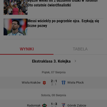
Będzie wielki hit z udziałem Osaki w Toronto!
Oto ostatnie ćwierćfinalistki
Messi wściekły po pogrzebie ojca. Szykują się
liczne pozwy
WYNIKI
TABELA
Ekstraklasa 3. Kolejka
Piątek, 07 Sierpnia
2 : 1
Wisła Kraków
Wisła Płock
2 : 1
Sobota, 08 Sierpnia
1 : 3
Radomiak
Górnik Zabrze