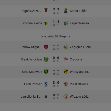
0 : 2
3 : 1
Pogoń Szczecin
Motor Lublin
2 : 0
1 : 1
Korona Kielce
Legia Warszawa
0 : 1
Niedziela, 09 Sierpnia
- : -
Raków Częstochowa
Zagłębie Lubin
12:45
0 : 0
Śląsk Wrocław
Cracovia
0 : 0
- : -
GKS Katowice
Wieczysta Kraków
15:30
3 : 0
Lech Poznań
Piast Gliwice
0 : 0
0 : 2
Jagiellonia Białystok
Widzew Łódź
0 : 0