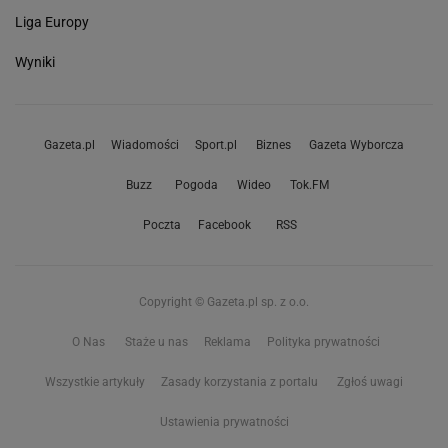
Liga Europy
Wyniki
Gazeta.pl
Wiadomości
Sport.pl
Biznes
Gazeta Wyborcza
Buzz
Pogoda
Wideo
Tok.FM
Poczta
Facebook
RSS
Copyright © Gazeta.pl sp. z o.o.
O Nas
Staże u nas
Reklama
Polityka prywatności
Wszystkie artykuły
Zasady korzystania z portalu
Zgłoś uwagi
Ustawienia prywatności