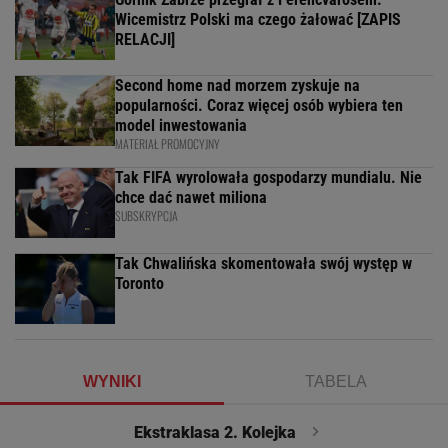
Wicemistrz Polski ma czego żałować [ZAPIS
RELACJI]
Second home nad morzem zyskuje na
popularności. Coraz więcej osób wybiera ten
model inwestowania
MATERIAŁ PROMOCYJNY
Tak FIFA wyrolowała gospodarzy mundialu. Nie
chce dać nawet miliona
SUBSKRYPCJA
Tak Chwalińska skomentowała swój występ w
Toronto
WYNIKI
TABELA
Ekstraklasa 2. Kolejka