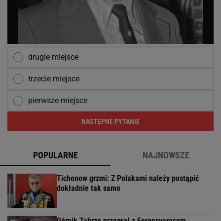
drugie miejsce
trzecie miejsce
pierwsze miejsce
NASTĘPNE PYTANIE
POPULARNE
NAJNOWSZE
Tichonow grzmi: Z Polakami należy postąpić
dokładnie tak samo
Górnik Zabrze przegrał z Ferencvarosem.