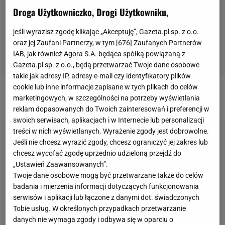
Droga Użytkowniczko, Drogi Użytkowniku,
jeśli wyrazisz zgodę klikając „Akceptuję”, Gazeta.pl sp. z o.o.
oraz jej Zaufani Partnerzy, w tym [
676
] Zaufanych Partnerów
IAB, jak również Agora S.A. będąca spółką powiązaną z
Gazeta.pl sp. z o.o., będą przetwarzać Twoje dane osobowe
takie jak adresy IP, adresy e-mail czy identyfikatory plików
cookie lub inne informacje zapisane w tych plikach do celów
Czy Lech Poznań to kandydat na mistrza Polski?
marketingowych, w szczególności na potrzeby wyświetlania
reklam dopasowanych do Twoich zainteresowań i preferencji w
swoich serwisach, aplikacjach i w Internecie lub personalizacji
treści w nich wyświetlanych. Wyrażenie zgody jest dobrowolne.
Jeśli nie chcesz wyrazić zgody, chcesz ograniczyć jej zakres lub
chcesz wycofać zgodę uprzednio udzieloną przejdź do
„Ustawień Zaawansowanych”.
Twoje dane osobowe mogą być przetwarzane także do celów
badania i mierzenia informacji dotyczących funkcjonowania
serwisów i aplikacji lub łączone z danymi dot. świadczonych
Tobie usług. W określonych przypadkach przetwarzanie
danych nie wymaga zgody i odbywa się w oparciu o