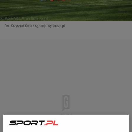
Fot. Krzysztof Ćwik / Agencja Wyborcza.pl