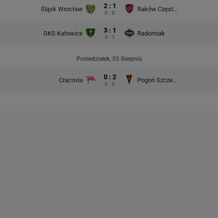
2 : 1
Śląsk Wrocław
Raków Częstochowa
0 : 0
3 : 1
GKS Katowice
Radomiak
0 : 1
Poniedziałek, 03 Sierpnia
0 : 2
Cracovia
Pogoń Szczecin
0 : 0