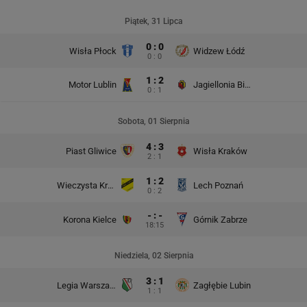
Piątek, 31 Lipca
0 : 0
Wisła Płock
Widzew Łódź
0 : 0
1 : 2
Motor Lublin
Jagiellonia Białystok
0 : 1
Sobota, 01 Sierpnia
4 : 3
Piast Gliwice
Wisła Kraków
2 : 1
1 : 2
Wieczysta Kraków
Lech Poznań
0 : 2
- : -
Korona Kielce
Górnik Zabrze
18:15
Niedziela, 02 Sierpnia
3 : 1
Legia Warszawa
Zagłębie Lubin
1 : 1