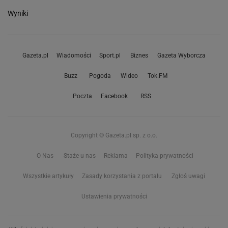
Wyniki
Gazeta.pl
Wiadomości
Sport.pl
Biznes
Gazeta Wyborcza
Buzz
Pogoda
Wideo
Tok.FM
Poczta
Facebook
RSS
Copyright © Gazeta.pl sp. z o.o.
O Nas
Staże u nas
Reklama
Polityka prywatności
Wszystkie artykuły
Zasady korzystania z portalu
Zgłoś uwagi
Ustawienia prywatności