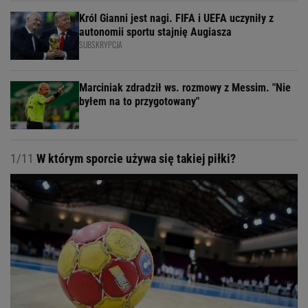
Król Gianni jest nagi. FIFA i UEFA uczyniły z
autonomii sportu stajnię Augiasza
SUBSKRYPCJA
Marciniak zdradził ws. rozmowy z Messim. "Nie
byłem na to przygotowany"
1/11
W którym sporcie używa się takiej piłki?