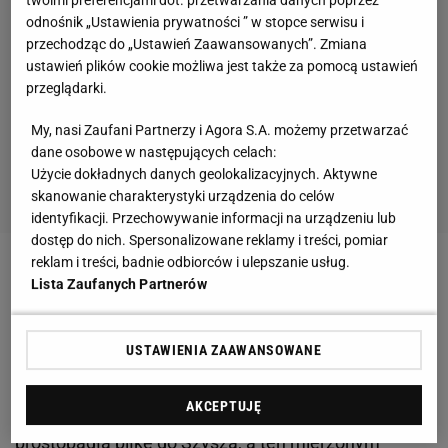
twoimi preferencjami dot. przetwarzania danych poprzez
odnośnik „Ustawienia prywatności ” w stopce serwisu i
przechodząc do „Ustawień Zaawansowanych”. Zmiana
ustawień plików cookie możliwa jest także za pomocą ustawień
przeglądarki.
My, nasi Zaufani Partnerzy i Agora S.A. możemy przetwarzać
dane osobowe w następujących celach:
Użycie dokładnych danych geolokalizacyjnych. Aktywne
skanowanie charakterystyki urządzenia do celów
identyfikacji. Przechowywanie informacji na urządzeniu lub
dostęp do nich. Spersonalizowane reklamy i treści, pomiar
reklam i treści, badnie odbiorców i ulepszanie usług.
Pod koniec pierwszej połowy Czarnogórzec mógł
Lista Zaufanych Partnerów
skompletować dublet, ale sprytne uderzenie
Vesovicia z narożnika pola karnego pięknie wybronił
USTAWIENIA ZAAWANSOWANE
Forenc.
AKCEPTUJĘ
W 68. minucie Starzyński zagrał świetną
prostopadłą piłkę do Szysza, a ten mierzonym