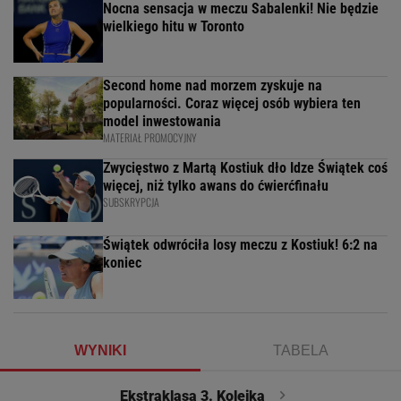
Nocna sensacja w meczu Sabalenki! Nie będzie
wielkiego hitu w Toronto
Second home nad morzem zyskuje na
popularności. Coraz więcej osób wybiera ten
model inwestowania
MATERIAŁ PROMOCYJNY
Zwycięstwo z Martą Kostiuk dło Idze Świątek coś
więcej, niż tylko awans do ćwierćfinału
SUBSKRYPCJA
Świątek odwróciła losy meczu z Kostiuk! 6:2 na
koniec
WYNIKI
TABELA
Ekstraklasa 3. Kolejka