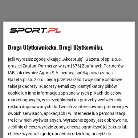
Zobacz wideo
Droga Użytkowniczko, Drogi Użytkowniku,
W poprzedniej kolejce
Legia
zremisowała
jeśli wyrazisz zgodę klikając „Akceptuję”, Gazeta.pl sp. z o.o.
bezbramkowo ze Śląskiem Wrocław, natomiast
oraz jej Zaufani Partnerzy, w tym [
676
] Zaufanych Partnerów
IAB, jak również Agora S.A. będąca spółką powiązaną z
Zagłębie Lubin pokonało Arkę Gdynia. Z tygodnia na
Gazeta.pl sp. z o.o., będą przetwarzać Twoje dane osobowe
tydzień drużyna
Aleksandra Vukovicia
gra coraz
takie jak adresy IP, adresy e-mail czy identyfikatory plików
lepiej, ale wciąż trudno zachwycać się jej postawą.
cookie lub inne informacje zapisane w tych plikach do celów
marketingowych, w szczególności na potrzeby wyświetlania
W meczu z Zagłębiem dominowała jednak od
reklam dopasowanych do Twoich zainteresowań i preferencji w
początku. Bramkę zdobyła już w 18. minucie. Dobre
swoich serwisach, aplikacjach i w Internecie lub personalizacji
dośrodkowanie Gwilii z rzutu rożnego wykorzystał
treści w nich wyświetlanych. Wyrażenie zgody jest dobrowolne.
Jeśli nie chcesz wyrazić zgody, chcesz ograniczyć jej zakres lub
Vesović
, który strzałem głową pokonał bramkarza.
chcesz wycofać zgodę uprzednio udzieloną przejdź do