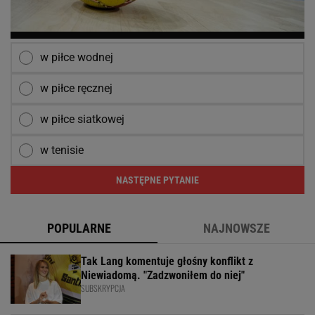
w piłce wodnej
w piłce ręcznej
w piłce siatkowej
w tenisie
NASTĘPNE PYTANIE
POPULARNE
NAJNOWSZE
Tak Lang komentuje głośny konflikt z
Niewiadomą. "Zadzwoniłem do niej"
SUBSKRYPCJA