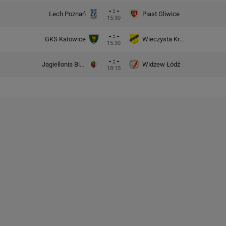
- : -
Lech Poznań
Piast Gliwice
15:30
- : -
GKS Katowice
Wieczysta Kraków
15:30
- : -
Jagiellonia Białystok
Widzew Łódź
18:15