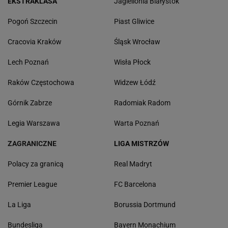
EKSTRAKLASA
Jagiellonia Białystok
Pogoń Szczecin
Piast Gliwice
Cracovia Kraków
Śląsk Wrocław
Lech Poznań
Wisła Płock
Raków Częstochowa
Widzew Łódź
Górnik Zabrze
Radomiak Radom
Legia Warszawa
Warta Poznań
ZAGRANICZNE
LIGA MISTRZÓW
Polacy za granicą
Real Madryt
Premier League
FC Barcelona
La Liga
Borussia Dortmund
Bundesliga
Bayern Monachium