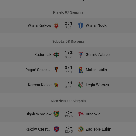
Piątek, 07 Sierpnia
2 : 1
Wisła Kraków
Wisła Płock
2 : 1
Sobota, 08 Sierpnia
1 : 3
Radomiak
Górnik Zabrze
0 : 2
3 : 1
Pogoń Szczecin
Motor Lublin
2 : 0
1 : 1
Korona Kielce
Legia Warszawa
0 : 1
Niedziela, 09 Sierpnia
- : -
Śląsk Wrocław
Cracovia
12:45
- : -
Raków Częstochowa
Zagłębie Lubin
12:45