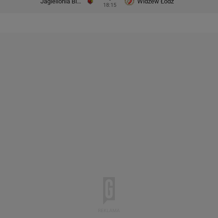
Jagiellonia Białystok
Widzew Łódź
18:15