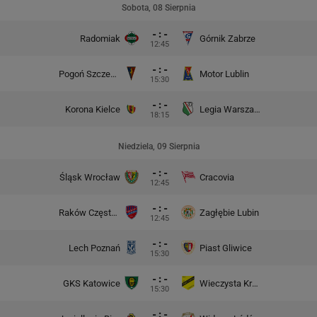
Sobota, 08 Sierpnia
- : -
Radomiak
Górnik Zabrze
12:45
- : -
Pogoń Szczecin
Motor Lublin
15:30
- : -
Korona Kielce
Legia Warszawa
18:15
Niedziela, 09 Sierpnia
- : -
Śląsk Wrocław
Cracovia
12:45
- : -
Raków Częstochowa
Zagłębie Lubin
12:45
- : -
Lech Poznań
Piast Gliwice
15:30
- : -
GKS Katowice
Wieczysta Kraków
15:30
- : -