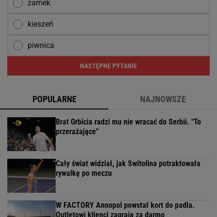
zamek
kieszeń
piwnica
NASTĘPNE PYTANIE
POPULARNE
NAJNOWSZE
Brat Grbicia radzi mu nie wracać do Serbii. "To
przerażające"
Cały świat widział, jak Switolina potraktowała
rywalkę po meczu
W FACTORY Annopol powstał kort do padla.
Outletowi klienci zagrają za darmo