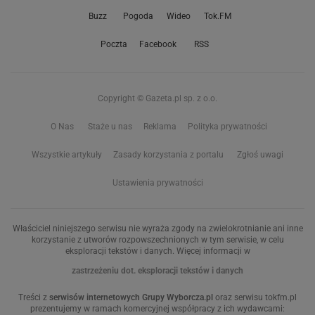
Buzz
Pogoda
Wideo
Tok.FM
Poczta
Facebook
RSS
Copyright © Gazeta.pl sp. z o.o.
O Nas
Staże u nas
Reklama
Polityka prywatności
Wszystkie artykuły
Zasady korzystania z portalu
Zgłoś uwagi
Ustawienia prywatności
Właściciel niniejszego serwisu nie wyraża zgody na zwielokrotnianie ani inne
korzystanie z utworów rozpowszechnionych w tym serwisie, w celu
eksploracji tekstów i danych. Więcej informacji w
zastrzeżeniu dot. eksploracji tekstów i danych
Treści z
serwisów internetowych Grupy Wyborcza.pl
oraz serwisu tokfm.pl
prezentujemy w ramach komercyjnej współpracy z ich wydawcami: