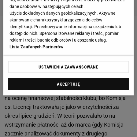
dane osobowe w następujących celach:
Użycie dokładnych danych geolokalizacyjnych. Aktywne
skanowanie charakterystyki urządzenia do celów
identyfikacji. Przechowywanie informacji na urządzeniu lub
Cztery miesiące oczekiwania na pensje
dostęp do nich. Spersonalizowane reklamy i treści, pomiar
reklam i treści, badnie odbiorców i ulepszanie usług.
Zaległości za czerwiec w połowie listopada
Lista Zaufanych Partnerów
otrzymali piłkarze, którzy Lechię opuścili latem.
Zgodnie z umowami przelewy z pensjami powinny
USTAWIENIA ZAAWANSOWANE
pojawić się na ich kontach do 10 lipca, ale
ostatecznie zrealizowane zostały z
AKCEPTUJĘ
czteromiesięcznym poślizgiem. Długi nie wpłynęły
na ocenę finansowej stabilności klubu, bo Komisja
ds. Licencji traktowała je jako wierzytelności za
okres lipiec-grudzień. W teorii pozwalało to na
wstrzymanie płatności aż do marca (gdy Komisja
zacznie analizować dokumenty z drugiego