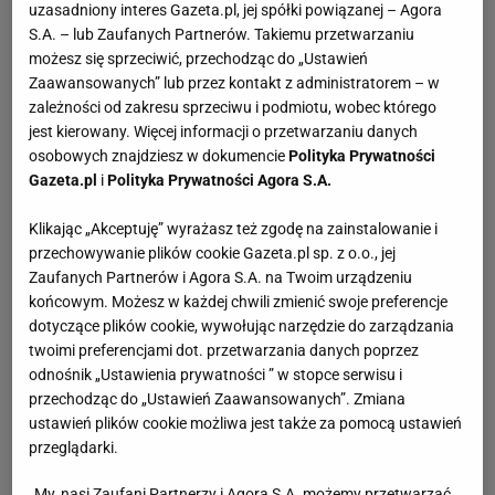
uzasadniony interes Gazeta.pl, jej spółki powiązanej – Agora
S.A. – lub Zaufanych Partnerów. Takiemu przetwarzaniu
możesz się sprzeciwić, przechodząc do „Ustawień
Zaawansowanych” lub przez kontakt z administratorem – w
zależności od zakresu sprzeciwu i podmiotu, wobec którego
jest kierowany. Więcej informacji o przetwarzaniu danych
osobowych znajdziesz w dokumencie
Polityka Prywatności
Gazeta.pl
i
Polityka Prywatności Agora S.A.
Klikając „Akceptuję” wyrażasz też zgodę na zainstalowanie i
przechowywanie plików cookie Gazeta.pl sp. z o.o., jej
Zaufanych Partnerów i Agora S.A. na Twoim urządzeniu
końcowym. Możesz w każdej chwili zmienić swoje preferencje
dotyczące plików cookie, wywołując narzędzie do zarządzania
twoimi preferencjami dot. przetwarzania danych poprzez
odnośnik „Ustawienia prywatności ” w stopce serwisu i
przechodząc do „Ustawień Zaawansowanych”. Zmiana
ustawień plików cookie możliwa jest także za pomocą ustawień
przeglądarki.
My, nasi Zaufani Partnerzy i Agora S.A. możemy przetwarzać