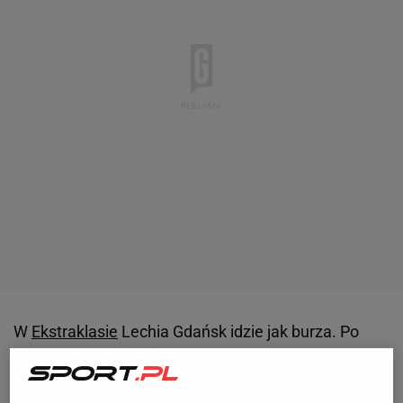
W
Ekstraklasie
Lechia Gdańsk idzie jak burza. Po
zwycięstwie 2:0 ze Śląskiem Wrocław klub znad
morza jeszcze solidniej okopał się na pozycji lidera i