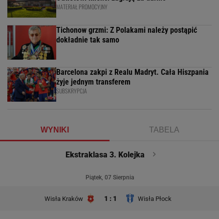
MATERIAŁ PROMOCYJNY
Tichonow grzmi: Z Polakami należy postąpić
dokładnie tak samo
Barcelona zakpi z Realu Madryt. Cała Hiszpania
żyje jednym transferem
SUBSKRYPCJA
WYNIKI
TABELA
Ekstraklasa 3. Kolejka
Piątek, 07 Sierpnia
1 : 1
Wisła Kraków
Wisła Płock