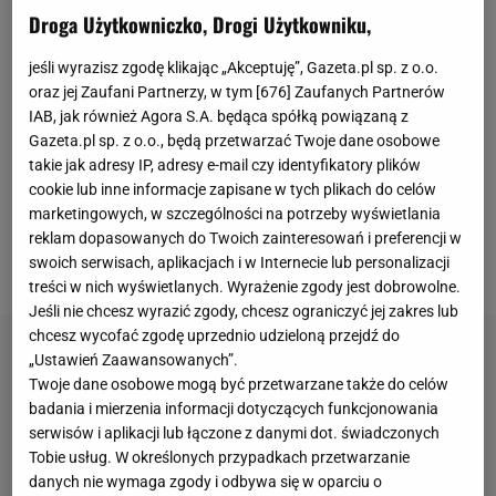
tuż za półmetkiem
ligi
nad drugą Jagiellonią
Droga Użytkowniczko, Drogi Użytkowniku,
Białystok ma sześć punktów przewagi.
jeśli wyrazisz zgodę klikając „Akceptuję”, Gazeta.pl sp. z o.o.
Gdańszczanie na prostą zaczęli wychodzić także w
oraz jej Zaufani Partnerzy, w tym [
676
] Zaufanych Partnerów
kwestiach finansowych. W połowie listopada
IAB, jak również Agora S.A. będąca spółką powiązaną z
uregulowana została część zaległości. Według
Gazeta.pl sp. z o.o., będą przetwarzać Twoje dane osobowe
takie jak adresy IP, adresy e-mail czy identyfikatory plików
naszych informacji byłym piłkarzom szefowie klubu
cookie lub inne informacje zapisane w tych plikach do celów
wypłacili pensje za czerwiec, a wciąż występującym
marketingowych, w szczególności na potrzeby wyświetlania
w Gdańsku zawodnikom przelali na konta
reklam dopasowanych do Twoich zainteresowań i preferencji w
wynagrodzenie za sierpień.
swoich serwisach, aplikacjach i w Internecie lub personalizacji
treści w nich wyświetlanych. Wyrażenie zgody jest dobrowolne.
Jeśli nie chcesz wyrazić zgody, chcesz ograniczyć jej zakres lub
chcesz wycofać zgodę uprzednio udzieloną przejdź do
„Ustawień Zaawansowanych”.
Twoje dane osobowe mogą być przetwarzane także do celów
badania i mierzenia informacji dotyczących funkcjonowania
serwisów i aplikacji lub łączone z danymi dot. świadczonych
Tobie usług. W określonych przypadkach przetwarzanie
danych nie wymaga zgody i odbywa się w oparciu o