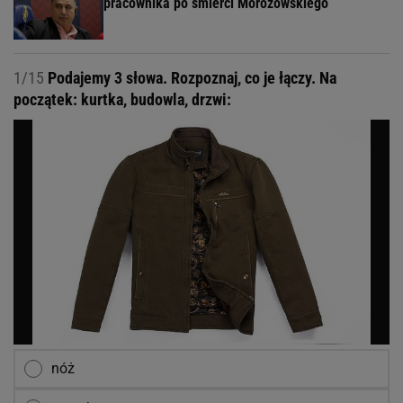
pracownika po śmierci Morozowskiego
1/15
Podajemy 3 słowa. Rozpoznaj, co je łączy. Na
początek: kurtka, budowla, drzwi:
nóż