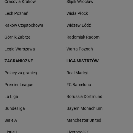
Cracovia Kraków
Śląsk Wrocław
Lech Poznań
Wisła Płock
Raków Częstochowa
Widzew Łódź
Górnik Zabrze
Radomiak Radom
Legia Warszawa
Warta Poznań
ZAGRANICZNE
LIGA MISTRZÓW
Polacy za granicą
Real Madryt
Premier League
FC Barcelona
La Liga
Borussia Dortmund
Bundesliga
Bayern Monachium
Serie A
Manchester United
Ligue 1
Liverpool FC