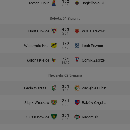
1 : 2
Motor Lublin
Jagiellonia Białystok
0 : 1
Sobota, 01 Sierpnia
4 : 3
Piast Gliwice
Wisła Kraków
2 : 1
1 : 2
Wieczysta Kraków
Lech Poznań
0 : 2
- : -
Korona Kielce
Górnik Zabrze
18:15
Niedziela, 02 Sierpnia
3 : 1
Legia Warszawa
Zagłębie Lubin
1 : 1
2 : 1
Śląsk Wrocław
Raków Częstochowa
0 : 0
3 : 1
GKS Katowice
Radomiak
0 : 1