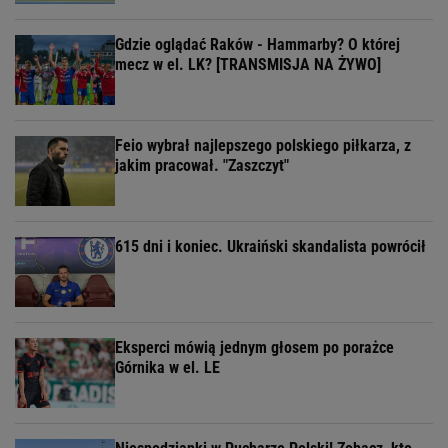
Gdzie oglądać Raków - Hammarby? O której
mecz w el. LK? [TRANSMISJA NA ŻYWO]
Feio wybrał najlepszego polskiego piłkarza, z
jakim pracował. "Zaszczyt"
615 dni i koniec. Ukraiński skandalista powrócił
Eksperci mówią jednym głosem po porażce
Górnika w el. LE