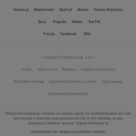
Gazeta.pl
Wiadomości
Sport.pl
Biznes
Gazeta Wyborcza
Buzz
Pogoda
Wideo
Tok.FM
Poczta
Facebook
RSS
Copyright © Gazeta.pl sp. z o.o.
O Nas
Staże u nas
Reklama
Polityka prywatności
Wszystkie artykuły
Zasady korzystania z portalu
Zgłoś uwagi
Ustawienia prywatności
Właściciel niniejszego serwisu nie wyraża zgody na zwielokrotnianie ani inne
korzystanie z utworów rozpowszechnionych w tym serwisie, w celu
eksploracji tekstów i danych. Więcej informacji w
zastrzeżeniu dot. eksploracji tekstów i danych