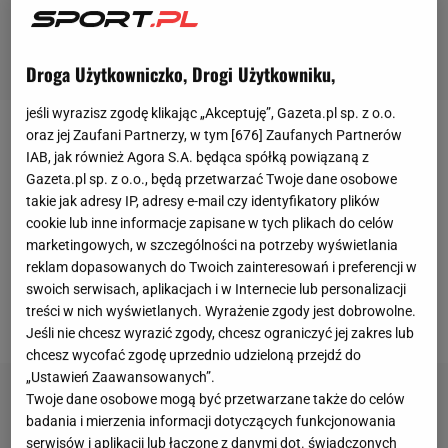
Droga Użytkowniczko, Drogi Użytkowniku,
jeśli wyrazisz zgodę klikając „Akceptuję”, Gazeta.pl sp. z o.o.
oraz jej Zaufani Partnerzy, w tym [
676
] Zaufanych Partnerów
Przemysław Tytoń, który zasłynął z obronienia rzutu
IAB, jak również Agora S.A. będąca spółką powiązaną z
karnego w
meczu
Euro 2012, gdy zastąpił
Wojciecha
Gazeta.pl sp. z o.o., będą przetwarzać Twoje dane osobowe
Szczęsnego
w meczu z Grecją (1:1), wraca do Polski.
takie jak adresy IP, adresy e-mail czy identyfikatory plików
cookie lub inne informacje zapisane w tych plikach do celów
Golkiper nie podpisał jednak umowy z Wisłą Płock,
marketingowych, w szczególności na potrzeby wyświetlania
ale dostał jedynie zgodę na treningi z drużyną
reklam dopasowanych do Twoich zainteresowań i preferencji w
prowadzoną przez Dariusza Dźwigałę -
swoich serwisach, aplikacjach i w Internecie lub personalizacji
treści w nich wyświetlanych. Wyrażenie zgody jest dobrowolne.
poinformował Jakub Białek z Weszło.com
Jeśli nie chcesz wyrazić zgody, chcesz ograniczyć jej zakres lub
chcesz wycofać zgodę uprzednio udzieloną przejdź do
„Ustawień Zaawansowanych”.
Twoje dane osobowe mogą być przetwarzane także do celów
badania i mierzenia informacji dotyczących funkcjonowania
serwisów i aplikacji lub łączone z danymi dot. świadczonych