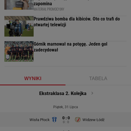
zapomina
MATERIAŁ PROMOCYJNY
Prawdziwa bomba dla kibiców. Oto co trafi do
otwartej telewizji
Górnik marnował na potęgę. Jeden gol
zadecydował
WYNIKI
TABELA
Ekstraklasa 2. Kolejka
Piątek, 31 Lipca
0 : 0
Wisła Płock
Widzew Łódź
0 : 0