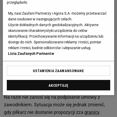
przeglądarki.
My, nasi Zaufani Partnerzy i Agora S.A. możemy przetwarzać
dane osobowe w następujących celach:
Użycie dokładnych danych geolokalizacyjnych. Aktywne
skanowanie charakterystyki urządzenia do celów
identyfikacji. Przechowywanie informacji na urządzeniu lub
dostęp do nich. Spersonalizowane reklamy i treści, pomiar
reklam i treści, badnie odbiorców i ulepszanie usług.
Lista Zaufanych Partnerów
Tytoń mógł trafić do Wisły Płock jeszcze w czasie
zimowego okienka, wówczas klub nie porozumiał się
USTAWIENIA ZAAWANSOWANE
jednak z zawodnikiem w sprawie wypożyczenia i do
klubu sprowadzono Niemca Thomasa Daehne.
AKCEPTUJĘ
Na razie nie zanosi się na podpisanie umowy z
zawodnikiem. Sytuacja może się jednak zmienić,
gdy piłkarz nie dostanie propozycji zza
granicy
.