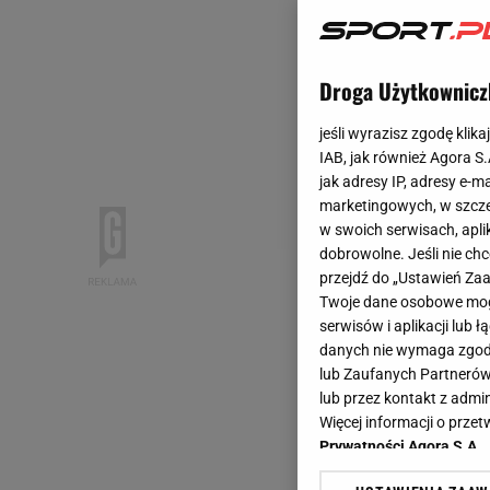
Droga Użytkownicz
jeśli wyrazisz zgodę klika
IAB, jak również Agora S
jak adresy IP, adresy e-m
marketingowych, w szcze
w swoich serwisach, aplik
dobrowolne. Jeśli nie ch
przejdź do „Ustawień Z
Twoje dane osobowe mogą
serwisów i aplikacji lub
danych nie wymaga zgody 
lub Zaufanych Partnerów
lub przez kontakt z admi
Więcej informacji o prz
Prywatności Agora S.A.