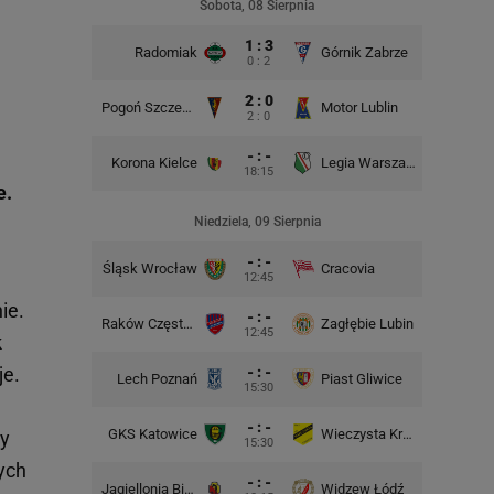
Sobota, 08 Sierpnia
1 : 3
Radomiak
Górnik Zabrze
Zagłębie
0 : 2
2 : 0
Pogoń Szczecin
Motor Lublin
Piast G
2 : 0
- : -
Korona Kielce
Legia Warszawa
Widzew
18:15
e.
Niedziela, 09 Sierpnia
- : -
Śląsk Wrocław
Cracovia
Motor 
12:45
ie.
- : -
Raków Częstochowa
Zagłębie Lubin
12:45
k
je.
- : -
Lech Poznań
Piast Gliwice
Cra
15:30
- : -
GKS Katowice
Wieczysta Kraków
Wisła 
my
15:30
ych
- : -
Jagiellonia Białystok
Widzew Łódź
Górnik 