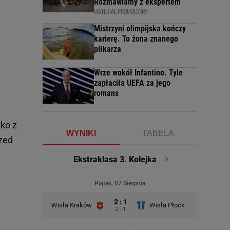
Rozmawiamy z ekspertem
MATERIAŁ PROMOCYJNY
Mistrzyni olimpijska kończy
karierę. To żona znanego
piłkarza
Wrze wokół Infantino. Tyle
zapłaciła UEFA za jego
romans
lko z
WYNIKI
TABELA
rzed
Ekstraklasa 3. Kolejka
Piątek, 07 Sierpnia
2 : 1
Wisła Kraków
Wisła Płock
2 : 1