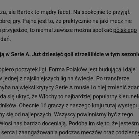
, ale Bartek to mądry facet. Na spokojnie to przyjął.
ej gry. Fajne jest to, że praktycznie na jaki mecz nie
s przyjedzie, to niemal zawsze można spotkać
polskiego
zdań.
ą w Serie A. Już dziesięć goli strzeliliście w tym sezoni
dopiero początek
ligi
. Forma Polaków jest budująca i daje
dnej z najsilniejszych lig na świecie. Po transferze
ba najwięksi krytycy Serie A musieli o niej zmienić zdan
 da się ukryć, że Włochy to najbardziej popularny kierune
ników. Obecnie 16 graczy z naszego kraju tutaj występu
y się od najlepszych. Wszyscy powinniśmy być z tego
Włosi nas bardzo doceniają. Podoba im się to, że jesteś
 serca i zaangażowania podczas meczów oraz codzienn