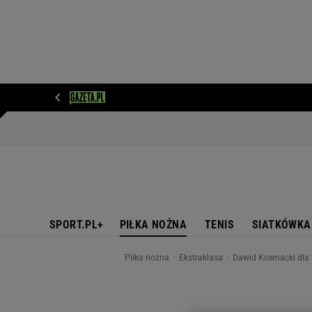
WIADOMOŚCI
NEXT
SPORT
PLOTEK
D
SPORT.PL+
PIŁKA NOŻNA
TENIS
SIATKÓWKA
Piłka nożna
Ekstraklasa
Dawid Kownacki dla S