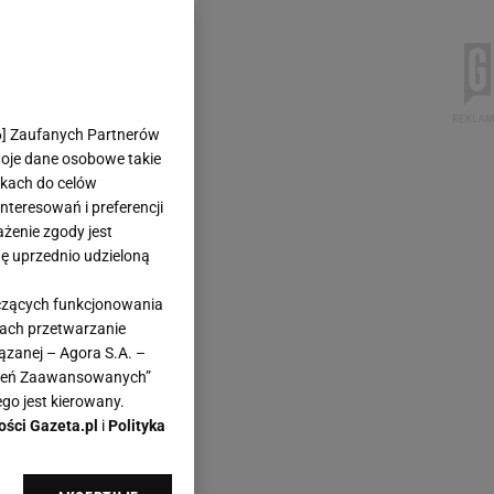
6
] Zaufanych Partnerów
woje dane osobowe takie
likach do celów
teresowań i preferencji
ażenie zgody jest
dę uprzednio udzieloną
yczących funkcjonowania
kach przetwarzanie
ązanej – Agora S.A. –
awień Zaawansowanych”
go jest kierowany.
ości Gazeta.pl
i
Polityka