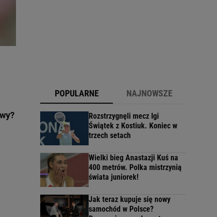
POPULARNE
NAJNOWSZE
rwy?
Rozstrzygnęli mecz Igi
Świątek z Kostiuk. Koniec w
trzech setach
Wielki bieg Anastazji Kuś na
400 metrów. Polka mistrzynią
świata juniorek!
Jak teraz kupuje się nowy
samochód w Polsce?