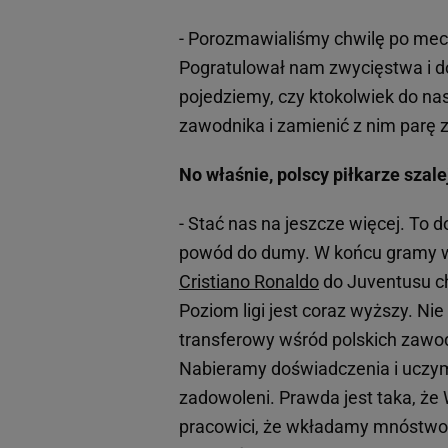
- Porozmawialiśmy chwilę po meczu
Pogratulował nam zwycięstwa i dobr
pojedziemy, czy ktokolwiek do na
zawodnika i zamienić z nim parę 
No właśnie, polscy piłkarze szalej
- Stać nas na jeszcze więcej. To 
powód do dumy. W końcu gramy w je
Cristiano Ronaldo
do Juventusu chy
Poziom ligi jest coraz wyższy. Nie
transferowy wśród polskich zawod
Nabieramy doświadczenia i uczym
zadowoleni. Prawda jest taka, że 
pracowici, że wkładamy mnóstwo