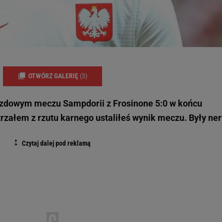
OTWÓRZ GALERIĘ
(3)
zdowym meczu Sampdorii z Frosinone 5:0 w końcu
Strzałem z rzutu karnego ustaliłeś wynik meczu. Były ne