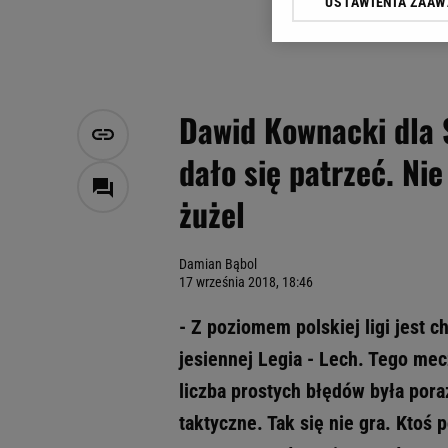
USTAWIENIA ZAA
Klikając „Akceptuję” wyra
Zaufanych Partnerów i A
dotyczące plików cookie,
odnośnik „Ustawienia pr
plików cookie możliwa je
Dawid Kownacki dla S
My, nasi Zaufani Partne
dało się patrzeć. Ni
Użycie dokładnych danych
Przechowywanie informacji
żużel
badnie odbiorców i uleps
Damian Bąbol
17 września 2018, 18:46
- Z poziomem polskiej ligi jest 
jesiennej Legia - Lech. Tego me
liczba prostych błędów była poraż
taktyczne. Tak się nie gra. Ktoś