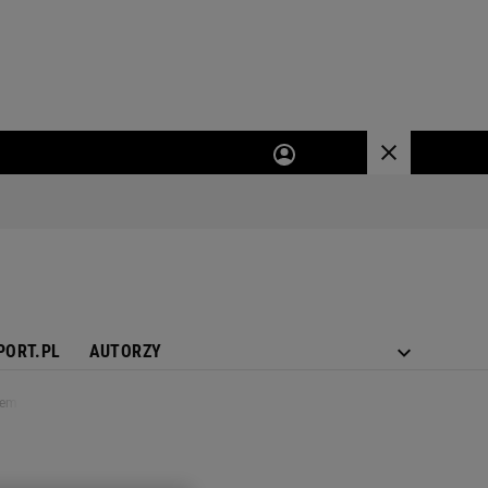
PORT.PL
AUTORZY
łem na żużel