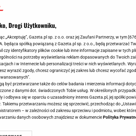
ko, Drogi Użytkowniku,
jąc „Akceptuję”, Gazeta.pl sp. z o.o. oraz jej Zaufani Partnerzy, w tym [
67
.A. będąca spółką powiązaną z Gazeta.pl sp. z o.o., będą przetwarzać T
ail czy identyfikatory plików cookie lub inne informacje zapisane w tych p
gólności na potrzeby wyświetlania reklam dopasowanych do Twoich zain
acjach i w Internecie lub personalizacji treści w nich wyświetlanych. Wyr
cesz wyrazić zgody, chcesz ograniczyć jej zakres lub chcesz wycofać zgo
aawansowanych”.
 być przetwarzane także do celów badania i mierzenia informacji dot
 łączone z danymi dot. świadczonych Tobie usług. W określonych przypad
i odbywa się w oparciu o uzasadniony interes Gazeta.pl, jej spółki powi
. Takiemu przetwarzaniu możesz się sprzeciwić, przechodząc do „Ust
nistratorem – w zależności od zakresu sprzeciwu i podmiotu, wobec które
etwarzaniu danych osobowych znajdziesz w dokumencie
Polityka Prywatn