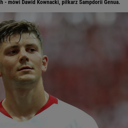
h - mówi Dawid Kownacki, piłkarz Sampdorii Genua.