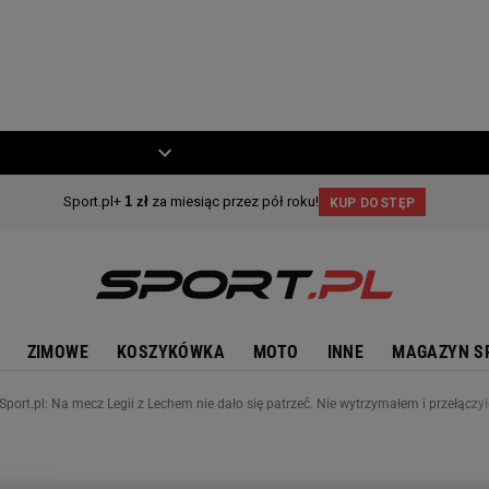
ZIECKO
MOTO
ZIMOWE
KOSZYKÓWKA
MOTO
INNE
MAGAZYN S
port.pl: Na mecz Legii z Lechem nie dało się patrzeć. Nie wytrzymałem i przełączy