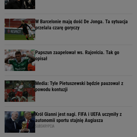
W Barcelonie mają dość De Jonga. Ta sytuacja
przelała czarę goryczy
Papszun zaapelował ws. Rajovicia. Tak go
opisał
Media: Tyle Pietuszewski będzie pauzował z
powodu kontuzji
Król Gianni jest nagi. FIFA i UEFA uczyniły z
autonomii sportu stajnię Augiasza
SUBSKRYPCJA