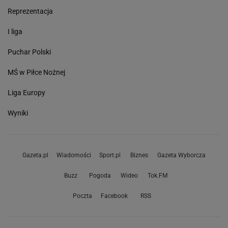
Reprezentacja
I liga
Puchar Polski
MŚ w Piłce Nożnej
Liga Europy
Wyniki
Gazeta.pl
Wiadomości
Sport.pl
Biznes
Gazeta Wyborcza
Buzz
Pogoda
Wideo
Tok.FM
Poczta
Facebook
RSS