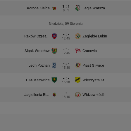
1 : 1
Korona Kielce
Legia Warszawa
0 : 1
Niedziela, 09 Sierpnia
- : -
Raków Częstochowa
Zagłębie Lubin
12:45
- : -
Śląsk Wrocław
Cracovia
12:45
- : -
Lech Poznań
Piast Gliwice
15:30
- : -
GKS Katowice
Wieczysta Kraków
15:30
- : -
Jagiellonia Białystok
Widzew Łódź
18:15