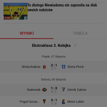
To dlatego Niewiadoma nie zaprosiła na ślub
swoich rodziców
WYNIKI
TABELA
Ekstraklasa 3. Kolejka
Piątek, 07 Sierpnia
2 : 1
Wisła Kraków
Wisła Płock
2 : 1
Sobota, 08 Sierpnia
1 : 3
Radomiak
Górnik Zabrze
0 : 2
3 : 1
Pogoń Szczecin
Motor Lublin
2 : 0