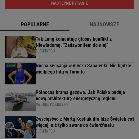
NASTĘPNE PYTANIE
POPULARNE
NAJNOWSZE
Tak Lang komentuje głośny konflikt z
Niewiadomą. "Zadzwoniłem do niej"
SUBSKRYPCJA
Nocna sensacja w meczu Sabalenki! Nie będzie
wielkiego hitu w Toronto
Północna brama gazowa. Jak Polska buduje
nową architekturę energetyczną regionu
MATERIAŁ PROMOCYJNY
Zwycięstwo z Martą Kostiuk dło Idze Świątek coś
więcej, niż tylko awans do ćwierćfinału
SUBSKRYPCJA