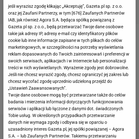
jeśli wyrazisz zgodę klikając „Akceptuję”, Gazeta.pl sp. z o.o.
oraz jej Zaufani Partnerzy, w tym [
676
] Zaufanych Partnerów
IAB, jak również Agora S.A. będąca spółką powiązaną z
Gazeta.pl sp. z o.o., będą przetwarzać Twoje dane osobowe
takie jak adresy IP, adresy e-mail czy identyfikatory plików
- Cieszymy się - zaczął pomeczową konferencję Sa
cookie lub inne informacje zapisane w tych plikach do celów
Pinto. - Tym bardziej że ta wygrana nam się
marketingowych, w szczególności na potrzeby wyświetlania
reklam dopasowanych do Twoich zainteresowań i preferencji w
należała, ciężko na nią zapracowaliśmy. Uważam,
swoich serwisach, aplikacjach i w Internecie lub personalizacji
że zagraliśmy kompletny
mecz
, kontrolowaliśmy
treści w nich wyświetlanych. Wyrażenie zgody jest dobrowolne.
jego przebieg. Co prawda
Lech
miał dwie, trzy
Jeśli nie chcesz wyrazić zgody, chcesz ograniczyć jej zakres lub
chcesz wycofać zgodę uprzednio udzieloną przejdź do
okazje, ale to my byliśmy zdecydowanie groźniejsi.
„Ustawień Zaawansowanych”.
Jestem bardzo dumny z drużyny, z tego, co
Twoje dane osobowe mogą być przetwarzane także do celów
pokazała na boisku - dodał.
badania i mierzenia informacji dotyczących funkcjonowania
serwisów i aplikacji lub łączone z danymi dot. świadczonych
Tobie usług. W określonych przypadkach przetwarzanie
danych nie wymaga zgody i odbywa się w oparciu o
uzasadniony interes Gazeta.pl, jej spółki powiązanej – Agora
S.A. – lub Zaufanych Partnerów. Takiemu przetwarzaniu