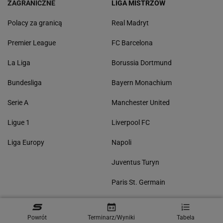
ZAGRANICZNE
LIGA MISTRZÓW
Polacy za granicą
Real Madryt
Premier League
FC Barcelona
La Liga
Borussia Dortmund
Bundesliga
Bayern Monachium
Serie A
Manchester United
Ligue 1
Liverpool FC
Liga Europy
Napoli
Juventus Turyn
Paris St. Germain
POZOSTAŁE
Powrót
Terminarz/Wyniki
Tabela
Reprezentacja