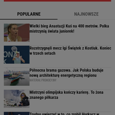
POPULARNE
NAJNOWSZE
Wielki bieg Anastazji Kuś na 400 metrów. Polka
mistrzynią świata juniorek!
Rozstrzygnęli mecz Igi Świątek z Kostiuk. Koniec
w trzech setach
Północna brama gazowa. Jak Polska buduje
nową architekturę energetyczną regionu
MATERIAŁ PROMOCYJNY
Mistrzyni olimpijska kończy karierę. To żona
znanego piłkarza
Trudno uwierzyć w to, co zrobił Hurkacz w