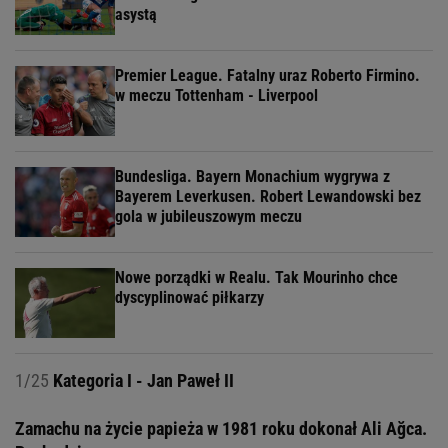
asystą
Premier League. Fatalny uraz Roberto Firmino.
w meczu Tottenham - Liverpool
Bundesliga. Bayern Monachium wygrywa z
Bayerem Leverkusen. Robert Lewandowski bez
gola w jubileuszowym meczu
Nowe porządki w Realu. Tak Mourinho chce
dyscyplinować piłkarzy
1/25
Kategoria I - Jan Paweł II
Zamachu na życie papieża w 1981 roku dokonał Ali Ağca.