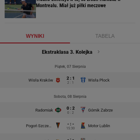
Montrealu. Miał już piłki meczowe
WYNIKI
TABELA
Ekstraklasa 3. Kolejka
Piątek, 07 Sierpnia
2 : 1
Wisła Kraków
Wisła Płock
2 : 1
Sobota, 08 Sierpnia
0 : 2
Radomiak
Górnik Zabrze
0 : 2
- : -
Pogoń Szczecin
Motor Lublin
15:30
- : -