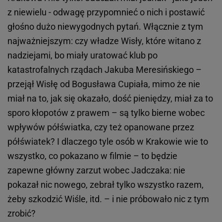
z niewielu - odwagę przypomnieć o nich i postawić
głośno dużo niewygodnych pytań. Włącznie z tym
najważniejszym: czy władze Wisły, które witano z
nadziejami, bo miały uratować klub po
katastrofalnych rządach Jakuba Meresińskiego –
przejął Wisłę od Bogusława Cupiała, mimo że nie
miał na to, jak się okazało, dość pieniędzy, miał za to
sporo kłopotów z prawem – są tylko bierne wobec
wpływów półświatka, czy też opanowane przez
półświatek? I dlaczego tyle osób w Krakowie wie to
wszystko, co pokazano w filmie – to będzie
zapewne główny zarzut wobec Jadczaka: nie
pokazał nic nowego, zebrał tylko wszystko razem,
żeby szkodzić Wiśle, itd. – i nie próbowało nic z tym
zrobić?