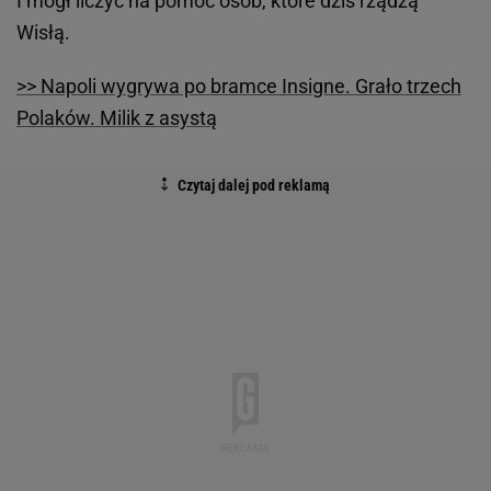
I mógł liczyć na pomoc osób, które dziś rządzą
Wisłą.
>> Napoli wygrywa po bramce Insigne. Grało trzech
Polaków. Milik z asystą