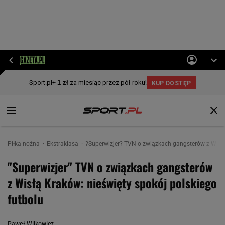
Piłka nożna
Ekstraklasa
?Superwizjer? TVN o związkach gangsterów z Wisłą 
"Superwizjer" TVN o związkach gangsterów
z Wisłą Kraków: nieświęty spokój polskiego
futbolu
Paweł Wilkowicz