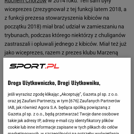
Ruchem Chorzów
w 2014 roku. Ten sam były
wiceprezes (zrezygnował z tej funkcji latem 2018, a
z funkcji prezesa stowarzyszenia kibiców na
początku 2018) miał brać udział w zamieszaniu na
trybunach, podczas którego niektórzy z chuliganów
zastraszali i opluwali jednego z kibiców. Miał też już
jako wiceprezes, razem z prezes klubu Marzeną
Sarapatą, pomagać przed sądem ludziom
oskarżonym o rozboje, i obiecywać zatrudnienie ich
w klubie, jeśli zostanie im uchylony areszt.
Droga Użytkowniczko, Drogi Użytkowniku,
Wiceprezes ma być dobrym znajomym członków
jeśli wyrazisz zgodę klikając „Akceptuję”, Gazeta.pl sp. z o.o.
gangu Sharksów, w tym Pawła M. pseudonim
oraz jej Zaufani Partnerzy, w tym [
676
] Zaufanych Partnerów
„Misiek”, znanego z rzucenia nożem w głowę Dino
IAB, jak również Agora S.A. będąca spółką powiązaną z
Baggio podczas pucharowego meczu Wisły z AC
Gazeta.pl sp. z o.o., będą przetwarzać Twoje dane osobowe
takie jak adresy IP, adresy e-mail czy identyfikatory plików
Parmą w 1998. Wiceprezes był przez jakiś czas
cookie lub inne informacje zapisane w tych plikach do celów
menedżerem siłowni, którą „Misiek” – poszukiwany
marketingowych, w szczególności na potrzeby wyświetlania