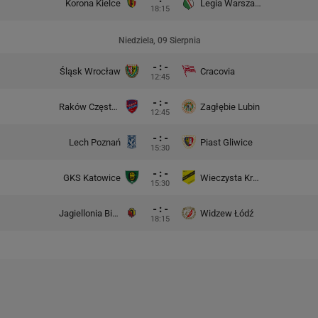
Korona Kielce
Legia Warszawa
18:15
Niedziela, 09 Sierpnia
- : -
Śląsk Wrocław
Cracovia
12:45
- : -
Raków Częstochowa
Zagłębie Lubin
12:45
- : -
Lech Poznań
Piast Gliwice
15:30
- : -
GKS Katowice
Wieczysta Kraków
15:30
- : -
Jagiellonia Białystok
Widzew Łódź
18:15