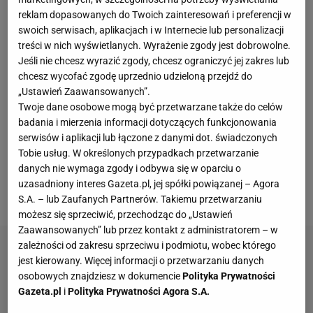
teraz listem gończym - prowadził w lokalu
reklam dopasowanych do Twoich zainteresowań i preferencji w
swoich serwisach, aplikacjach i w Internecie lub personalizacji
wynajmowanym od TS Wisła Kraków. Prezes
treści w nich wyświetlanych. Wyrażenie zgody jest dobrowolne.
Marzena Sarapata reprezentowała „Miśka” w
Jeśli nie chcesz wyrazić zgody, chcesz ograniczyć jej zakres lub
niektórych sprawach prawnych. Sekcja „Trenuj
chcesz wycofać zgodę uprzednio udzieloną przejdź do
Sporty Walki”, działająca w wynajmowanym
„Ustawień Zaawansowanych”.
Twoje dane osobowe mogą być przetwarzane także do celów
„Miśkowi” lokalu, miała się stać dla gangsterów
badania i mierzenia informacji dotyczących funkcjonowania
przyczółkiem, od którego zaczęli przejmowanie
serwisów i aplikacji lub łączone z danymi dot. świadczonych
władzy w klubie. Działaczowi, który głośno
Tobie usług. W określonych przypadkach przetwarzanie
danych nie wymaga zgody i odbywa się w oparciu o
zaprotestował przeciw przejmowaniu przez nich
uzasadniony interes Gazeta.pl, jej spółki powiązanej – Agora
władzy, niedługo po tym spalono samochód.
S.A. – lub Zaufanych Partnerów. Takiemu przetwarzaniu
możesz się sprzeciwić, przechodząc do „Ustawień
Zaawansowanych” lub przez kontakt z administratorem – w
zależności od zakresu sprzeciwu i podmiotu, wobec którego
jest kierowany. Więcej informacji o przetwarzaniu danych
osobowych znajdziesz w dokumencie
Polityka Prywatności
Gazeta.pl
i
Polityka Prywatności Agora S.A.