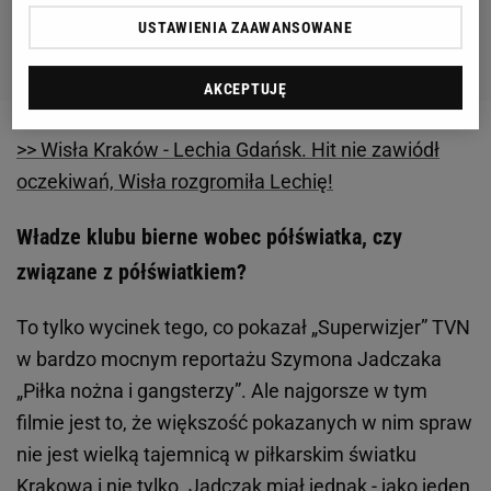
USTAWIENIA ZAAWANSOWANE
AKCEPTUJĘ
>> Wisła Kraków - Lechia Gdańsk. Hit nie zawiódł
oczekiwań, Wisła rozgromiła Lechię!
Władze klubu bierne wobec półświatka, czy
związane z półświatkiem?
To tylko wycinek tego, co pokazał „Superwizjer” TVN
w bardzo mocnym reportażu Szymona Jadczaka
„Piłka nożna i gangsterzy”. Ale najgorsze w tym
filmie jest to, że większość pokazanych w nim spraw
nie jest wielką tajemnicą w piłkarskim światku
Krakowa i nie tylko. Jadczak miał jednak - jako jeden