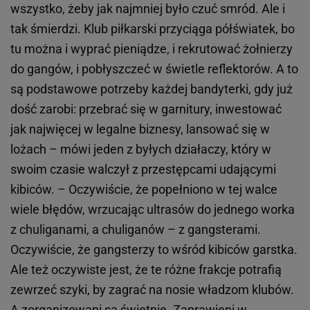
wszystko, żeby jak najmniej było czuć smród. Ale i
tak śmierdzi. Klub piłkarski przyciąga półświatek, bo
tu można i wyprać pieniądze, i rekrutować żołnierzy
do gangów, i pobłyszczeć w świetle reflektorów. A to
są podstawowe potrzeby każdej bandyterki, gdy już
dość zarobi: przebrać się w garnitury, inwestować
jak najwięcej w legalne biznesy, lansować się w
lożach – mówi jeden z byłych działaczy, który w
swoim czasie walczył z przestępcami udającymi
kibiców. – Oczywiście, że popełniono w tej walce
wiele błędów, wrzucając ultrasów do jednego worka
z chuliganami, a chuliganów – z gangsterami.
Oczywiście, że gangsterzy to wśród kibiców garstka.
Ale też oczywiste jest, że te różne frakcje potrafią
zewrzeć szyki, by zagrać na nosie władzom klubów.
A zorganizowani są świetnie. Zaprawieni w