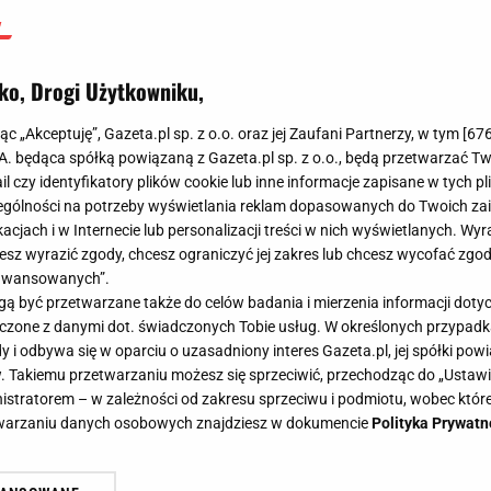
ko, Drogi Użytkowniku,
jąc „Akceptuję”, Gazeta.pl sp. z o.o. oraz jej Zaufani Partnerzy, w tym [
67
.A. będąca spółką powiązaną z Gazeta.pl sp. z o.o., będą przetwarzać T
ail czy identyfikatory plików cookie lub inne informacje zapisane w tych p
gólności na potrzeby wyświetlania reklam dopasowanych do Twoich zain
acjach i w Internecie lub personalizacji treści w nich wyświetlanych. Wyr
cesz wyrazić zgody, chcesz ograniczyć jej zakres lub chcesz wycofać zgo
aawansowanych”.
 być przetwarzane także do celów badania i mierzenia informacji dot
 łączone z danymi dot. świadczonych Tobie usług. W określonych przypad
i odbywa się w oparciu o uzasadniony interes Gazeta.pl, jej spółki powi
. Takiemu przetwarzaniu możesz się sprzeciwić, przechodząc do „Ust
nistratorem – w zależności od zakresu sprzeciwu i podmiotu, wobec które
etwarzaniu danych osobowych znajdziesz w dokumencie
Polityka Prywatn