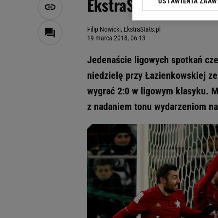
EkstraStats dla Spor
USTAWIENIA ZAA
Klikając „Akceptuję” wyra
Zaufanych Partnerów i A
dotyczące plików cookie,
Filip Nowicki, EkstraStats.pl
odnośnik „Ustawienia pr
19 marca 2018, 06:13
plików cookie możliwa je
Jedenaście ligowych spotkań cz
My, nasi Zaufani Partne
niedzielę przy Łazienkowskiej ze
Użycie dokładnych danych
Przechowywanie informacji
wygrać 2:0 w ligowym klasyku. M
badnie odbiorców i uleps
z nadaniem tonu wydarzeniom na