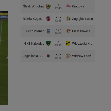
- : -
Śląsk Wrocław
Cracovia
Motor 
12:45
- : -
Raków Częstochowa
Zagłębie Lubin
12:45
- : -
Lech Poznań
Piast Gliwice
Cra
15:30
- : -
GKS Katowice
Wieczysta Kraków
Wisła 
15:30
- : -
Jagiellonia Białystok
Widzew Łódź
Górnik 
18:15