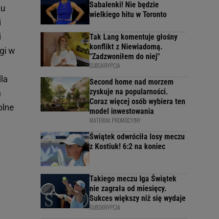
Sabalenki! Nie będzie
ku
wielkiego hitu w Toronto
i
i
Tak Lang komentuje głośny
konflikt z Niewiadomą.
gi w
"Zadzwoniłem do niej"
SUBSKRYPCJA
dla
Second home nad morzem
zyskuje na popularności.
ń
Coraz więcej osób wybiera ten
olne
model inwestowania
MATERIAŁ PROMOCYJNY
Świątek odwróciła losy meczu
z Kostiuk! 6:2 na koniec
Takiego meczu Iga Świątek
nie zagrała od miesięcy.
Sukces większy niż się wydaje
SUBSKRYPCJA