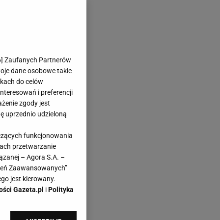
6
] Zaufanych Partnerów
woje dane osobowe takie
likach do celów
teresowań i preferencji
ażenie zgody jest
dę uprzednio udzieloną
yczących funkcjonowania
kach przetwarzanie
ązanej – Agora S.A. –
awień Zaawansowanych”
go jest kierowany.
ości Gazeta.pl
i
Polityka