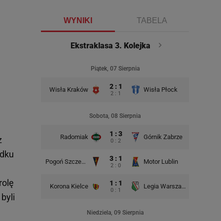
WYNIKI
TABELA
Ekstraklasa 3. Kolejka
Piątek, 07 Sierpnia
2 : 1
Wisła Kraków
Wisła Płock
2 : 1
Sobota, 08 Sierpnia
1 : 3
Radomiak
Górnik Zabrze
Zagłębie
z
0 : 2
odku
3 : 1
Pogoń Szczecin
Motor Lublin
Piast G
2 : 0
rolę
1 : 1
Korona Kielce
Legia Warszawa
Widzew
0 : 1
byli
Niedziela, 09 Sierpnia