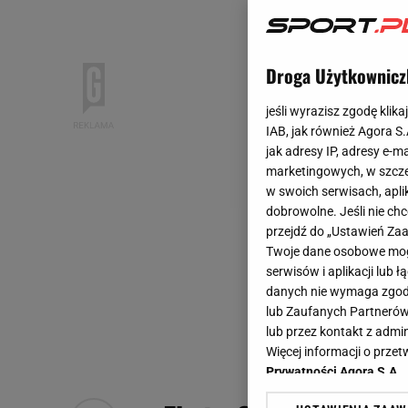
Droga Użytkownicz
jeśli wyrazisz zgodę klika
IAB, jak również Agora S
jak adresy IP, adresy e-m
marketingowych, w szcze
w swoich serwisach, aplik
dobrowolne. Jeśli nie ch
przejdź do „Ustawień Z
Twoje dane osobowe mogą
serwisów i aplikacji lub
danych nie wymaga zgody 
lub Zaufanych Partnerów
lub przez kontakt z admi
Więcej informacji o prz
Prywatności Agora S.A.