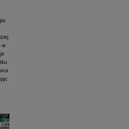
gia
ziej
a w
je
tku
jsca
ając