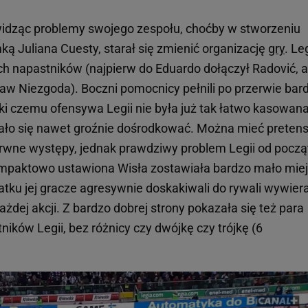
idząc problemy swojego zespołu, choćby w stworzeniu
ą Juliana Cuesty, starał się zmienić organizację
gry
. Le
h napastników (najpierw do Eduardo dołączył Radović, a
w Niezgoda). Boczni pomocnicy pełnili po przerwie bard
ęki czemu ofensywa Legii nie była już tak łatwo kasowan
udało się nawet groźnie dośrodkować. Można mieć pretens
rwne występy, jednak prawdziwy problem Legii od począ
Kompaktowo ustawiona Wisła zostawiała bardzo mało mie
atku jej gracze agresywnie doskakiwali do rywali wywier
ażdej akcji. Z bardzo dobrej strony pokazała się też para
ników Legii, bez różnicy czy dwójkę czy trójkę (6