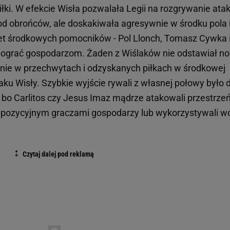
iłki. W efekcie Wisła pozwalała Legii na rozgrywanie ata
 obrońców, ale doskakiwała agresywnie w środku pola 
et środkowych pomocników - Pol Llonch, Tomasz Cywka 
ł pograć gospodarzom. Żaden z Wiślaków nie odstawiał no
śnie w przechwytach i odzyskanych piłkach w środkowej
taku Wisły. Szybkie wyjście rywali z własnej połowy było 
 bo Carlitos czy Jesus Imaz mądrze atakowali przestrze
 pozycyjnym graczami gospodarzy lub wykorzystywali w