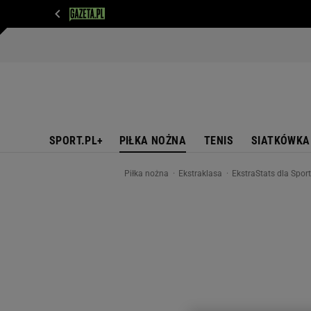
WIADOMOŚCI
NEXT
SPORT
PLOTEK
D
SPORT.PL+
PIŁKA NOŻNA
TENIS
SIATKÓWKA
Piłka nożna
Ekstraklasa
EkstraStats dla Sport