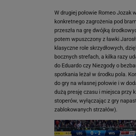
W drugiej połowie Romeo Jozak w
konkretnego zagrożenia pod bramk
przeszła na grę dwójką środkowyc
potem wpuszczony z ławki Jarosła
klasyczne role skrzydłowych, dzi
bocznych strefach, a kilka razy 
do Eduardo czy Niezgody o bezba
spotkania leżał w środku pola. 
do gry na własnej połowie i w dod
dużą presję czasu i miejsca przy k
stoperów, wyłączając z gry napast
zablokowanych strzałów).