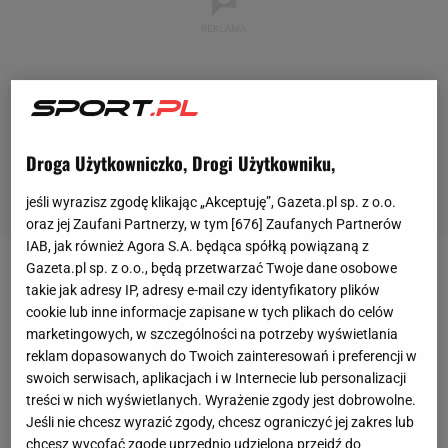
Droga Użytkowniczko, Drogi Użytkowniku,
jeśli wyrazisz zgodę klikając „Akceptuję”, Gazeta.pl sp. z o.o.
oraz jej Zaufani Partnerzy, w tym [
676
] Zaufanych Partnerów
IAB, jak również Agora S.A. będąca spółką powiązaną z
Gazeta.pl sp. z o.o., będą przetwarzać Twoje dane osobowe
Choć od początku meczu dominującą stroną była
takie jak adresy IP, adresy e-mail czy identyfikatory plików
Legia
, to paradoksalnie goście tworzyli lepsze
cookie lub inne informacje zapisane w tych plikach do celów
marketingowych, w szczególności na potrzeby wyświetlania
okazje. I dość szybko mogli strzelić gola. A może
reklam dopasowanych do Twoich zainteresowań i preferencji w
nawet powinni, gdyby w 16. minucie nie pomylił się
swoich serwisach, aplikacjach i w Internecie lub personalizacji
Mateusz Możdżeń, który huknął z dystansu tuż obok
treści w nich wyświetlanych. Wyrażenie zgody jest dobrowolne.
słupka.
Jeśli nie chcesz wyrazić zgody, chcesz ograniczyć jej zakres lub
chcesz wycofać zgodę uprzednio udzieloną przejdź do