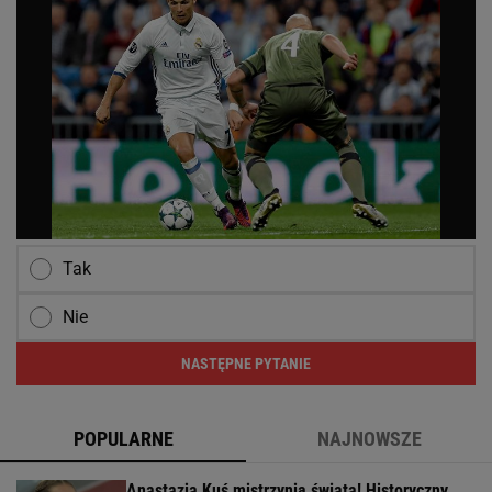
Tak
Nie
NASTĘPNE PYTANIE
POPULARNE
NAJNOWSZE
Anastazja Kuś mistrzynią świata! Historyczny