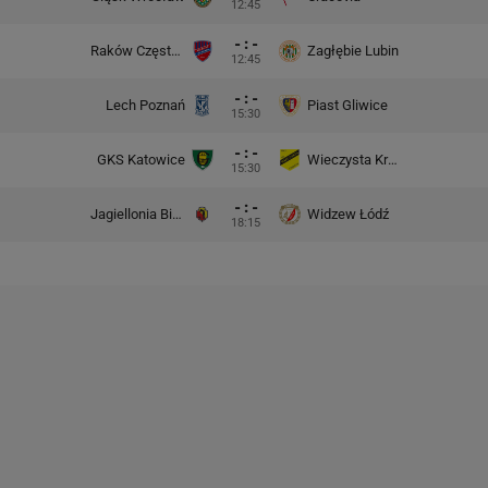
12:45
- : -
Raków Częstochowa
Zagłębie Lubin
12:45
- : -
Lech Poznań
Piast Gliwice
15:30
- : -
GKS Katowice
Wieczysta Kraków
15:30
- : -
Jagiellonia Białystok
Widzew Łódź
18:15