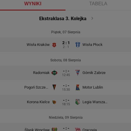
WYNIKI
TABELA
Ekstraklasa 3. Kolejka
Piątek, 07 Sierpnia
2 : 1
Wisła Kraków
Wisła Płock
2 : 1
Sobota, 08 Sierpnia
- : -
Radomiak
Górnik Zabrze
12:45
- : -
Pogoń Szczecin
Motor Lublin
15:30
- : -
Korona Kielce
Legia Warszawa
18:15
Niedziela, 09 Sierpnia
- : -
Śląsk Wrocław
Cracovia