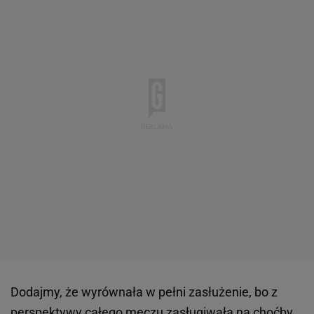
Dodajmy, że wyrównała w pełni zasłużenie, bo z
perspektywy całego meczu zasługiwała na choćby