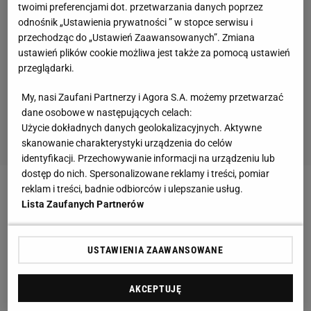
twoimi preferencjami dot. przetwarzania danych poprzez
odnośnik „Ustawienia prywatności ” w stopce serwisu i
przechodząc do „Ustawień Zaawansowanych”. Zmiana
ustawień plików cookie możliwa jest także za pomocą ustawień
przeglądarki.
My, nasi Zaufani Partnerzy i Agora S.A. możemy przetwarzać
dane osobowe w następujących celach:
Użycie dokładnych danych geolokalizacyjnych. Aktywne
skanowanie charakterystyki urządzenia do celów
identyfikacji. Przechowywanie informacji na urządzeniu lub
dostęp do nich. Spersonalizowane reklamy i treści, pomiar
reklam i treści, badnie odbiorców i ulepszanie usług.
Legia odpowiedziała w 29. minucie. Kasper
Lista Zaufanych Partnerów
Hämäläinen dograł piłkę w pole karne do Armando
Sadiku. Ten uderzył głową, ale wprost w Zlatana
USTAWIENIA ZAAWANSOWANE
Alomerovicia. Kilka minut później fiński pomocnik
również mógł zaliczyć asystę - i to efektowną, po
AKCEPTUJĘ
zagraniu piętą - ale Sebastian Szymański przegrał