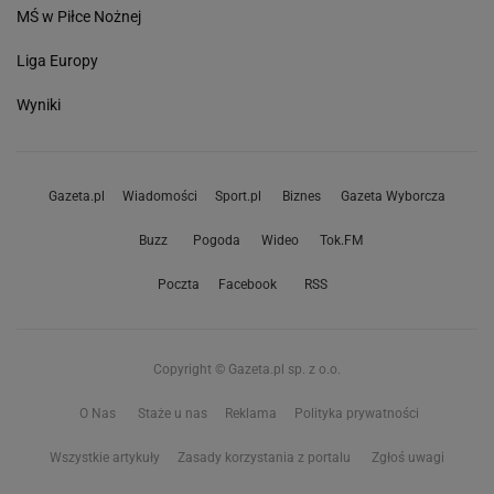
MŚ w Piłce Nożnej
Liga Europy
Wyniki
Gazeta.pl
Wiadomości
Sport.pl
Biznes
Gazeta Wyborcza
Buzz
Pogoda
Wideo
Tok.FM
Poczta
Facebook
RSS
Copyright © Gazeta.pl sp. z o.o.
O Nas
Staże u nas
Reklama
Polityka prywatności
Wszystkie artykuły
Zasady korzystania z portalu
Zgłoś uwagi