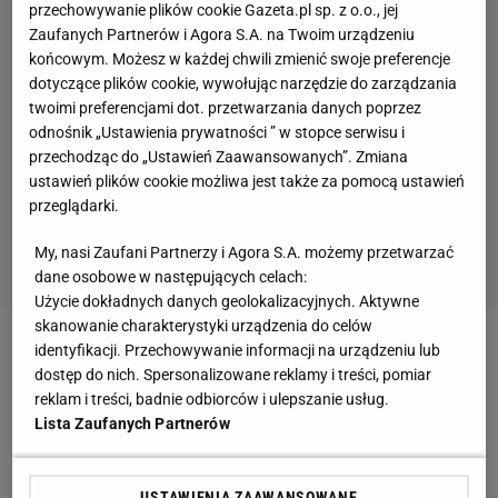
przechowywanie plików cookie Gazeta.pl sp. z o.o., jej
Zaufanych Partnerów i Agora S.A. na Twoim urządzeniu
końcowym. Możesz w każdej chwili zmienić swoje preferencje
dotyczące plików cookie, wywołując narzędzie do zarządzania
twoimi preferencjami dot. przetwarzania danych poprzez
odnośnik „Ustawienia prywatności ” w stopce serwisu i
przechodząc do „Ustawień Zaawansowanych”. Zmiana
ustawień plików cookie możliwa jest także za pomocą ustawień
przeglądarki.
My, nasi Zaufani Partnerzy i Agora S.A. możemy przetwarzać
dane osobowe w następujących celach:
Użycie dokładnych danych geolokalizacyjnych. Aktywne
skanowanie charakterystyki urządzenia do celów
identyfikacji. Przechowywanie informacji na urządzeniu lub
Takie podejście
piłkarza
zaniepokoiło
kibiców
.
dostęp do nich. Spersonalizowane reklamy i treści, pomiar
Podobnie zresztą jak doniesienia greckich mediów,
reklam i treści, badnie odbiorców i ulepszanie usług.
które szybko poinformowały, że wtorkowa rozmowa
Lista Zaufanych Partnerów
Vadisa z Mioduskim dotyczyła
transferu
do Grecji. I
co więcej, przebiegła na tyle pomyślnie, że lada
USTAWIENIA ZAAWANSOWANE