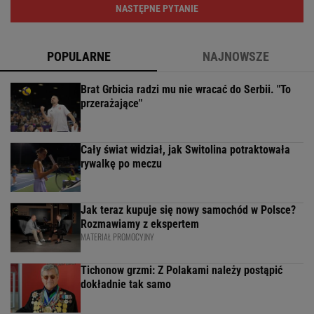
NASTĘPNE PYTANIE
POPULARNE
NAJNOWSZE
Brat Grbicia radzi mu nie wracać do Serbii. "To
przerażające"
Cały świat widział, jak Switolina potraktowała
rywalkę po meczu
Jak teraz kupuje się nowy samochód w Polsce?
Rozmawiamy z ekspertem
MATERIAŁ PROMOCYJNY
Tichonow grzmi: Z Polakami należy postąpić
dokładnie tak samo