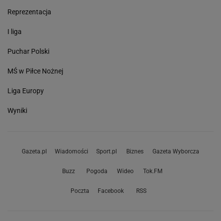
Reprezentacja
I liga
Puchar Polski
MŚ w Piłce Nożnej
Liga Europy
Wyniki
Gazeta.pl
Wiadomości
Sport.pl
Biznes
Gazeta Wyborcza
Buzz
Pogoda
Wideo
Tok.FM
Poczta
Facebook
RSS