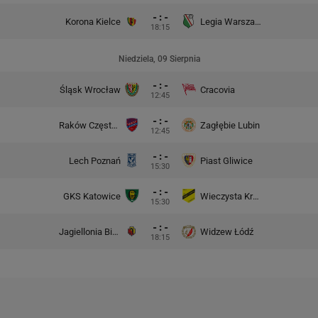
- : -
Korona Kielce
Legia Warszawa
18:15
Niedziela, 09 Sierpnia
- : -
Śląsk Wrocław
Cracovia
12:45
- : -
Raków Częstochowa
Zagłębie Lubin
12:45
- : -
Lech Poznań
Piast Gliwice
15:30
- : -
GKS Katowice
Wieczysta Kraków
15:30
- : -
Jagiellonia Białystok
Widzew Łódź
18:15