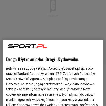
Droga Użytkowniczko, Drogi Użytkowniku,
jeśli wyrazisz zgodę klikając „Akceptuję”, Gazeta.pl sp. z o.o.
oraz jej Zaufani Partnerzy, w tym [
676
] Zaufanych Partnerów
We wtorek rano Vadis Odjidja-Ofoe przyleciał do
IAB, jak również Agora S.A. będąca spółką powiązaną z
Warszawy. Belg udał się na rozmowy z władzami
Gazeta.pl sp. z o.o., będą przetwarzać Twoje dane osobowe
Legii. Ale po nich nie pojechał do Warki, gdzie trenuje
takie jak adresy IP, adresy e-mail czy identyfikatory plików
cookie lub inne informacje zapisane w tych plikach do celów
drużyna Jacka
Magiery
, tylko wrócił do Belgii, gdzie
marketingowych, w szczególności na potrzeby wyświetlania
przebywa jego partnerka, która chwilę przed jego
reklam dopasowanych do Twoich zainteresowań i preferencji w