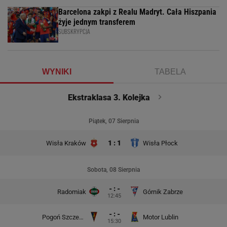
Barcelona zakpi z Realu Madryt. Cała Hiszpania
żyje jednym transferem
SUBSKRYPCJA
WYNIKI
TABELA
Ekstraklasa 3. Kolejka
Piątek, 07 Sierpnia
1 : 1
Wisła Kraków
Wisła Płock
Sobota, 08 Sierpnia
- : -
Radomiak
Górnik Zabrze
12:45
- : -
Pogoń Szczecin
Motor Lublin
15:30