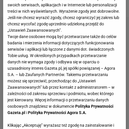
przylotem do Warszawy urodziła mu dziecko.
swoich serwisach, aplikacjach i w Internecie lub personalizacji
treści w nich wyświetlanych. Wyrażenie zgody jest dobrowolne.
Jeśli nie chcesz wyrazić zgody, chcesz ograniczyć jej zakres lub
chcesz wycofać zgodę uprzednio udzieloną przejdź do
„Ustawień Zaawansowanych”.
Twoje dane osobowe mogą być przetwarzane także do celów
badania i mierzenia informacji dotyczących funkcjonowania
serwisów i aplikacji lub łączone z danymi dot. świadczonych
Tobie usług. W określonych przypadkach przetwarzanie
danych nie wymaga zgody i odbywa się w oparciu o
uzasadniony interes Gazeta.pl, jej spółki powiązanej – Agora
S.A. – lub Zaufanych Partnerów. Takiemu przetwarzaniu
możesz się sprzeciwić, przechodząc do „Ustawień
Zaawansowanych” lub przez kontakt z administratorem – w
zależności od zakresu sprzeciwu i podmiotu, wobec którego
jest kierowany. Więcej informacji o przetwarzaniu danych
osobowych znajdziesz w dokumencie
Polityka Prywatności
Gazeta.pl
i
Polityka Prywatności Agora S.A.
Klikając „Akceptuję” wyrażasz też zgodę na zainstalowanie i