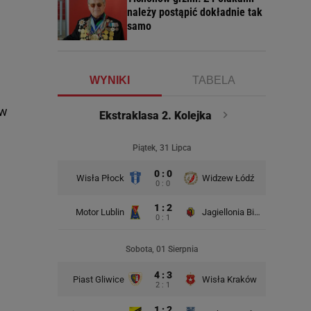
należy postąpić dokładnie tak
samo
WYNIKI
TABELA
 w
Ekstraklasa 2. Kolejka
Piątek, 31 Lipca
0 : 0
Wisła Płock
Widzew Łódź
Wisła K
0 : 0
1 : 2
Motor Lublin
Jagiellonia Białystok
0 : 1
Rad
Sobota, 01 Sierpnia
4 : 3
Piast Gliwice
Wisła Kraków
2 : 1
1 : 2