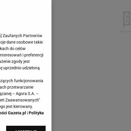
6
] Zaufanych Partnerów
woje dane osobowe takie
likach do celów
teresowań i preferencji
ażenie zgody jest
dę uprzednio udzieloną
yczących funkcjonowania
kach przetwarzanie
ązanej – Agora S.A. –
awień Zaawansowanych”
go jest kierowany.
ości Gazeta.pl
i
Polityka