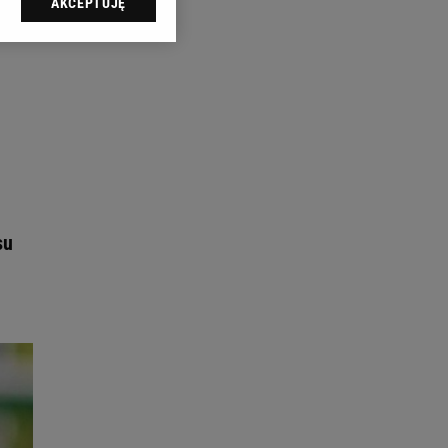
AKCEPTUJĘ
l sp. z o.o., jej
ić swoje preferencje
arzania danych poprzez
ych”. Zmiana ustawień
ach:
 celów identyfikacji.
omiar reklam i treści,
su