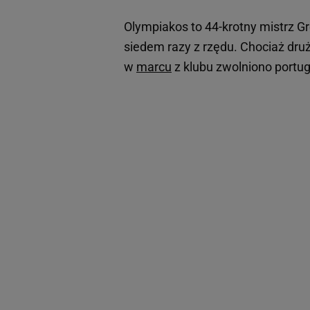
Olympiakos to 44-krotny mistrz Gre
siedem razy z rzędu. Chociaż druży
w
marcu
z klubu zwolniono portug