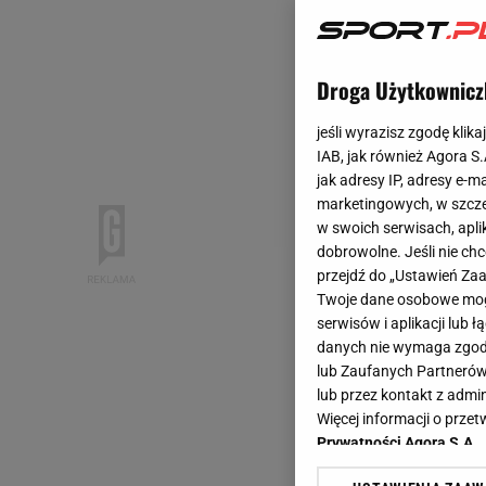
Droga Użytkownicz
jeśli wyrazisz zgodę klika
IAB, jak również Agora S
jak adresy IP, adresy e-m
marketingowych, w szcze
w swoich serwisach, aplik
dobrowolne. Jeśli nie ch
przejdź do „Ustawień Z
Twoje dane osobowe mogą
serwisów i aplikacji lub
danych nie wymaga zgody 
lub Zaufanych Partnerów
lub przez kontakt z admi
Więcej informacji o prz
Prywatności Agora S.A.