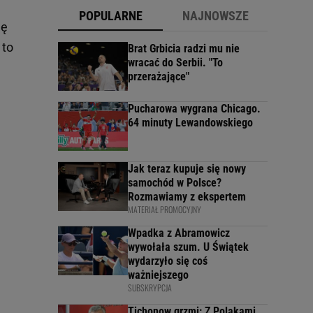
POPULARNE
NAJNOWSZE
gę
 to
Brat Grbicia radzi mu nie
wracać do Serbii. "To
przerażające"
Pucharowa wygrana Chicago.
64 minuty Lewandowskiego
Jak teraz kupuje się nowy
samochód w Polsce?
Rozmawiamy z ekspertem
MATERIAŁ PROMOCYJNY
Wpadka z Abramowicz
wywołała szum. U Świątek
wydarzyło się coś
ważniejszego
SUBSKRYPCJA
Tichonow grzmi: Z Polakami