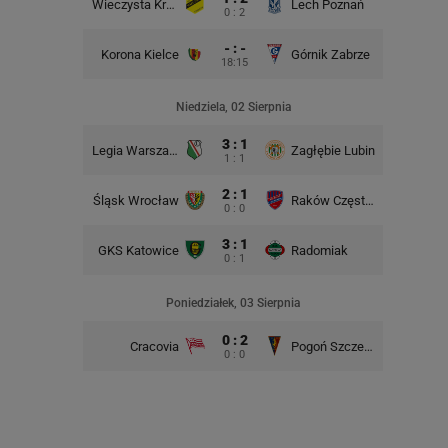
Wieczysta Kraków
Lech Poznań
Korona 
0 : 2
- : -
Korona Kielce
Górnik Zabrze
18:15
Śląsk Wr
Niedziela, 02 Sierpnia
3 : 1
Legia Warszawa
Zagłębie Lubin
1 : 1
2 : 1
Śląsk Wrocław
Raków Częstochowa
Lech P
0 : 0
3 : 1
GKS Katowice
Radomiak
GKS Kat
0 : 1
Poniedziałek, 03 Sierpnia
0 : 2
Cracovia
Pogoń Szczecin
0 : 0