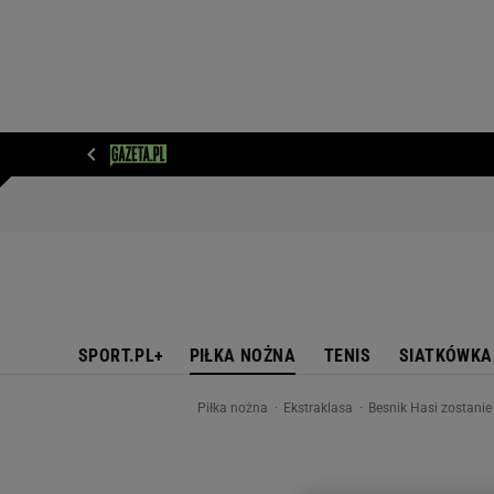
WIADOMOŚCI
NEXT
SPORT
PLOTEK
D
SPORT.PL+
PIŁKA NOŻNA
TENIS
SIATKÓWKA
Piłka nożna
Ekstraklasa
Besnik Hasi zostani