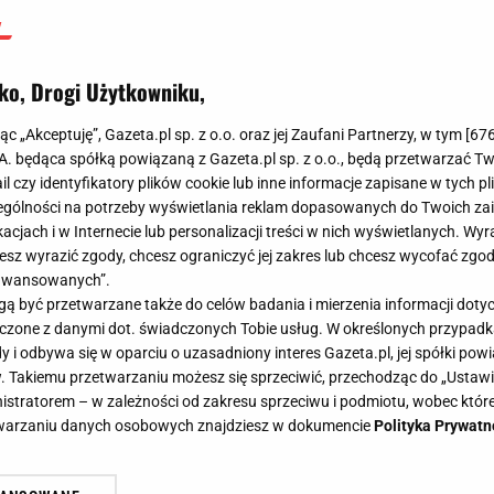
ko, Drogi Użytkowniku,
jąc „Akceptuję”, Gazeta.pl sp. z o.o. oraz jej Zaufani Partnerzy, w tym [
67
.A. będąca spółką powiązaną z Gazeta.pl sp. z o.o., będą przetwarzać T
ail czy identyfikatory plików cookie lub inne informacje zapisane w tych p
gólności na potrzeby wyświetlania reklam dopasowanych do Twoich zain
acjach i w Internecie lub personalizacji treści w nich wyświetlanych. Wyr
cesz wyrazić zgody, chcesz ograniczyć jej zakres lub chcesz wycofać zgo
aawansowanych”.
 być przetwarzane także do celów badania i mierzenia informacji dot
 łączone z danymi dot. świadczonych Tobie usług. W określonych przypad
i odbywa się w oparciu o uzasadniony interes Gazeta.pl, jej spółki powi
. Takiemu przetwarzaniu możesz się sprzeciwić, przechodząc do „Ust
nistratorem – w zależności od zakresu sprzeciwu i podmiotu, wobec które
etwarzaniu danych osobowych znajdziesz w dokumencie
Polityka Prywatn