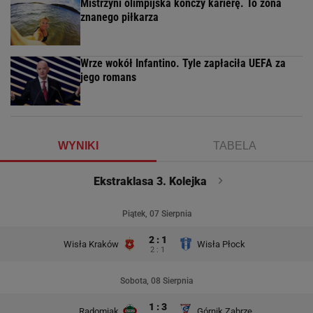
Mistrzyni olimpijska kończy karierę. To żona
znanego piłkarza
Wrze wokół Infantino. Tyle zapłaciła UEFA za
jego romans
WYNIKI
TABELA
Ekstraklasa 3. Kolejka
Piątek, 07 Sierpnia
2 : 1
Wisła Kraków
Wisła Płock
2 : 1
Sobota, 08 Sierpnia
1 : 3
Radomiak
Górnik Zabrze