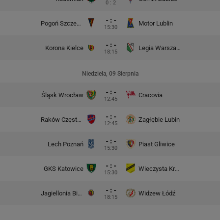
0 : 2
- : -
Pogoń Szczecin
Motor Lublin
15:30
- : -
Korona Kielce
Legia Warszawa
18:15
Niedziela, 09 Sierpnia
- : -
Śląsk Wrocław
Cracovia
12:45
- : -
Raków Częstochowa
Zagłębie Lubin
12:45
- : -
Lech Poznań
Piast Gliwice
15:30
- : -
GKS Katowice
Wieczysta Kraków
15:30
- : -
Jagiellonia Białystok
Widzew Łódź
18:15