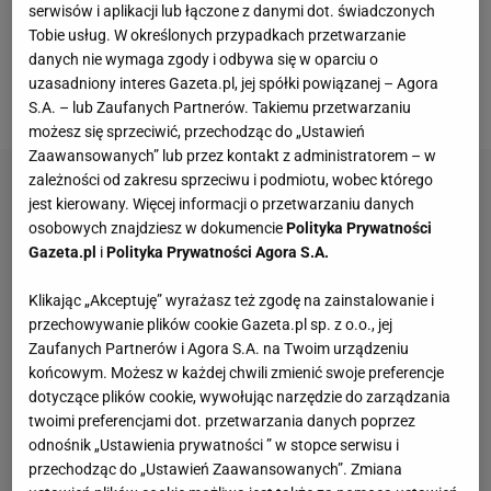
drużyny z grupy spadkowej. Do najciekawszych
serwisów i aplikacji lub łączone z danymi dot. świadczonych
pojedynków dojdzie w Lubinie i Chorzowie. Zagłębie
Tobie usług. W określonych przypadkach przetwarzanie
danych nie wymaga zgody i odbywa się w oparciu o
zmierzy się z Arką, a zdegradowany Ruch z
uzasadniony interes Gazeta.pl, jej spółki powiązanej – Agora
przedostatnim w tabeli Górnikiem Łęczna.
S.A. – lub Zaufanych Partnerów. Takiemu przetwarzaniu
możesz się sprzeciwić, przechodząc do „Ustawień
Zaawansowanych” lub przez kontakt z administratorem – w
zależności od zakresu sprzeciwu i podmiotu, wobec którego
jest kierowany. Więcej informacji o przetwarzaniu danych
osobowych znajdziesz w dokumencie
Polityka Prywatności
Gazeta.pl
i
Polityka Prywatności Agora S.A.
Klikając „Akceptuję” wyrażasz też zgodę na zainstalowanie i
przechowywanie plików cookie Gazeta.pl sp. z o.o., jej
Zaufanych Partnerów i Agora S.A. na Twoim urządzeniu
końcowym. Możesz w każdej chwili zmienić swoje preferencje
dotyczące plików cookie, wywołując narzędzie do zarządzania
twoimi preferencjami dot. przetwarzania danych poprzez
odnośnik „Ustawienia prywatności ” w stopce serwisu i
przechodząc do „Ustawień Zaawansowanych”. Zmiana