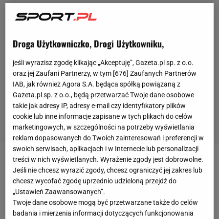
Droga Użytkowniczko, Drogi Użytkowniku,
jeśli wyrazisz zgodę klikając „Akceptuję”, Gazeta.pl sp. z o.o.
oraz jej Zaufani Partnerzy, w tym [
676
] Zaufanych Partnerów
IAB, jak również Agora S.A. będąca spółką powiązaną z
Gazeta.pl sp. z o.o., będą przetwarzać Twoje dane osobowe
takie jak adresy IP, adresy e-mail czy identyfikatory plików
cookie lub inne informacje zapisane w tych plikach do celów
marketingowych, w szczególności na potrzeby wyświetlania
reklam dopasowanych do Twoich zainteresowań i preferencji w
swoich serwisach, aplikacjach i w Internecie lub personalizacji
treści w nich wyświetlanych. Wyrażenie zgody jest dobrowolne.
Wieli finał, po którym poznamy nowego mistrza
Jeśli nie chcesz wyrazić zgody, chcesz ograniczyć jej zakres lub
Polski, zostanie rozegrany w niedzielę, ale wielkie
chcesz wycofać zgodę uprzednio udzieloną przejdź do
emocje zaczynają się już w piątek. O godz. 20.30
„Ustawień Zaawansowanych”.
Twoje dane osobowe mogą być przetwarzane także do celów
swoje ostatnie mecze w tym sezonie rozegrają
badania i mierzenia informacji dotyczących funkcjonowania