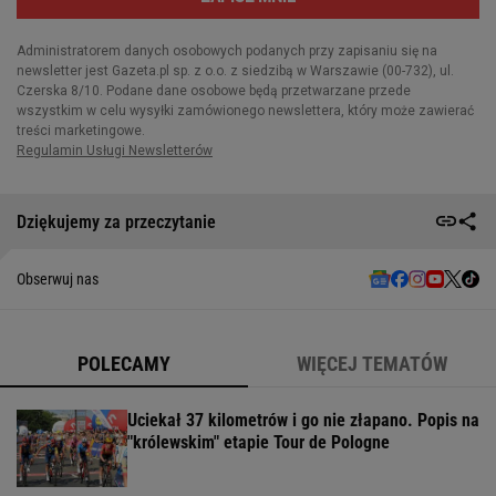
Dziękujemy za przeczytanie
Obserwuj nas
POLECAMY
WIĘCEJ TEMATÓW
Uciekał 37 kilometrów i go nie złapano. Popis na
"królewskim" etapie Tour de Pologne