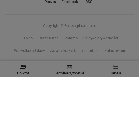
Poczta
Facebook
RSS
Copyright © Gazeta.pl sp. z o.o.
O Nas
Staże u nas
Reklama
Polityka prywatności
Wszystkie artykuły
Zasady korzystania z portalu
Zgłoś uwagi
Ustawienia prywatności
Powrót
Terminarz/Wyniki
Tabela
Właściciel niniejszego serwisu nie wyraża zgody na zwielokrotnianie ani inne
korzystanie z utworów rozpowszechnionych w tym serwisie, w celu
eksploracji tekstów i danych. Więcej informacji w
zastrzeżeniu dot. eksploracji tekstów i danych
Treści z
serwisów internetowych Grupy Wyborcza.pl
oraz serwisu tokfm.pl
prezentujemy w ramach komercyjnej współpracy z ich wydawcami:
Wyborcza sp. z o.o. oraz Grupą Radiową Agory sp. z o.o.
Wybrane treści z serwisu Sport.pl są dostępne po wykupieniu płatnej
subskrypcji