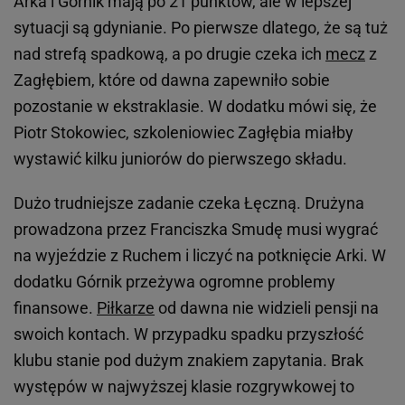
Arka i Górnik mają po 21 punktów, ale w lepszej
sytuacji są gdynianie. Po pierwsze dlatego, że są tuż
nad strefą spadkową, a po drugie czeka ich
mecz
z
Zagłębiem, które od dawna zapewniło sobie
pozostanie w ekstraklasie. W dodatku mówi się, że
Piotr Stokowiec, szkoleniowiec Zagłębia miałby
wystawić kilku juniorów do pierwszego składu.
Dużo trudniejsze zadanie czeka Łęczną. Drużyna
prowadzona przez Franciszka Smudę musi wygrać
na wyjeździe z Ruchem i liczyć na potknięcie Arki. W
dodatku Górnik przeżywa ogromne problemy
finansowe.
Piłkarze
od dawna nie widzieli pensji na
swoich kontach. W przypadku spadku przyszłość
klubu stanie pod dużym znakiem zapytania. Brak
występów w najwyższej klasie rozgrywkowej to