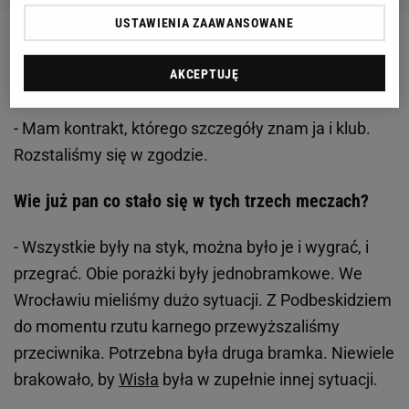
USTAWIENIA ZAAWANSOWANE
Ma pan w umowie zapewnioną odprawę po
AKCEPTUJĘ
wypowiedzeniu?
- Mam kontrakt, którego szczegóły znam ja i klub.
Rozstaliśmy się w zgodzie.
Wie już pan co stało się w tych trzech meczach?
- Wszystkie były na styk, można było je i wygrać, i
przegrać. Obie porażki były jednobramkowe. We
Wrocławiu mieliśmy dużo sytuacji. Z Podbeskidziem
do momentu rzutu karnego przewyższaliśmy
przeciwnika. Potrzebna była druga bramka. Niewiele
brakowało, by
Wisła
była w zupełnie innej sytuacji.