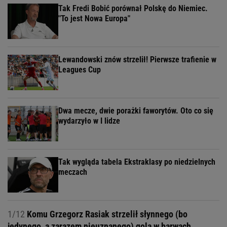
Tak Fredi Bobić porównał Polskę do Niemiec.
"To jest Nowa Europa"
Lewandowski znów strzelił! Pierwsze trafienie w
Leagues Cup
Dwa mecze, dwie porażki faworytów. Oto co się
wydarzyło w I lidze
Tak wygląda tabela Ekstraklasy po niedzielnych
meczach
1/12
Komu Grzegorz Rasiak strzelił słynnego (bo
jedynego, a zarazem nieuznanego) gola w barwach