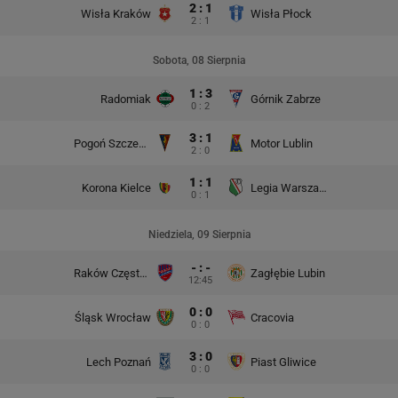
2 : 1
Wisła Kraków
Wisła Płock
2 : 1
Sobota, 08 Sierpnia
1 : 3
Radomiak
Górnik Zabrze
0 : 2
3 : 1
Pogoń Szczecin
Motor Lublin
2 : 0
1 : 1
Korona Kielce
Legia Warszawa
0 : 1
Niedziela, 09 Sierpnia
- : -
Raków Częstochowa
Zagłębie Lubin
12:45
0 : 0
Śląsk Wrocław
Cracovia
0 : 0
3 : 0
Lech Poznań
Piast Gliwice
0 : 0