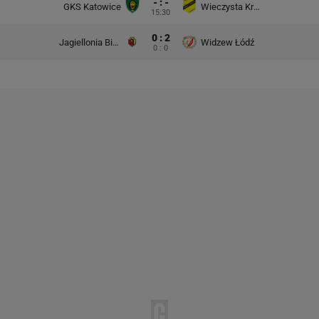
- : -
GKS Katowice
Wieczysta Kraków
15:30
0 : 2
Jagiellonia Białystok
Widzew Łódź
0 : 0