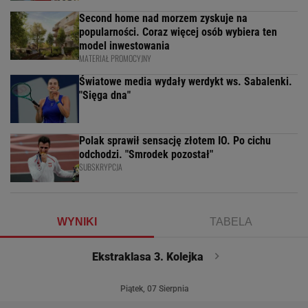
Second home nad morzem zyskuje na
popularności. Coraz więcej osób wybiera ten
model inwestowania
MATERIAŁ PROMOCYJNY
Światowe media wydały werdykt ws. Sabalenki.
"Sięga dna"
Polak sprawił sensację złotem IO. Po cichu
odchodzi. "Smrodek pozostał"
SUBSKRYPCJA
WYNIKI
TABELA
Ekstraklasa 3. Kolejka
Piątek, 07 Sierpnia