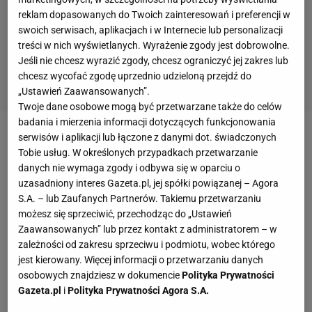
reklam dopasowanych do Twoich zainteresowań i preferencji w
swoich serwisach, aplikacjach i w Internecie lub personalizacji
treści w nich wyświetlanych. Wyrażenie zgody jest dobrowolne.
Jeśli nie chcesz wyrazić zgody, chcesz ograniczyć jej zakres lub
chcesz wycofać zgodę uprzednio udzieloną przejdź do
„Ustawień Zaawansowanych”.
Twoje dane osobowe mogą być przetwarzane także do celów
badania i mierzenia informacji dotyczących funkcjonowania
serwisów i aplikacji lub łączone z danymi dot. świadczonych
To co pan teraz robi?
Tobie usług. W określonych przypadkach przetwarzanie
danych nie wymaga zgody i odbywa się w oparciu o
- Odpoczywam.
uzasadniony interes Gazeta.pl, jej spółki powiązanej – Agora
S.A. – lub Zaufanych Partnerów. Takiemu przetwarzaniu
Co to w ogóle znaczy "urlopowany"? Co dalej?
możesz się sprzeciwić, przechodząc do „Ustawień
Zaawansowanych” lub przez kontakt z administratorem – w
zależności od zakresu sprzeciwu i podmiotu, wobec którego
- Szczerze powiem, że sam nie wiem. Ale w
jest kierowany. Więcej informacji o przetwarzaniu danych
najbliższych dniach znajdzie się nowy trener Wisły i
osobowych znajdziesz w dokumencie
Polityka Prywatności
wtedy rozwiążemy kontrakt.
Gazeta.pl
i
Polityka Prywatności Agora S.A.