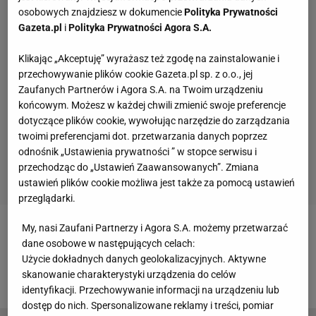
osobowych znajdziesz w dokumencie
Polityka Prywatności
Gazeta.pl
i
Polityka Prywatności Agora S.A.
Klikając „Akceptuję” wyrażasz też zgodę na zainstalowanie i
przechowywanie plików cookie Gazeta.pl sp. z o.o., jej
Zaufanych Partnerów i Agora S.A. na Twoim urządzeniu
końcowym. Możesz w każdej chwili zmienić swoje preferencje
dotyczące plików cookie, wywołując narzędzie do zarządzania
twoimi preferencjami dot. przetwarzania danych poprzez
odnośnik „Ustawienia prywatności ” w stopce serwisu i
przechodząc do „Ustawień Zaawansowanych”. Zmiana
ustawień plików cookie możliwa jest także za pomocą ustawień
przeglądarki.
My, nasi Zaufani Partnerzy i Agora S.A. możemy przetwarzać
Zobacz wideo
Kibice dali sygnał reprezentacji
dane osobowe w następujących celach:
Urbana. Wardzichowski: W 80. minucie wychodzili ze
Użycie dokładnych danych geolokalizacyjnych. Aktywne
skanowanie charakterystyki urządzenia do celów
stadionu...
identyfikacji. Przechowywanie informacji na urządzeniu lub
dostęp do nich. Spersonalizowane reklamy i treści, pomiar