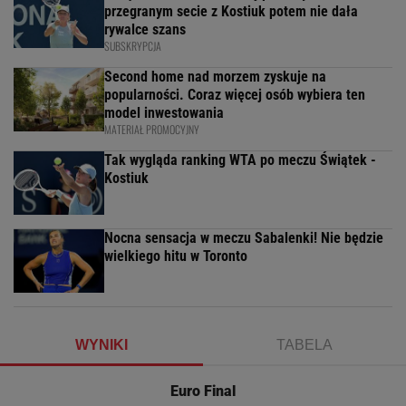
przegranym secie z Kostiuk potem nie dała
rywalce szans
SUBSKRYPCJA
Second home nad morzem zyskuje na
popularności. Coraz więcej osób wybiera ten
model inwestowania
MATERIAŁ PROMOCYJNY
Tak wygląda ranking WTA po meczu Świątek -
Kostiuk
Nocna sensacja w meczu Sabalenki! Nie będzie
wielkiego hitu w Toronto
WYNIKI
TABELA
Euro Final