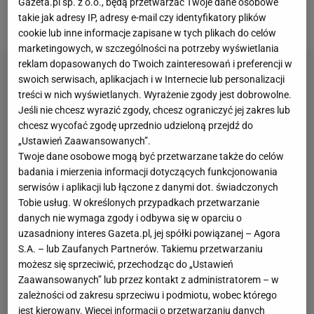
Gazeta.pl sp. z o.o., będą przetwarzać Twoje dane osobowe
takie jak adresy IP, adresy e-mail czy identyfikatory plików
Potulski, więc był to wieczór środkowych obrońców.
cookie lub inne informacje zapisane w tych plikach do celów
marketingowych, w szczególności na potrzeby wyświetlania
reklam dopasowanych do Twoich zainteresowań i preferencji w
swoich serwisach, aplikacjach i w Internecie lub personalizacji
treści w nich wyświetlanych. Wyrażenie zgody jest dobrowolne.
Jeśli nie chcesz wyrazić zgody, chcesz ograniczyć jej zakres lub
chcesz wycofać zgodę uprzednio udzieloną przejdź do
„Ustawień Zaawansowanych”.
Twoje dane osobowe mogą być przetwarzane także do celów
badania i mierzenia informacji dotyczących funkcjonowania
serwisów i aplikacji lub łączone z danymi dot. świadczonych
Tobie usług. W określonych przypadkach przetwarzanie
danych nie wymaga zgody i odbywa się w oparciu o
uzasadniony interes Gazeta.pl, jej spółki powiązanej – Agora
S.A. – lub Zaufanych Partnerów. Takiemu przetwarzaniu
możesz się sprzeciwić, przechodząc do „Ustawień
Zaawansowanych” lub przez kontakt z administratorem – w
zależności od zakresu sprzeciwu i podmiotu, wobec którego
jest kierowany. Więcej informacji o przetwarzaniu danych