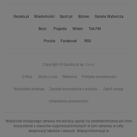
Gazeta.pl
Wiadomości
Sport.pl
Biznes
Gazeta Wyborcza
Buzz
Pogoda
Wideo
Tok.FM
Poczta
Facebook
RSS
Copyright © Gazeta.pl sp. z o.o.
O Nas
Staże u nas
Reklama
Polityka prywatności
Wszystkie artykuły
Zasady korzystania z portalu
Zgłoś uwagi
Ustawienia prywatności
Właściciel niniejszego serwisu nie wyraża zgody na zwielokrotnianie ani inne
korzystanie z utworów rozpowszechnionych w tym serwisie, w celu
eksploracji tekstów i danych. Więcej informacji w