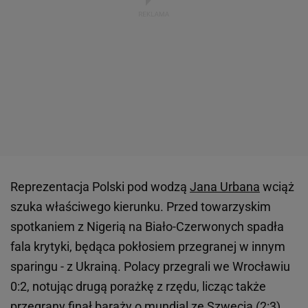
Reprezentacja Polski pod wodzą
Jana Urbana
wciąż
szuka właściwego kierunku. Przed towarzyskim
spotkaniem z Nigerią na Biało-Czerwonych spadła
fala krytyki, będąca pokłosiem przegranej w innym
sparingu - z Ukrainą. Polacy przegrali we Wrocławiu
0:2, notując drugą porażkę z rzędu, licząc także
przegrany finał baraży o
mundial
ze Szwecją (2:3).