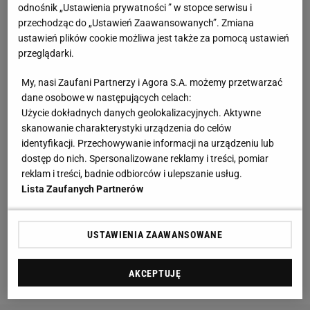
odnośnik „Ustawienia prywatności ” w stopce serwisu i
wykorzysta mecze towarzyskie do sprawdzenia
przechodząc do „Ustawień Zaawansowanych”. Zmiana
nowych rozwiązań i kilku zawodników, którzy dotąd
ustawień plików cookie możliwa jest także za pomocą ustawień
przeglądarki.
nie odgrywali znaczącej roli w kadrze. Podkreślał, że
nie ma lepszych okazji na takie rzeczy. Selekcjoner
My, nasi Zaufani Partnerzy i Agora S.A. możemy przetwarzać
dotrzymał słowa.
dane osobowe w następujących celach:
Użycie dokładnych danych geolokalizacyjnych. Aktywne
skanowanie charakterystyki urządzenia do celów
Choćby w starciu z Nigerią od pierwszej minuty
identyfikacji. Przechowywanie informacji na urządzeniu lub
szansę otrzymał Kacper Potulski, dla którego był to
dostęp do nich. Spersonalizowane reklamy i treści, pomiar
drugi występ w reprezentacji Polski. 18-latek jest
reklam i treści, badnie odbiorców i ulepszanie usług.
Lista Zaufanych Partnerów
jednym z największych talentów w naszym futbolu i
daje nadzieje na to, że w przyszłości będzie ważnym
defensorem w kadrze. Co ciekawe, Potulski w
USTAWIENIA ZAAWANSOWANE
pierwszej połowie trafił do siatki po rzucie rożnym.
Wcześniej Nigeryjczycy strzelili gola na 1:0.
AKCEPTUJĘ