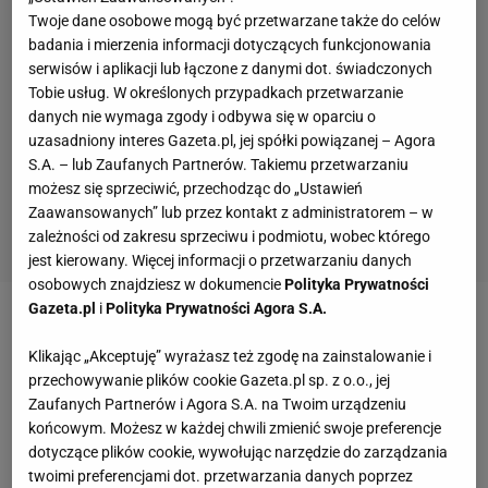
Twoje dane osobowe mogą być przetwarzane także do celów
badania i mierzenia informacji dotyczących funkcjonowania
serwisów i aplikacji lub łączone z danymi dot. świadczonych
Tobie usług. W określonych przypadkach przetwarzanie
danych nie wymaga zgody i odbywa się w oparciu o
uzasadniony interes Gazeta.pl, jej spółki powiązanej – Agora
S.A. – lub Zaufanych Partnerów. Takiemu przetwarzaniu
możesz się sprzeciwić, przechodząc do „Ustawień
Zaawansowanych” lub przez kontakt z administratorem – w
zależności od zakresu sprzeciwu i podmiotu, wobec którego
jest kierowany. Więcej informacji o przetwarzaniu danych
osobowych znajdziesz w dokumencie
Polityka Prywatności
Gazeta.pl
i
Polityka Prywatności Agora S.A.
Zobacz wideo
Sport.pl PLUS
Klikając „Akceptuję” wyrażasz też zgodę na zainstalowanie i
przechowywanie plików cookie Gazeta.pl sp. z o.o., jej
Urban był zadowolony z goli stoperów. Całokształt
Zaufanych Partnerów i Agora S.A. na Twoim urządzeniu
gry jednak go nie cieszy
końcowym. Możesz w każdej chwili zmienić swoje preferencje
dotyczące plików cookie, wywołując narzędzie do zarządzania
twoimi preferencjami dot. przetwarzania danych poprzez
Jeszcze przed zgrupowaniem Urban zapowiadał, że