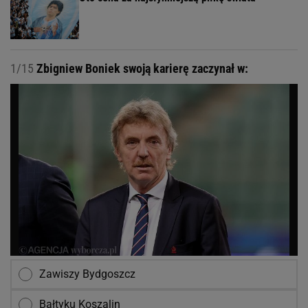
1/15
Zbigniew Boniek swoją karierę zaczynał w:
Zawiszy Bydgoszcz
Bałtyku Koszalin