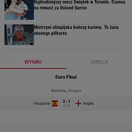
Najtrudniejszy mecz Świątek w Toronto. Szansa
na rewanż za Roland Garros
Mistrzyni olimpijska kończy karierę. To żona
znanego piłkarza
WYNIKI
TABELA
Euro Final
Niedziela, 14 Lipca
2 : 1
Hiszpania
Anglia
0 : 0