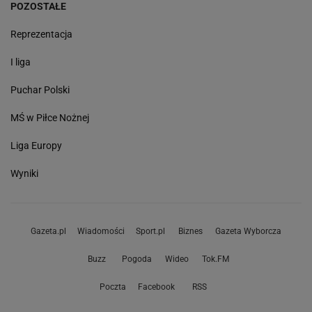
POZOSTAŁE
Reprezentacja
I liga
Puchar Polski
MŚ w Piłce Nożnej
Liga Europy
Wyniki
Gazeta.pl
Wiadomości
Sport.pl
Biznes
Gazeta Wyborcza
Buzz
Pogoda
Wideo
Tok.FM
Poczta
Facebook
RSS